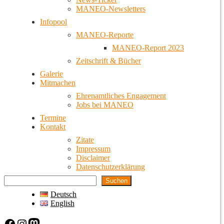
MANEO-Newsletters
Infopool
MANEO-Reporte
MANEO-Report 2023
Zeitschrift & Bücher
Galerie
Mitmachen
Ehrenamtliches Engagement
Jobs bei MANEO
Termine
Kontakt
Zitate
Impressum
Disclaimer
Datenschutzerklärung
Suchen
Deutsch
English
Facebook
Instagram
Mastodon