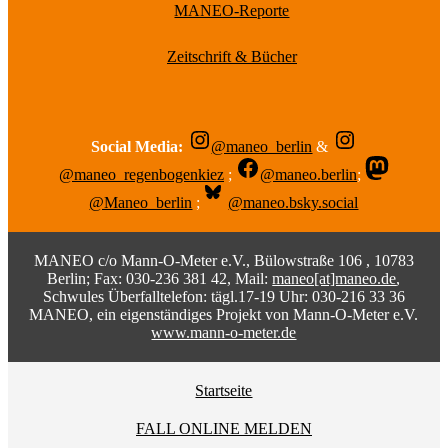
MANEO-Reporte
Zeitschrift & Bücher
Social Media:
@maneo_berlin
&
@maneo_regenbogenkiez
;
@maneo.berlin
;
@Maneo_berlin
;
@maneo.bsky.social
MANEO c/o Mann-O-Meter e.V., Bülowstraße 106 , 10783
Berlin; Fax: 030-236 381 42, Mail:
maneo[at]maneo.de
,
Schwules Überfalltelefon: tägl.17-19 Uhr: 030-216 33 36
MANEO, ein eigenständiges Projekt von Mann-O-Meter e.V.
www.mann-o-meter.de
Startseite
FALL ONLINE MELDEN