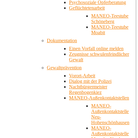
Psychosoziale Opferberatung
Geflüchtetenarbeit
MANEO-Teestube
Schöneberg
MANEO-Teestube
Moabit
Dokumentation
Einen Vorfall online melden
Zeugnisse schwulenfeindlicher
Gewalt
Gewaltprävention
Vorort-Arbeit
Dialog mit der Polizei
Nachtbürgermeister
Regenbogenkiez
MANEO-Außenkontaktstellen
MANEO-
Außenkontaktstelle
Neu-
Hohenschönhausen
MANEO-
Außenkontaktstelle