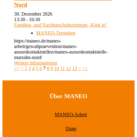
Nord
30. Dezember 2026
13:30 - 16:30
Familien- und Nachbarschaftszentrum „Kiek in“
MANEO-Teestuben
https://maneo.de/maneo-
arbeit/gewaltpraevention/maneo-
aussenkontaktstellen/maneo-aussenkontaktstelle-
marzahn-nord/
Weitere Informationen
<<
<
2
3
4
5
6
7
8
9
10
11
12
13
>
>>
Über MANEO
MANEO-Arbeit
Zitate