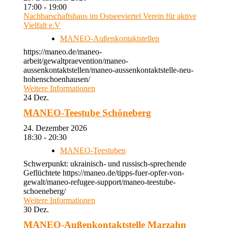
17:00 - 19:00
Nachbarschaftshaus im Ostseeviertel Verein für aktive
Vielfalt e.V
MANEO-Außenkontaktstellen
https://maneo.de/maneo-
arbeit/gewaltpraevention/maneo-
aussenkontaktstellen/maneo-aussenkontaktstelle-neu-
hohenschoenhausen/
Weitere Informationen
24
Dez.
MANEO-Teestube Schöneberg
24. Dezember 2026
18:30 - 20:30
MANEO-Teestuben
Schwerpunkt: ukrainisch- und russisch-sprechende
Geflüchtete https://maneo.de/tipps-fuer-opfer-von-
gewalt/maneo-refugee-support/maneo-teestube-
schoeneberg/
Weitere Informationen
30
Dez.
MANEO-Außenkontaktstelle Marzahn