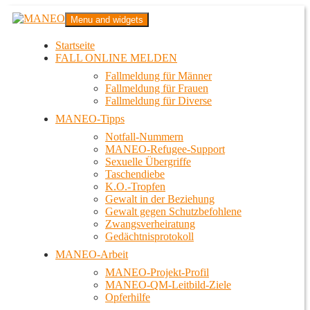
Zum
MANEO
Menu and widgets
Inhalt
Das schwule Anti-Gewalt-Projekt in Berlin
springen
Startseite
FALL ONLINE MELDEN
Fallmeldung für Männer
Fallmeldung für Frauen
Fallmeldung für Diverse
MANEO-Tipps
Notfall-Nummern
MANEO-Refugee-Support
Sexuelle Übergriffe
Taschendiebe
K.O.-Tropfen
Gewalt in der Beziehung
Gewalt gegen Schutzbefohlene
Zwangsverheiratung
Gedächtnisprotokoll
MANEO-Arbeit
MANEO-Projekt-Profil
MANEO-QM-Leitbild-Ziele
Opferhilfe