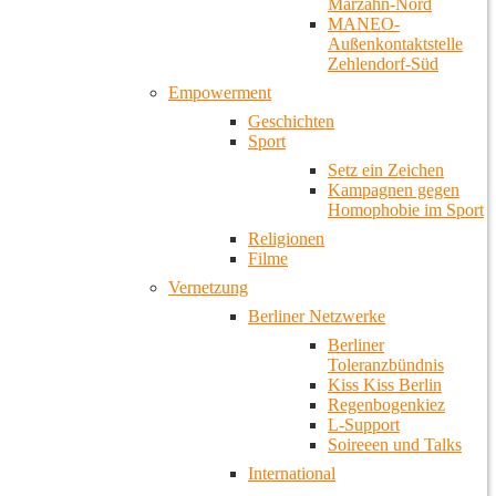
Marzahn-Nord
MANEO-
Außenkontaktstelle
Zehlendorf-Süd
Empowerment
Geschichten
Sport
Setz ein Zeichen
Kampagnen gegen
Homophobie im Sport
Religionen
Filme
Vernetzung
Berliner Netzwerke
Berliner
Toleranzbündnis
Kiss Kiss Berlin
Regenbogenkiez
L-Support
Soireeen und Talks
International