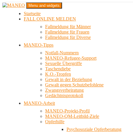
Zum
Menu and widgets
Inhalt
Startseite
springen
Das schwule Anti-Gewalt-Projekt in Berlin
FALL ONLINE MELDEN
MANEO
Fallmeldung für Männer
Fallmeldung für Frauen
Fallmeldung für Diverse
MANEO-Tipps
Notfall-Nummern
MANEO-Refugee-Support
Sexuelle Übergriffe
Taschendiebe
K.O.-Tropfen
Gewalt in der Beziehung
Gewalt gegen Schutzbefohlene
Zwangsverheiratung
Gedächtnisprotokoll
MANEO-Arbeit
MANEO-Projekt-Profil
MANEO-QM-Leitbild-Ziele
Opferhilfe
Psychosoziale Opferberatung