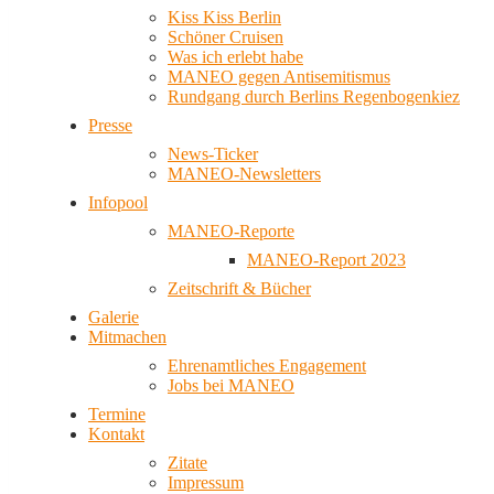
Kiss Kiss Berlin
Schöner Cruisen
Was ich erlebt habe
MANEO gegen Antisemitismus
Rundgang durch Berlins Regenbogenkiez
Presse
News-Ticker
MANEO-Newsletters
Infopool
MANEO-Reporte
MANEO-Report 2023
Zeitschrift & Bücher
Galerie
Mitmachen
Ehrenamtliches Engagement
Jobs bei MANEO
Termine
Kontakt
Zitate
Impressum