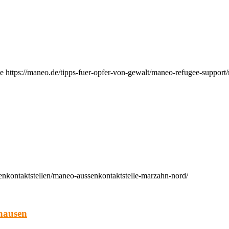
e https://maneo.de/tipps-fuer-opfer-von-gewalt/maneo-refugee-support
enkontaktstellen/maneo-aussenkontaktstelle-marzahn-nord/
hausen