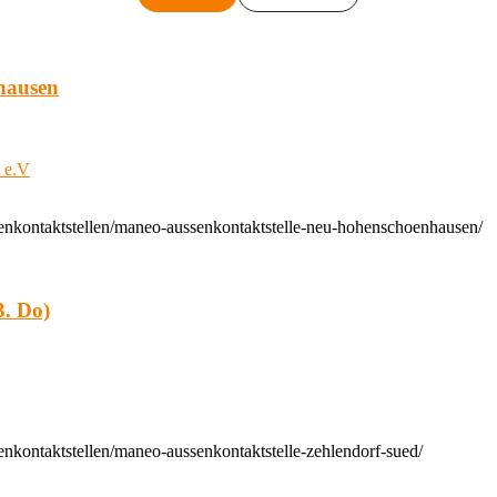
hausen
t e.V
enkontaktstellen/maneo-aussenkontaktstelle-neu-hohenschoenhausen/
. Do)
nkontaktstellen/maneo-aussenkontaktstelle-zehlendorf-sued/