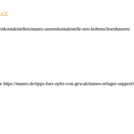
t e.V
enkontaktstellen/maneo-aussenkontaktstelle-neu-hohenschoenhausen/
e https://maneo.de/tipps-fuer-opfer-von-gewalt/maneo-refugee-support