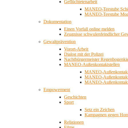
Geflüchtetenarbeit
MANEO-Teestube Schö
MANEO-Teestube Moa
Dokumentation
Einen Vorfall online melden
Zeugnisse schwulenfeindlicher Ge
Gewaltprävention
Vorort-Arbeit
Dialog mit der Polizei
Nachtbürgermeister Regenbogenki
MANEO-Außenkontaktstellen
MANEO-Außenkontakts
MANEO-Außenkontakts
MANEO-Außenkontaktst
Empowerment
Geschichten
Sport
Setz ein Zeichen
Kampagnen gegen Homo
Religionen
Filme