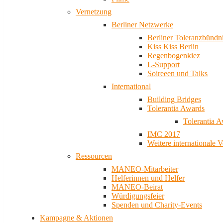
Vernetzung
Berliner Netzwerke
Berliner Toleranzbündn
Kiss Kiss Berlin
Regenbogenkiez
L-Support
Soireeen und Talks
International
Building Bridges
Tolerantia Awards
Tolerantia 
IMC 2017
Weitere internationale 
Ressourcen
MANEO-Mitarbeiter
Helferinnen und Helfer
MANEO-Beirat
Würdigungsfeier
Spenden und Charity-Events
Kampagne & Aktionen