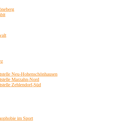
neberg
bit
walt
ez
telle Neu-Hohenschönhausen
telle Marzahn-Nord
elle Zehlendorf-Süd
phobie im Sport