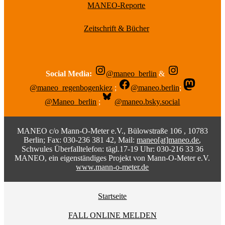
MANEO-Reporte
Zeitschrift & Bücher
Social Media:
@maneo_berlin
&
@maneo_regenbogenkiez
;
@maneo.berlin
;
@Maneo_berlin
;
@maneo.bsky.social
MANEO c/o Mann-O-Meter e.V., Bülowstraße 106 , 10783
Berlin; Fax: 030-236 381 42, Mail:
maneo[at]maneo.de
,
Schwules Überfalltelefon: tägl.17-19 Uhr: 030-216 33 36
MANEO, ein eigenständiges Projekt von Mann-O-Meter e.V.
www.mann-o-meter.de
Startseite
FALL ONLINE MELDEN