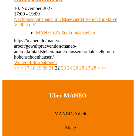
10. November 2027
17:00 - 19:00
Nachbarschaftshaus im Ostseeviertel Verein für aktive
Vielfalt e.V
MANEO-Außenkontaktstellen
https://maneo.de/maneo-
arbeit/gewaltpraevention/maneo-
aussenkontaktstellen/maneo-aussenkontaktstelle-neu-
hohenschoenhausen/
Weitere Informationen
<<
<
17
18
19
20
21
22
23
24
25
26
27
28
>
>>
Über MANEO
MANEO-Arbeit
Zitate