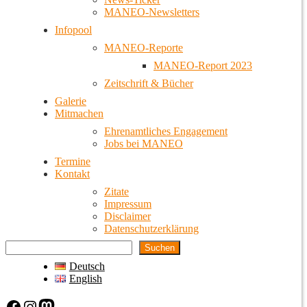
MANEO-Newsletters
Infopool
MANEO-Reporte
MANEO-Report 2023
Zeitschrift & Bücher
Galerie
Mitmachen
Ehrenamtliches Engagement
Jobs bei MANEO
Termine
Kontakt
Zitate
Impressum
Disclaimer
Datenschutzerklärung
Suchen
Deutsch
English
Facebook
Instagram
Mastodon