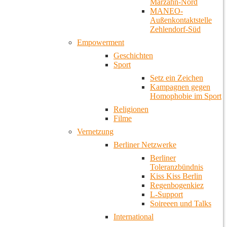
Marzahn-Nord
MANEO-
Außenkontaktstelle
Zehlendorf-Süd
Empowerment
Geschichten
Sport
Setz ein Zeichen
Kampagnen gegen
Homophobie im Sport
Religionen
Filme
Vernetzung
Berliner Netzwerke
Berliner
Toleranzbündnis
Kiss Kiss Berlin
Regenbogenkiez
L-Support
Soireeen und Talks
International