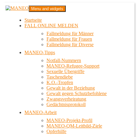
Zum
MANEO
Menu and widgets
Inhalt
Das schwule Anti-Gewalt-Projekt in Berlin
springen
Startseite
FALL ONLINE MELDEN
Fallmeldung für Männer
Fallmeldung für Frauen
Fallmeldung für Diverse
MANEO-Tipps
Notfall-Nummern
MANEO-Refugee-Support
Sexuelle Übergriffe
Taschendiebe
K.O.-Tropfen
Gewalt in der Beziehung
Gewalt gegen Schutzbefohlene
Zwangsverheiratung
Gedächtnisprotokoll
MANEO-Arbeit
MANEO-Projekt-Profil
MANEO-QM-Leitbild-Ziele
Opferhilfe