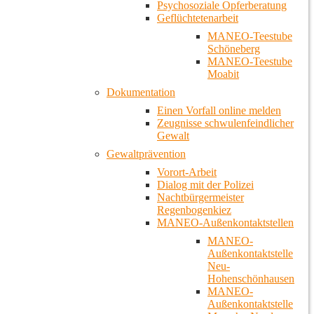
Psychosoziale Opferberatung
Geflüchtetenarbeit
MANEO-Teestube
Schöneberg
MANEO-Teestube
Moabit
Dokumentation
Einen Vorfall online melden
Zeugnisse schwulenfeindlicher
Gewalt
Gewaltprävention
Vorort-Arbeit
Dialog mit der Polizei
Nachtbürgermeister
Regenbogenkiez
MANEO-Außenkontaktstellen
MANEO-
Außenkontaktstelle
Neu-
Hohenschönhausen
MANEO-
Außenkontaktstelle