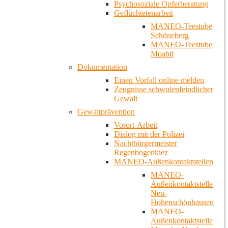
Psychosoziale Opferberatung
Geflüchtetenarbeit
MANEO-Teestube
Schöneberg
MANEO-Teestube
Moabit
Dokumentation
Einen Vorfall online melden
Zeugnisse schwulenfeindlicher
Gewalt
Gewaltprävention
Vorort-Arbeit
Dialog mit der Polizei
Nachtbürgermeister
Regenbogenkiez
MANEO-Außenkontaktstellen
MANEO-
Außenkontaktstelle
Neu-
Hohenschönhausen
MANEO-
Außenkontaktstelle