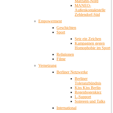
Marzahn-Nord
MANEO-
Außenkontaktstelle
Zehlendorf-Süd
Empowerment
Geschichten
Sport
Setz ein Zeichen
Kampagnen gegen
Homophobie im Sport
Religionen
Filme
Vernetzung
Berliner Netzwerke
Berliner
Toleranzbündnis
Kiss Kiss Berlin
Regenbogenkiez
L-Support
Soireeen und Talks
International