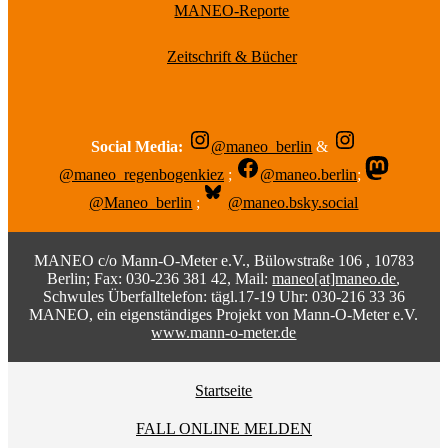
MANEO-Reporte
Zeitschrift & Bücher
Social Media:
@maneo_berlin
&
@maneo_regenbogenkiez
;
@maneo.berlin
;
@Maneo_berlin
;
@maneo.bsky.social
MANEO c/o Mann-O-Meter e.V., Bülowstraße 106 , 10783
Berlin; Fax: 030-236 381 42, Mail:
maneo[at]maneo.de
,
Schwules Überfalltelefon: tägl.17-19 Uhr: 030-216 33 36
MANEO, ein eigenständiges Projekt von Mann-O-Meter e.V.
www.mann-o-meter.de
Startseite
FALL ONLINE MELDEN