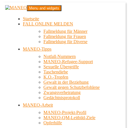
Zum
MANEO
Menu and widgets
Inhalt
Das schwule Anti-Gewalt-Projekt in Berlin
springen
Startseite
FALL ONLINE MELDEN
Fallmeldung für Männer
Fallmeldung für Frauen
Fallmeldung für Diverse
MANEO-Tipps
Notfall-Nummern
MANEO-Refugee-Support
Sexuelle Übergriffe
Taschendiebe
K.O.-Tropfen
Gewalt in der Beziehung
Gewalt gegen Schutzbefohlene
Zwangsverheiratung
Gedächtnisprotokoll
MANEO-Arbeit
MANEO-Projekt-Profil
MANEO-QM-Leitbild-Ziele
Opferhilfe