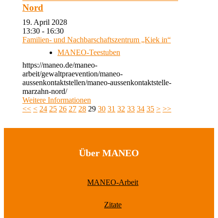
Nord
19. April 2028
13:30 - 16:30
Familien- und Nachbarschaftszentrum „Kiek in“
MANEO-Teestuben
https://maneo.de/maneo-
arbeit/gewaltpraevention/maneo-
aussenkontaktstellen/maneo-aussenkontaktstelle-
marzahn-nord/
Weitere Informationen
<<
<
24
25
26
27
28
29
30
31
32
33
34
35
>
>>
Über MANEO
MANEO-Arbeit
Zitate