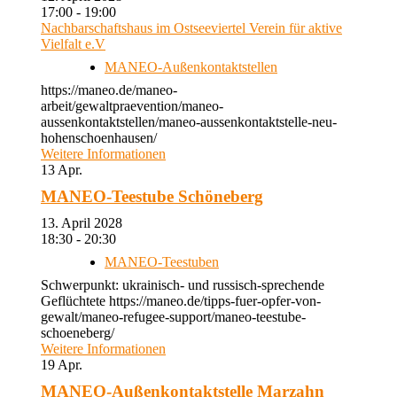
17:00 - 19:00
Nachbarschaftshaus im Ostseeviertel Verein für aktive
Vielfalt e.V
MANEO-Außenkontaktstellen
https://maneo.de/maneo-
arbeit/gewaltpraevention/maneo-
aussenkontaktstellen/maneo-aussenkontaktstelle-neu-
hohenschoenhausen/
Weitere Informationen
13
Apr.
MANEO-Teestube Schöneberg
13. April 2028
18:30 - 20:30
MANEO-Teestuben
Schwerpunkt: ukrainisch- und russisch-sprechende
Geflüchtete https://maneo.de/tipps-fuer-opfer-von-
gewalt/maneo-refugee-support/maneo-teestube-
schoeneberg/
Weitere Informationen
19
Apr.
MANEO-Außenkontaktstelle Marzahn