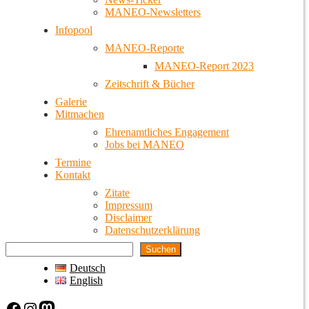
MANEO-Newsletters
Infopool
MANEO-Reporte
MANEO-Report 2023
Zeitschrift & Bücher
Galerie
Mitmachen
Ehrenamtliches Engagement
Jobs bei MANEO
Termine
Kontakt
Zitate
Impressum
Disclaimer
Datenschutzerklärung
Suchen
Deutsch
English
Facebook
Instagram
Mastodon