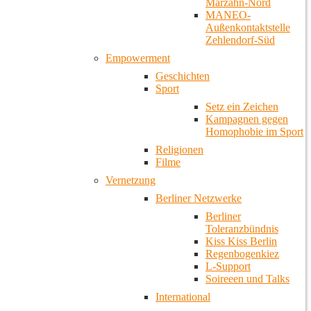
Marzahn-Nord
MANEO-
Außenkontaktstelle
Zehlendorf-Süd
Empowerment
Geschichten
Sport
Setz ein Zeichen
Kampagnen gegen
Homophobie im Sport
Religionen
Filme
Vernetzung
Berliner Netzwerke
Berliner
Toleranzbündnis
Kiss Kiss Berlin
Regenbogenkiez
L-Support
Soireeen und Talks
International