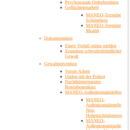
Psychosoziale Opferberatung
Geflüchtetenarbeit
MANEO-Teestube
Schöneberg
MANEO-Teestube
Moabit
Dokumentation
Einen Vorfall online melden
Zeugnisse schwulenfeindlicher
Gewalt
Gewaltprävention
Vorort-Arbeit
Dialog mit der Polizei
Nachtbürgermeister
Regenbogenkiez
MANEO-Außenkontaktstellen
MANEO-
Außenkontaktstelle
Neu-
Hohenschönhausen
MANEO-
Außenkontaktstelle