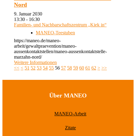
Nord
9. Januar 2030
13:30 - 16:30
Familien- und Nachbarschaftszentrum „Kiek in“
MANEO-Teestuben
https://maneo.de/maneo-
arbeit/gewaltpraevention/maneo-
aussenkontaktstellen/maneo-aussenkontaktstelle-
marzahn-nord/
Weitere Informationen
<<
<
51
52
53
54
55
56
57
58
59
60
61
62
>
>>
Über MANEO
MANEO-Arbeit
Zitate