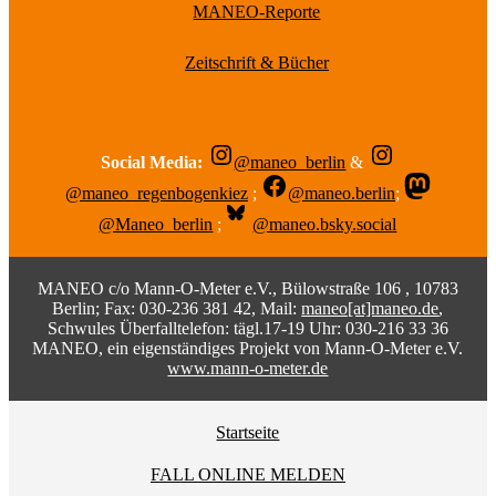
MANEO-Reporte
Zeitschrift & Bücher
Social Media:
@maneo_berlin
&
@maneo_regenbogenkiez
;
@maneo.berlin
;
@Maneo_berlin
;
@maneo.bsky.social
MANEO c/o Mann-O-Meter e.V., Bülowstraße 106 , 10783
Berlin; Fax: 030-236 381 42, Mail:
maneo[at]maneo.de
,
Schwules Überfalltelefon: tägl.17-19 Uhr: 030-216 33 36
MANEO, ein eigenständiges Projekt von Mann-O-Meter e.V.
www.mann-o-meter.de
Startseite
FALL ONLINE MELDEN