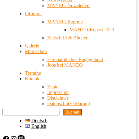
MANEO-Newsletters
Infopool
MANEO-Reporte
MANEO-Report 2023
Zeitschrift & Bücher
Galerie
Mitmachen
Ehrenamtliches Engagement
Jobs bei MANEO
Termine
Kontakt
Zitate
Impressum
Disclaimer
Datenschutzerklärung
Suchen
Deutsch
English
Facebook
Instagram
Mastodon