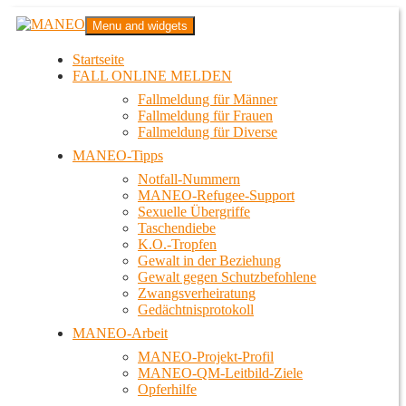
Zum
MANEO
Menu and widgets
Inhalt
Das schwule Anti-Gewalt-Projekt in Berlin
springen
Startseite
FALL ONLINE MELDEN
Fallmeldung für Männer
Fallmeldung für Frauen
Fallmeldung für Diverse
MANEO-Tipps
Notfall-Nummern
MANEO-Refugee-Support
Sexuelle Übergriffe
Taschendiebe
K.O.-Tropfen
Gewalt in der Beziehung
Gewalt gegen Schutzbefohlene
Zwangsverheiratung
Gedächtnisprotokoll
MANEO-Arbeit
MANEO-Projekt-Profil
MANEO-QM-Leitbild-Ziele
Opferhilfe