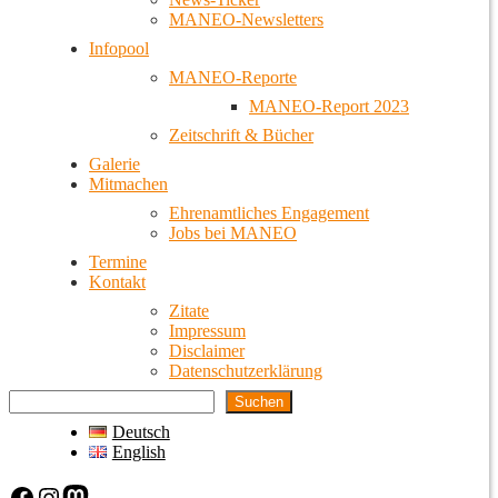
MANEO-Newsletters
Infopool
MANEO-Reporte
MANEO-Report 2023
Zeitschrift & Bücher
Galerie
Mitmachen
Ehrenamtliches Engagement
Jobs bei MANEO
Termine
Kontakt
Zitate
Impressum
Disclaimer
Datenschutzerklärung
Suchen
Deutsch
English
Facebook
Instagram
Mastodon