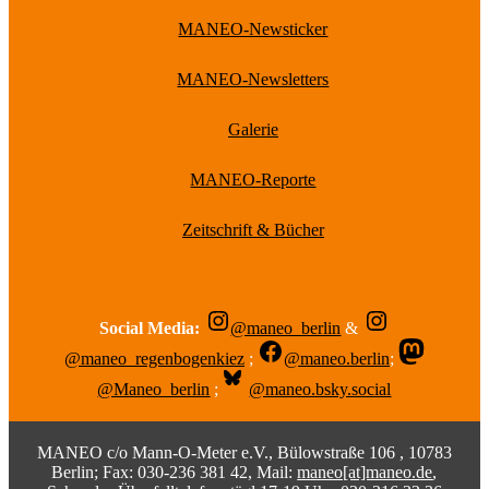
MANEO-Newsticker
MANEO-Newsletters
Galerie
MANEO-Reporte
Zeitschrift & Bücher
Social Media:
@maneo_berlin
&
@maneo_regenbogenkiez
;
@maneo.berlin
;
@Maneo_berlin
;
@maneo.bsky.social
MANEO c/o Mann-O-Meter e.V., Bülowstraße 106 , 10783
Berlin; Fax: 030-236 381 42, Mail:
maneo[at]maneo.de
,