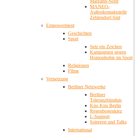
Marzahn-Nord
MANEO-
Außenkontaktstelle
Zehlendorf-Süd
Empowerment
Geschichten
Sport
Setz ein Zeichen
Kampagnen gegen
Homophobie im Sport
Religionen
Filme
Vernetzung
Berliner Netzwerke
Berliner
Toleranzbündnis
Kiss Kiss Berlin
Regenbogenkiez
L-Support
Soireeen und Talks
International