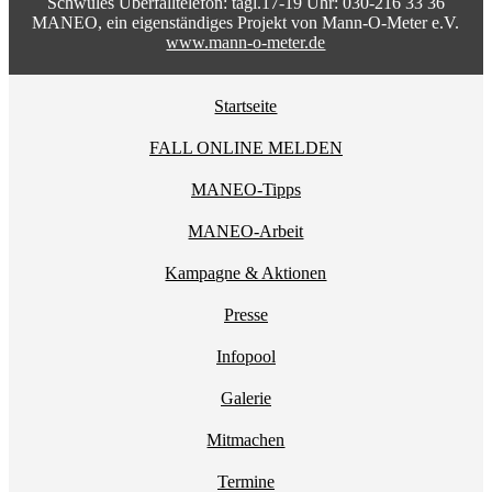
Schwules Überfalltelefon: tägl.17-19 Uhr: 030-216 33 36
MANEO, ein eigenständiges Projekt von Mann-O-Meter e.V.
www.mann-o-meter.de
Startseite
FALL ONLINE MELDEN
MANEO-Tipps
MANEO-Arbeit
Kampagne & Aktionen
Presse
Infopool
Galerie
Mitmachen
Termine