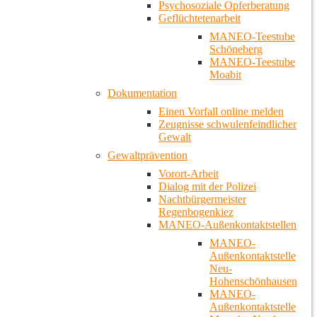
Psychosoziale Opferberatung
Geflüchtetenarbeit
MANEO-Teestube
Schöneberg
MANEO-Teestube
Moabit
Dokumentation
Einen Vorfall online melden
Zeugnisse schwulenfeindlicher
Gewalt
Gewaltprävention
Vorort-Arbeit
Dialog mit der Polizei
Nachtbürgermeister
Regenbogenkiez
MANEO-Außenkontaktstellen
MANEO-
Außenkontaktstelle
Neu-
Hohenschönhausen
MANEO-
Außenkontaktstelle