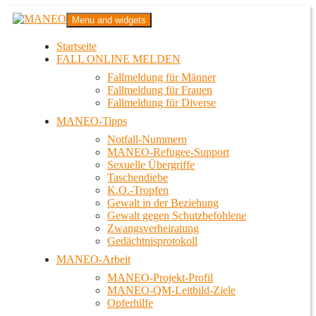
Zum
MANEO
Menu and widgets
Inhalt
Das schwule Anti-Gewalt-Projekt in Berlin
springen
Startseite
FALL ONLINE MELDEN
Fallmeldung für Männer
Fallmeldung für Frauen
Fallmeldung für Diverse
MANEO-Tipps
Notfall-Nummern
MANEO-Refugee-Support
Sexuelle Übergriffe
Taschendiebe
K.O.-Tropfen
Gewalt in der Beziehung
Gewalt gegen Schutzbefohlene
Zwangsverheiratung
Gedächtnisprotokoll
MANEO-Arbeit
MANEO-Projekt-Profil
MANEO-QM-Leitbild-Ziele
Opferhilfe