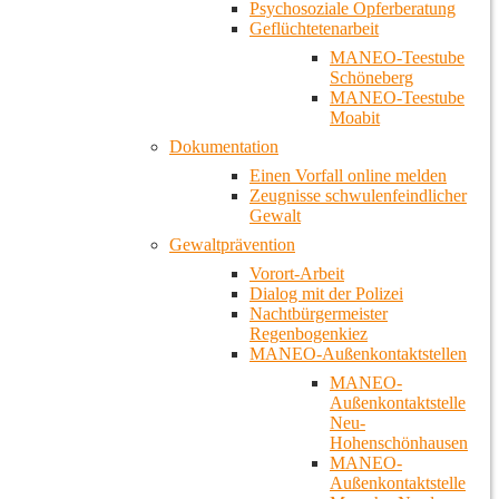
Psychosoziale Opferberatung
Geflüchtetenarbeit
MANEO-Teestube
Schöneberg
MANEO-Teestube
Moabit
Dokumentation
Einen Vorfall online melden
Zeugnisse schwulenfeindlicher
Gewalt
Gewaltprävention
Vorort-Arbeit
Dialog mit der Polizei
Nachtbürgermeister
Regenbogenkiez
MANEO-Außenkontaktstellen
MANEO-
Außenkontaktstelle
Neu-
Hohenschönhausen
MANEO-
Außenkontaktstelle