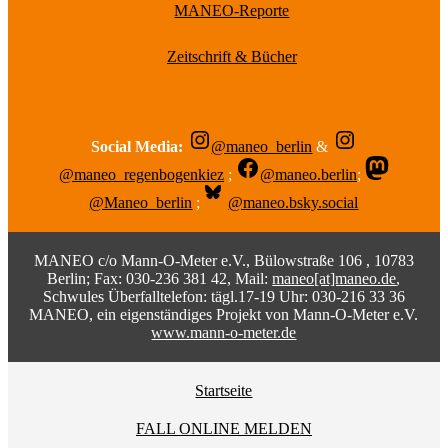
MANEO-Reporte
Zeitschrift & Bücher
Social Media:
@maneo_berlin
&
@maneo_regenbogenkiez
;
@maneo.berlin
;
@Maneo_berlin
;
@maneo.bsky.social
MANEO c/o Mann-O-Meter e.V., Bülowstraße 106 , 10783
Berlin; Fax: 030-236 381 42, Mail:
maneo[at]maneo.de
,
Schwules Überfalltelefon: tägl.17-19 Uhr: 030-216 33 36
MANEO, ein eigenständiges Projekt von Mann-O-Meter e.V.
www.mann-o-meter.de
Startseite
FALL ONLINE MELDEN