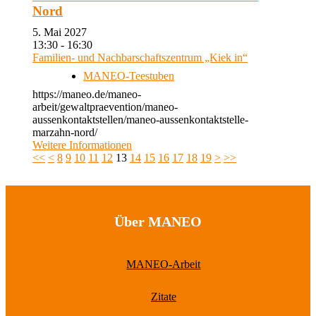
Nord
5. Mai 2027
13:30 - 16:30
Familien- und Nachbarschaftszentrum „Kiek in“
MANEO-Teestuben
https://maneo.de/maneo-
arbeit/gewaltpraevention/maneo-
aussenkontaktstellen/maneo-aussenkontaktstelle-
marzahn-nord/
Weitere Informationen
<<
<
8
9
10
11
12
13
14
15
16
17
18
19
>
>>
Über MANEO
MANEO-Arbeit
Zitate