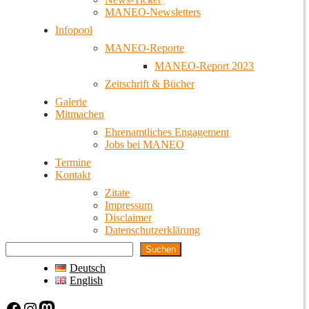
MANEO-Newsletters
Infopool
MANEO-Reporte
MANEO-Report 2023
Zeitschrift & Bücher
Galerie
Mitmachen
Ehrenamtliches Engagement
Jobs bei MANEO
Termine
Kontakt
Zitate
Impressum
Disclaimer
Datenschutzerklärung
Suchen
Deutsch
English
Facebook
Instagram
Mastodon