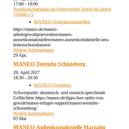
17:00 - 19:00
Nachbarschaftshaus im Ostseeviertel Verein für aktive
Vielfalt e.V
MANEO-Außenkontaktstellen
https://maneo.de/maneo-
arbeit/gewaltpraevention/maneo-
aussenkontaktstellen/maneo-aussenkontaktstelle-neu-
hohenschoenhausen/
Weitere Informationen
29
Apr.
MANEO-Teestube Schöneberg
29. April 2027
18:30 - 20:30
MANEO-Teestuben
Schwerpunkt: ukrainisch- und russisch-sprechende
Geflüchtete https://maneo.de/tipps-fuer-opfer-von-
gewalt/maneo-refugee-support/maneo-teestube-
schoeneberg/
Weitere Informationen
05
Mai
MANEO-Außenkontaktstelle Marzahn