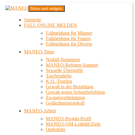
Zum
MANEO
Menu and widgets
Inhalt
Das schwule Anti-Gewalt-Projekt in Berlin
springen
Startseite
FALL ONLINE MELDEN
Fallmeldung für Männer
Fallmeldung für Frauen
Fallmeldung für Diverse
MANEO-Tipps
Notfall-Nummern
MANEO-Refugee-Support
Sexuelle Übergriffe
Taschendiebe
K.O.-Tropfen
Gewalt in der Beziehung
Gewalt gegen Schutzbefohlene
Zwangsverheiratung
Gedächtnisprotokoll
MANEO-Arbeit
MANEO-Projekt-Profil
MANEO-QM-Leitbild-Ziele
Opferhilfe