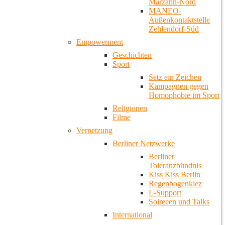
Marzahn-Nord
MANEO-
Außenkontaktstelle
Zehlendorf-Süd
Empowerment
Geschichten
Sport
Setz ein Zeichen
Kampagnen gegen
Homophobie im Sport
Religionen
Filme
Vernetzung
Berliner Netzwerke
Berliner
Toleranzbündnis
Kiss Kiss Berlin
Regenbogenkiez
L-Support
Soireeen und Talks
International