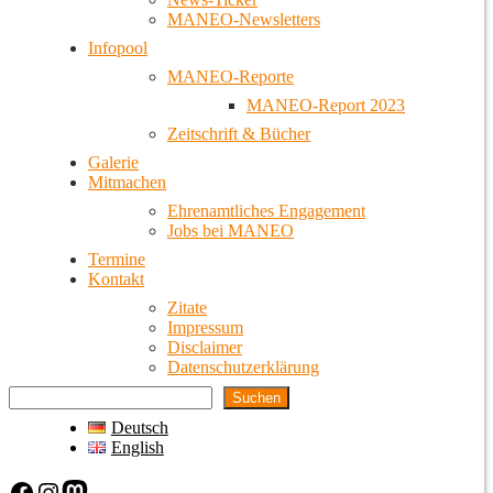
MANEO-Newsletters
Infopool
MANEO-Reporte
MANEO-Report 2023
Zeitschrift & Bücher
Galerie
Mitmachen
Ehrenamtliches Engagement
Jobs bei MANEO
Termine
Kontakt
Zitate
Impressum
Disclaimer
Datenschutzerklärung
Suchen
Deutsch
English
Facebook
Instagram
Mastodon