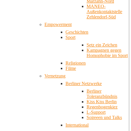
Marzahn-Nord
MANEO-
Außenkontaktstelle
Zehlendorf-Süd
Empowerment
Geschichten
Sport
Setz ein Zeichen
Kampagnen gegen
Homophobie im Sport
Religionen
Filme
Vernetzung
Berliner Netzwerke
Berliner
Toleranzbündnis
Kiss Kiss Berlin
Regenbogenkiez
L-Support
Soireeen und Talks
International