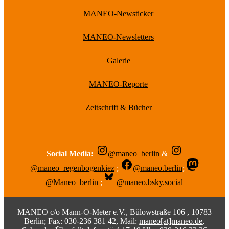
MANEO-Newsticker
MANEO-Newsletters
Galerie
MANEO-Reporte
Zeitschrift & Bücher
Social Media:
@maneo_berlin
&
@maneo_regenbogenkiez
;
@maneo.berlin
;
@Maneo_berlin
;
@maneo.bsky.social
MANEO c/o Mann-O-Meter e.V., Bülowstraße 106 , 10783
Berlin; Fax: 030-236 381 42, Mail:
maneo[at]maneo.de
,