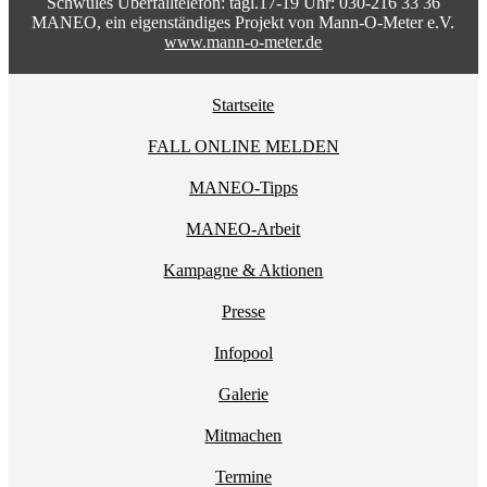
Schwules Überfalltelefon: tägl.17-19 Uhr: 030-216 33 36
MANEO, ein eigenständiges Projekt von Mann-O-Meter e.V.
www.mann-o-meter.de
Startseite
FALL ONLINE MELDEN
MANEO-Tipps
MANEO-Arbeit
Kampagne & Aktionen
Presse
Infopool
Galerie
Mitmachen
Termine