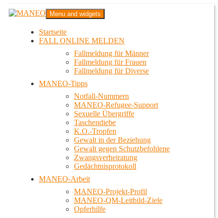
Zum
MANEO
Menu and widgets
Inhalt
Das schwule Anti-Gewalt-Projekt in Berlin
springen
Startseite
FALL ONLINE MELDEN
Fallmeldung für Männer
Fallmeldung für Frauen
Fallmeldung für Diverse
MANEO-Tipps
Notfall-Nummern
MANEO-Refugee-Support
Sexuelle Übergriffe
Taschendiebe
K.O.-Tropfen
Gewalt in der Beziehung
Gewalt gegen Schutzbefohlene
Zwangsverheiratung
Gedächtnisprotokoll
MANEO-Arbeit
MANEO-Projekt-Profil
MANEO-QM-Leitbild-Ziele
Opferhilfe