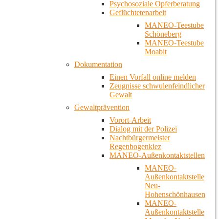
Psychosoziale Opferberatung
Geflüchtetenarbeit
MANEO-Teestube
Schöneberg
MANEO-Teestube
Moabit
Dokumentation
Einen Vorfall online melden
Zeugnisse schwulenfeindlicher
Gewalt
Gewaltprävention
Vorort-Arbeit
Dialog mit der Polizei
Nachtbürgermeister
Regenbogenkiez
MANEO-Außenkontaktstellen
MANEO-
Außenkontaktstelle
Neu-
Hohenschönhausen
MANEO-
Außenkontaktstelle