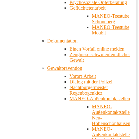
Psychosoziale Opferberatung
Geflüchtetenarbeit
MANEO-Teestube
Schöneberg
MANEO-Teestube
Moabit
Dokumentation
Einen Vorfall online melden
Zeugnisse schwulenfeindlicher
Gewalt
Gewaltprävention
Vorort-Arbeit
Dialog mit der Polizei
Nachtbürgermeister
Regenbogenkiez
MANEO-Außenkontaktstellen
MANEO-
Außenkontaktstelle
Neu-
Hohenschönhausen
MANEO-
Außenkontaktstelle