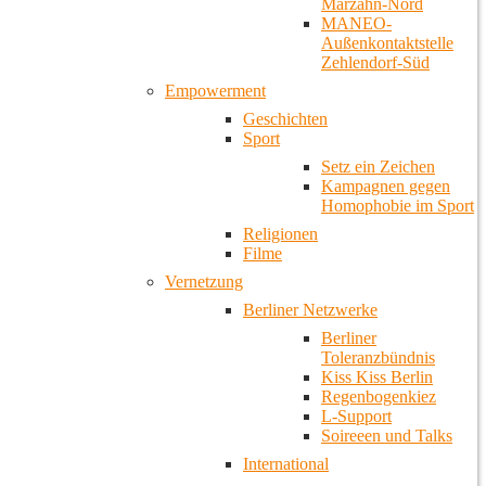
Marzahn-Nord
MANEO-
Außenkontaktstelle
Zehlendorf-Süd
Empowerment
Geschichten
Sport
Setz ein Zeichen
Kampagnen gegen
Homophobie im Sport
Religionen
Filme
Vernetzung
Berliner Netzwerke
Berliner
Toleranzbündnis
Kiss Kiss Berlin
Regenbogenkiez
L-Support
Soireeen und Talks
International