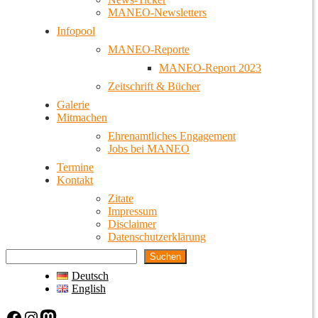
MANEO-Newsletters
Infopool
MANEO-Reporte
MANEO-Report 2023
Zeitschrift & Bücher
Galerie
Mitmachen
Ehrenamtliches Engagement
Jobs bei MANEO
Termine
Kontakt
Zitate
Impressum
Disclaimer
Datenschutzerklärung
Suchen
Deutsch
English
Facebook
Instagram
Mastodon