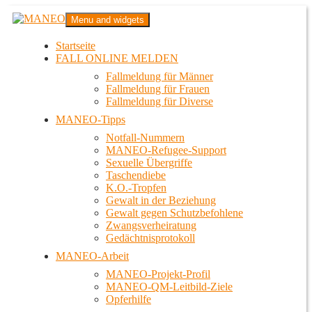
Zum
MANEO
Menu and widgets
Inhalt
Das schwule Anti-Gewalt-Projekt in Berlin
springen
Startseite
FALL ONLINE MELDEN
Fallmeldung für Männer
Fallmeldung für Frauen
Fallmeldung für Diverse
MANEO-Tipps
Notfall-Nummern
MANEO-Refugee-Support
Sexuelle Übergriffe
Taschendiebe
K.O.-Tropfen
Gewalt in der Beziehung
Gewalt gegen Schutzbefohlene
Zwangsverheiratung
Gedächtnisprotokoll
MANEO-Arbeit
MANEO-Projekt-Profil
MANEO-QM-Leitbild-Ziele
Opferhilfe