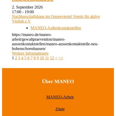
2. September 2026
17:00 - 19:00
Nachbarschaftshaus im Ostseeviertel Verein für aktive
Vielfalt e.V
MANEO-Außenkontaktstellen
https://maneo.de/maneo-
arbeit/gewaltpraevention/maneo-
aussenkontaktstellen/maneo-aussenkontaktstelle-neu-
hohenschoenhausen/
Weitere Informationen
1
2
3
4
5
6
7
8
9
10
11
12
>
>>
Über MANEO
MANEO-Arbeit
Zitate