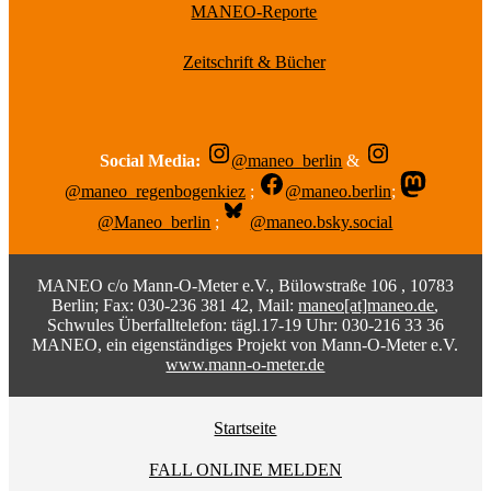
MANEO-Reporte
Zeitschrift & Bücher
Social Media:
@maneo_berlin
&
@maneo_regenbogenkiez
;
@maneo.berlin
;
@Maneo_berlin
;
@maneo.bsky.social
MANEO c/o Mann-O-Meter e.V., Bülowstraße 106 , 10783
Berlin; Fax: 030-236 381 42, Mail:
maneo[at]maneo.de
,
Schwules Überfalltelefon: tägl.17-19 Uhr: 030-216 33 36
MANEO, ein eigenständiges Projekt von Mann-O-Meter e.V.
www.mann-o-meter.de
Startseite
FALL ONLINE MELDEN