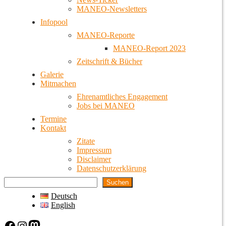
MANEO-Newsletters
Infopool
MANEO-Reporte
MANEO-Report 2023
Zeitschrift & Bücher
Galerie
Mitmachen
Ehrenamtliches Engagement
Jobs bei MANEO
Termine
Kontakt
Zitate
Impressum
Disclaimer
Datenschutzerklärung
Suchen
Deutsch
English
Facebook
Instagram
Mastodon