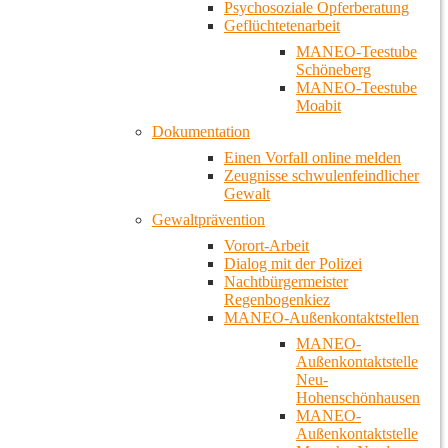
Psychosoziale Opferberatung
Geflüchtetenarbeit
MANEO-Teestube
Schöneberg
MANEO-Teestube
Moabit
Dokumentation
Einen Vorfall online melden
Zeugnisse schwulenfeindlicher
Gewalt
Gewaltprävention
Vorort-Arbeit
Dialog mit der Polizei
Nachtbürgermeister
Regenbogenkiez
MANEO-Außenkontaktstellen
MANEO-
Außenkontaktstelle
Neu-
Hohenschönhausen
MANEO-
Außenkontaktstelle