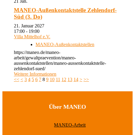
21
Jan.
MANEO-Außenkontaktstelle Zehlendorf-
Süd (3. Do)
21. Januar 2027
17:00 - 19:00
Villa Mittelhof e.V.
MANEO-Außenkontaktstellen
https://maneo.de/maneo-
arbeit/gewaltpraevention/maneo-
aussenkontaktstellen/maneo-aussenkontaktstelle-
zehlendorf-sued/
Weitere Informationen
<<
<
3
4
5
6
7
8
9
10
11
12
13
14
>
>>
Über MANEO
MANEO-Arbeit