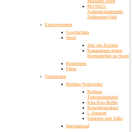
Marzahn-Nord
MANEO-
Außenkontaktstelle
Zehlendorf-Süd
Empowerment
Geschichten
Sport
Setz ein Zeichen
Kampagnen gegen
Homophobie im Sport
Religionen
Filme
Vernetzung
Berliner Netzwerke
Berliner
Toleranzbündnis
Kiss Kiss Berlin
Regenbogenkiez
L-Support
Soireeen und Talks
International