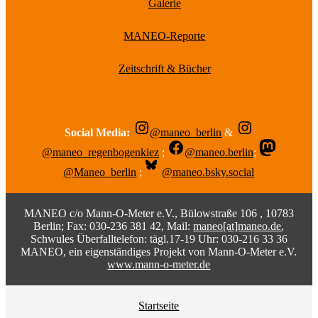
Galerie
MANEO-Reporte
Zeitschrift & Bücher
Social Media:
@maneo_berlin
&
@maneo_regenbogenkiez
;
@maneo.berlin
;
@Maneo_berlin
;
@maneo.bsky.social
MANEO c/o Mann-O-Meter e.V., Bülowstraße 106 , 10783
Berlin; Fax: 030-236 381 42, Mail:
maneo[at]maneo.de
,
Schwules Überfalltelefon: tägl.17-19 Uhr: 030-216 33 36
MANEO, ein eigenständiges Projekt von Mann-O-Meter e.V.
www.mann-o-meter.de
Startseite