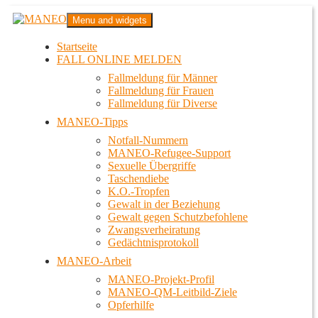
Zum
MANEO
Menu and widgets
Inhalt
Das schwule Anti-Gewalt-Projekt in Berlin
springen
Startseite
FALL ONLINE MELDEN
Fallmeldung für Männer
Fallmeldung für Frauen
Fallmeldung für Diverse
MANEO-Tipps
Notfall-Nummern
MANEO-Refugee-Support
Sexuelle Übergriffe
Taschendiebe
K.O.-Tropfen
Gewalt in der Beziehung
Gewalt gegen Schutzbefohlene
Zwangsverheiratung
Gedächtnisprotokoll
MANEO-Arbeit
MANEO-Projekt-Profil
MANEO-QM-Leitbild-Ziele
Opferhilfe