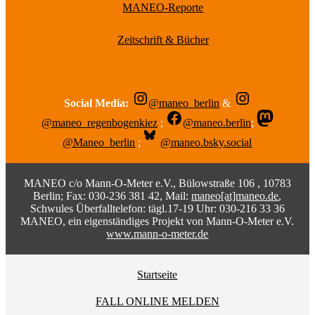
MANEO-Reporte
Zeitschrift & Bücher
Social Media:
@maneo_berlin
&
@maneo_regenbogenkiez
;
@maneo.berlin
;
@Maneo_berlin
;
@maneo.bsky.social
MANEO c/o Mann-O-Meter e.V., Bülowstraße 106 , 10783
Berlin; Fax: 030-236 381 42, Mail:
maneo[at]maneo.de
,
Schwules Überfalltelefon: tägl.17-19 Uhr: 030-216 33 36
MANEO, ein eigenständiges Projekt von Mann-O-Meter e.V.
www.mann-o-meter.de
Startseite
FALL ONLINE MELDEN