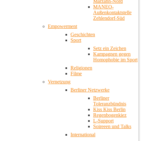
Marzahn-Nord
MANEO-
Außenkontaktstelle
Zehlendorf-Süd
Empowerment
Geschichten
Sport
Setz ein Zeichen
Kampagnen gegen
Homophobie im Sport
Religionen
Filme
Vernetzung
Berliner Netzwerke
Berliner
Toleranzbündnis
Kiss Kiss Berlin
Regenbogenkiez
L-Support
Soireeen und Talks
International