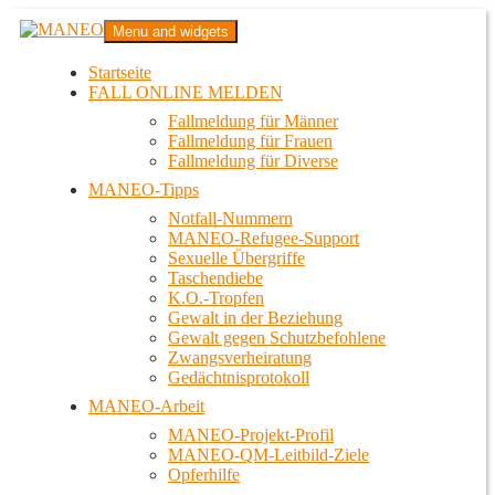
Zum
MANEO
Menu and widgets
Inhalt
Das schwule Anti-Gewalt-Projekt in Berlin
springen
Startseite
FALL ONLINE MELDEN
Fallmeldung für Männer
Fallmeldung für Frauen
Fallmeldung für Diverse
MANEO-Tipps
Notfall-Nummern
MANEO-Refugee-Support
Sexuelle Übergriffe
Taschendiebe
K.O.-Tropfen
Gewalt in der Beziehung
Gewalt gegen Schutzbefohlene
Zwangsverheiratung
Gedächtnisprotokoll
MANEO-Arbeit
MANEO-Projekt-Profil
MANEO-QM-Leitbild-Ziele
Opferhilfe