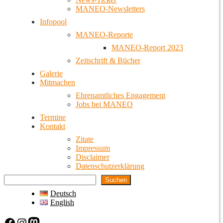
MANEO-Newsletters
Infopool
MANEO-Reporte
MANEO-Report 2023
Zeitschrift & Bücher
Galerie
Mitmachen
Ehrenamtliches Engagement
Jobs bei MANEO
Termine
Kontakt
Zitate
Impressum
Disclaimer
Datenschutzerklärung
Suchen
Deutsch
English
Facebook
Instagram
Mastodon