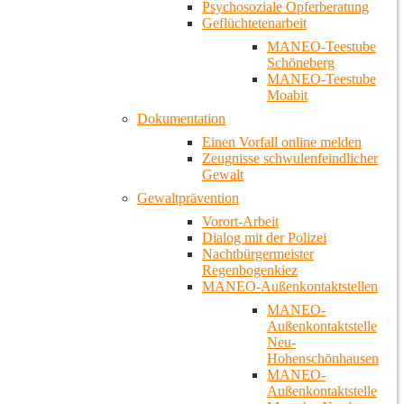
Psychosoziale Opferberatung
Geflüchtetenarbeit
MANEO-Teestube
Schöneberg
MANEO-Teestube
Moabit
Dokumentation
Einen Vorfall online melden
Zeugnisse schwulenfeindlicher
Gewalt
Gewaltprävention
Vorort-Arbeit
Dialog mit der Polizei
Nachtbürgermeister
Regenbogenkiez
MANEO-Außenkontaktstellen
MANEO-
Außenkontaktstelle
Neu-
Hohenschönhausen
MANEO-
Außenkontaktstelle