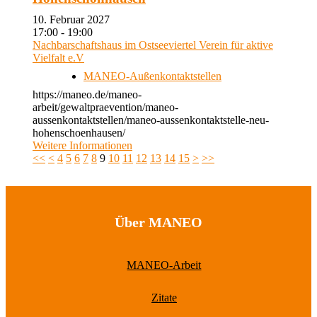
10. Februar 2027
17:00 - 19:00
Nachbarschaftshaus im Ostseeviertel Verein für aktive
Vielfalt e.V
MANEO-Außenkontaktstellen
https://maneo.de/maneo-
arbeit/gewaltpraevention/maneo-
aussenkontaktstellen/maneo-aussenkontaktstelle-neu-
hohenschoenhausen/
Weitere Informationen
<<
<
4
5
6
7
8
9
10
11
12
13
14
15
>
>>
Über MANEO
MANEO-Arbeit
Zitate