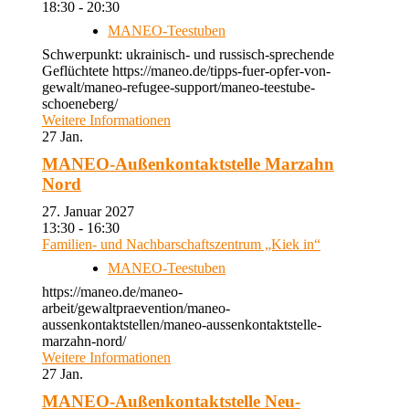
18:30 - 20:30
MANEO-Teestuben
Schwerpunkt: ukrainisch- und russisch-sprechende
Geflüchtete https://maneo.de/tipps-fuer-opfer-von-
gewalt/maneo-refugee-support/maneo-teestube-
schoeneberg/
Weitere Informationen
27
Jan.
MANEO-Außenkontaktstelle Marzahn
Nord
27. Januar 2027
13:30 - 16:30
Familien- und Nachbarschaftszentrum „Kiek in“
MANEO-Teestuben
https://maneo.de/maneo-
arbeit/gewaltpraevention/maneo-
aussenkontaktstellen/maneo-aussenkontaktstelle-
marzahn-nord/
Weitere Informationen
27
Jan.
MANEO-Außenkontaktstelle Neu-