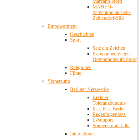
Marzahn-Nord
MANEO-
Außenkontaktstelle
Zehlendorf-Süd
Empowerment
Geschichten
Sport
Setz ein Zeichen
Kampagnen gegen
Homophobie im Sport
Religionen
Filme
Vernetzung
Berliner Netzwerke
Berliner
Toleranzbündnis
Kiss Kiss Berlin
Regenbogenkiez
L-Support
Soireeen und Talks
International