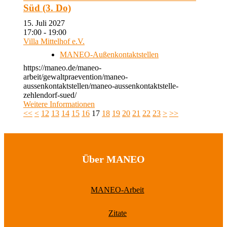
Süd (3. Do)
15. Juli 2027
17:00 - 19:00
Villa Mittelhof e.V.
MANEO-Außenkontaktstellen
https://maneo.de/maneo-
arbeit/gewaltpraevention/maneo-
aussenkontaktstellen/maneo-aussenkontaktstelle-
zehlendorf-sued/
Weitere Informationen
<<
<
12
13
14
15
16
17
18
19
20
21
22
23
>
>>
Über MANEO
MANEO-Arbeit
Zitate