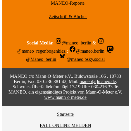
MANEO-Reporte
Zeitschrift & Bücher
Social Media:
@maneo_berlin
&
@maneo_regenbogenkiez
;
@maneo.berlin
;
@Maneo_berlin
;
@maneo.bsky.social
MANEO c/o Mann-O-Meter e.V., Bülowstraße 106 , 10783
Berlin; Fax: 030-236 381 42, Mail:
maneo[at]maneo.de
,
Schwules Überfalltelefon: tägl.17-19 Uhr: 030-216 33 36
MANEO, ein eigenständiges Projekt von Mann-O-Meter e.V.
www.mann-o-meter.de
Startseite
FALL ONLINE MELDEN