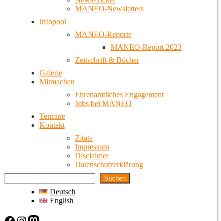
MANEO-Newsletters
Infopool
MANEO-Reporte
MANEO-Report 2023
Zeitschrift & Bücher
Galerie
Mitmachen
Ehrenamtliches Engagement
Jobs bei MANEO
Termine
Kontakt
Zitate
Impressum
Disclaimer
Datenschutzerklärung
Suchen
Deutsch
English
Facebook
Instagram
Mastodon