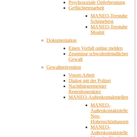
Psychosoziale Opferberatung
Geflüchtetenarbeit
MANEO-Teestube
Schöneberg
MANEO-Teestube
Moabit
Dokumentation
Einen Vorfall online melden
Zeugnisse schwulenfeindlicher
Gewalt
Gewaltprävention
Vorort-Arbeit
Dialog mit der Polizei
Nachtbürgermeister
Regenbogenkiez
MANEO-Außenkontaktstellen
MANEO-
Außenkontaktstelle
Neu-
Hohenschönhausen
MANEO-
Außenkontaktstelle