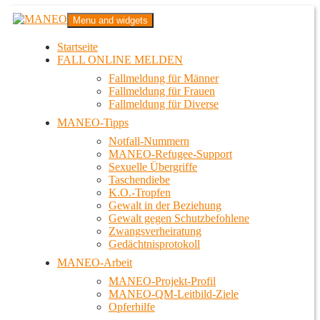
Zum
MANEO
Menu and widgets
Inhalt
Das schwule Anti-Gewalt-Projekt in Berlin
springen
Startseite
FALL ONLINE MELDEN
Fallmeldung für Männer
Fallmeldung für Frauen
Fallmeldung für Diverse
MANEO-Tipps
Notfall-Nummern
MANEO-Refugee-Support
Sexuelle Übergriffe
Taschendiebe
K.O.-Tropfen
Gewalt in der Beziehung
Gewalt gegen Schutzbefohlene
Zwangsverheiratung
Gedächtnisprotokoll
MANEO-Arbeit
MANEO-Projekt-Profil
MANEO-QM-Leitbild-Ziele
Opferhilfe