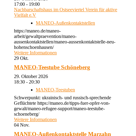
17:00 - 19:00
Nachbarschaftshaus im Ostseeviertel Verein für aktive
Vielfalt e.V
MANEO-Außenkontaktstellen
https://maneo.de/maneo-
arbeit/gewaltpraevention/maneo-
aussenkontaktstellen/maneo-aussenkontaktstelle-neu-
hohenschoenhausen/
Weitere Informationen
29
Okt.
MANEO-Teestube Schöneberg
29. Oktober 2026
18:30 - 20:30
MANEO-Teestuben
Schwerpunkt: ukrainisch- und russisch-sprechende
Geflüchtete https://maneo.de/tipps-fuer-opfer-von-
gewalt/maneo-refugee-support/maneo-teestube-
schoeneberg/
Weitere Informationen
04
Nov.
MANEO-Außenkontaktstelle Marzahn