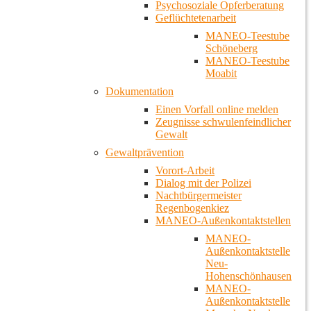
Psychosoziale Opferberatung
Geflüchtetenarbeit
MANEO-Teestube
Schöneberg
MANEO-Teestube
Moabit
Dokumentation
Einen Vorfall online melden
Zeugnisse schwulenfeindlicher
Gewalt
Gewaltprävention
Vorort-Arbeit
Dialog mit der Polizei
Nachtbürgermeister
Regenbogenkiez
MANEO-Außenkontaktstellen
MANEO-
Außenkontaktstelle
Neu-
Hohenschönhausen
MANEO-
Außenkontaktstelle