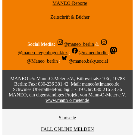
MANEO-Reporte
Zeitschrift & Bücher
Social Media:
@maneo_berlin
&
@maneo_regenbogenkiez
;
@maneo.berlin
;
@Maneo_berlin
;
@maneo.bsky.social
MANEO c/o Mann-O-Meter e.V., Bülowstraße 106 , 10783
Berlin; Fax: 030-236 381 42, Mail:
maneo[at]maneo.de
,
Schwules Überfalltelefon: tägl.17-19 Uhr: 030-216 33 36
MANEO, ein eigenständiges Projekt von Mann-O-Meter e.V.
www.mann-o-meter.de
Startseite
FALL ONLINE MELDEN