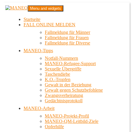
Zum
MANEO
Menu and widgets
Inhalt
Das schwule Anti-Gewalt-Projekt in Berlin
springen
Startseite
FALL ONLINE MELDEN
Fallmeldung für Männer
Fallmeldung für Frauen
Fallmeldung für Diverse
MANEO-Tipps
Notfall-Nummern
MANEO-Refugee-Support
Sexuelle Übergriffe
Taschendiebe
K.O.-Tropfen
Gewalt in der Beziehung
Gewalt gegen Schutzbefohlene
Zwangsverheiratung
Gedächtnisprotokoll
MANEO-Arbeit
MANEO-Projekt-Profil
MANEO-QM-Leitbild-Ziele
Opferhilfe