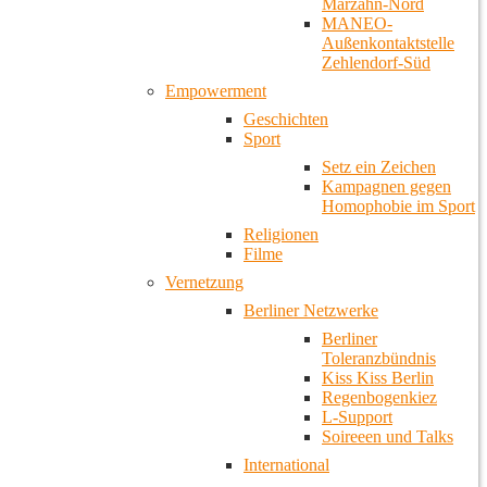
Marzahn-Nord
MANEO-
Außenkontaktstelle
Zehlendorf-Süd
Empowerment
Geschichten
Sport
Setz ein Zeichen
Kampagnen gegen
Homophobie im Sport
Religionen
Filme
Vernetzung
Berliner Netzwerke
Berliner
Toleranzbündnis
Kiss Kiss Berlin
Regenbogenkiez
L-Support
Soireeen und Talks
International