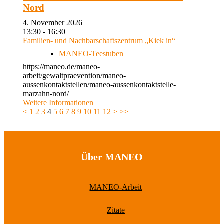
Nord
4. November 2026
13:30 - 16:30
Familien- und Nachbarschaftszentrum „Kiek in“
MANEO-Teestuben
https://maneo.de/maneo-
arbeit/gewaltpraevention/maneo-
aussenkontaktstellen/maneo-aussenkontaktstelle-
marzahn-nord/
Weitere Informationen
<
1
2
3
4
5
6
7
8
9
10
11
12
>
>>
Über MANEO
MANEO-Arbeit
Zitate