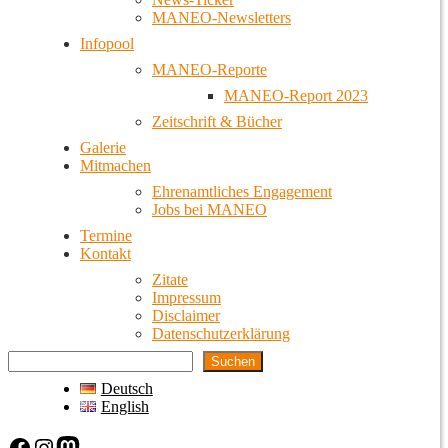
MANEO-Newsletters
Infopool
MANEO-Reporte
MANEO-Report 2023
Zeitschrift & Bücher
Galerie
Mitmachen
Ehrenamtliches Engagement
Jobs bei MANEO
Termine
Kontakt
Zitate
Impressum
Disclaimer
Datenschutzerklärung
Suchen
Deutsch
English
Facebook
Instagram
Mastodon