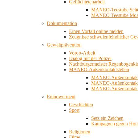
Geflüchtetenarbeit
MANEO-Teestube Schö
MANEO-Teestube Moa
Dokumentation
Einen Vorfall online melden
Zeugnisse schwulenfeindlicher Ge
Gewaltprävention
Vorort-Arbeit
Dialog mit der Polizei
Nachtbürgermeister Regenbogenki
MANEO-Außenkontaktstellen
MANEO-Außenkontakts
MANEO-Außenkontakts
MANEO-Außenkontaktst
Empowerment
Geschichten
Sport
Setz ein Zeichen
Kampagnen gegen Homo
Religionen
Filme