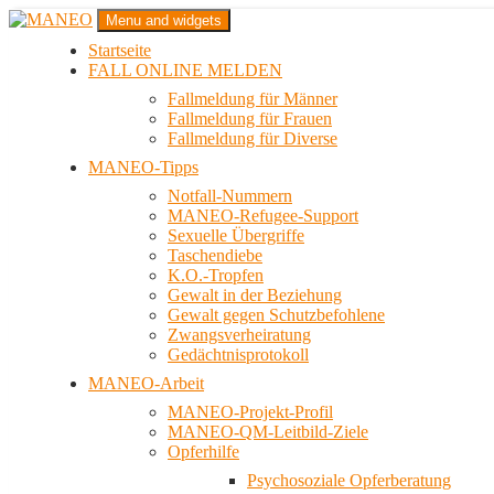
Zum
Menu and widgets
Inhalt
Startseite
springen
Das schwule Anti-Gewalt-Projekt in Berlin
FALL ONLINE MELDEN
MANEO
Fallmeldung für Männer
Fallmeldung für Frauen
Fallmeldung für Diverse
MANEO-Tipps
Notfall-Nummern
MANEO-Refugee-Support
Sexuelle Übergriffe
Taschendiebe
K.O.-Tropfen
Gewalt in der Beziehung
Gewalt gegen Schutzbefohlene
Zwangsverheiratung
Gedächtnisprotokoll
MANEO-Arbeit
MANEO-Projekt-Profil
MANEO-QM-Leitbild-Ziele
Opferhilfe
Psychosoziale Opferberatung