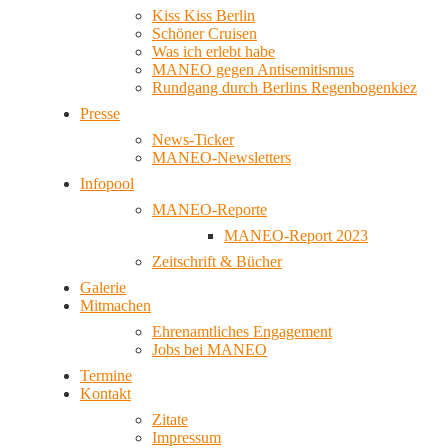
Kiss Kiss Berlin
Schöner Cruisen
Was ich erlebt habe
MANEO gegen Antisemitismus
Rundgang durch Berlins Regenbogenkiez
Presse
News-Ticker
MANEO-Newsletters
Infopool
MANEO-Reporte
MANEO-Report 2023
Zeitschrift & Bücher
Galerie
Mitmachen
Ehrenamtliches Engagement
Jobs bei MANEO
Termine
Kontakt
Zitate
Impressum