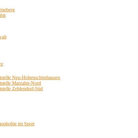
neberg
bit
walt
ez
telle Neu-Hohenschönhausen
telle Marzahn-Nord
elle Zehlendorf-Süd
phobie im Sport