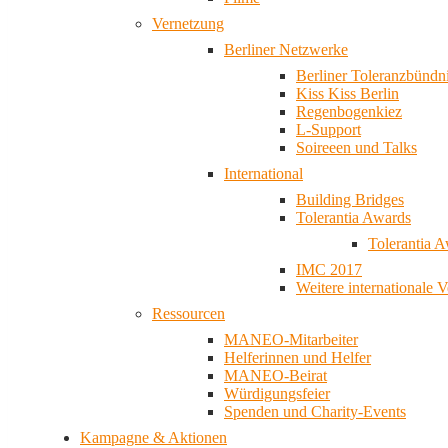
Vernetzung
Berliner Netzwerke
Berliner Toleranzbündn
Kiss Kiss Berlin
Regenbogenkiez
L-Support
Soireeen und Talks
International
Building Bridges
Tolerantia Awards
Tolerantia 
IMC 2017
Weitere internationale 
Ressourcen
MANEO-Mitarbeiter
Helferinnen und Helfer
MANEO-Beirat
Würdigungsfeier
Spenden und Charity-Events
Kampagne & Aktionen