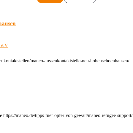
hausen
t e.V
enkontaktstellen/maneo-aussenkontaktstelle-neu-hohenschoenhausen/
e https://maneo.de/tipps-fuer-opfer-von-gewalt/maneo-refugee-support