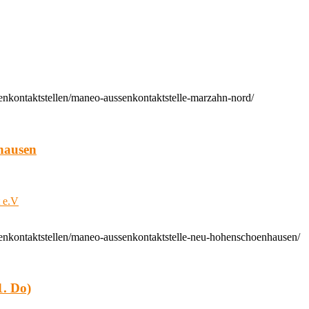
enkontaktstellen/maneo-aussenkontaktstelle-marzahn-nord/
hausen
t e.V
enkontaktstellen/maneo-aussenkontaktstelle-neu-hohenschoenhausen/
. Do)