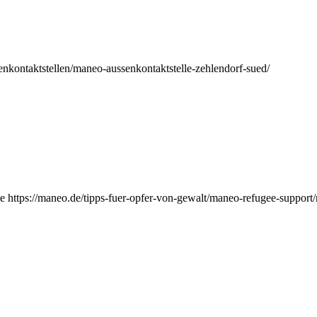
nkontaktstellen/maneo-aussenkontaktstelle-zehlendorf-sued/
e https://maneo.de/tipps-fuer-opfer-von-gewalt/maneo-refugee-support