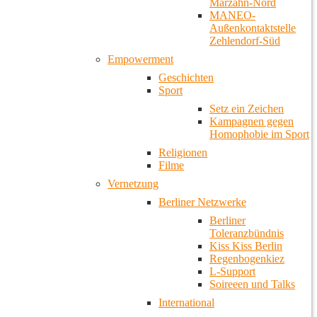
Marzahn-Nord
MANEO-
Außenkontaktstelle
Zehlendorf-Süd
Empowerment
Geschichten
Sport
Setz ein Zeichen
Kampagnen gegen
Homophobie im Sport
Religionen
Filme
Vernetzung
Berliner Netzwerke
Berliner
Toleranzbündnis
Kiss Kiss Berlin
Regenbogenkiez
L-Support
Soireeen und Talks
International