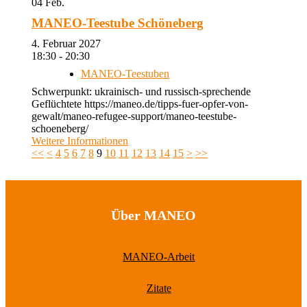
04
Feb.
MANEO-Teestube Schöneberg
4. Februar 2027
18:30 - 20:30
MANEO-Teestuben
Schwerpunkt: ukrainisch- und russisch-sprechende
Geflüchtete https://maneo.de/tipps-fuer-opfer-von-
gewalt/maneo-refugee-support/maneo-teestube-
schoeneberg/
Weitere Informationen
<<
<
4
5
6
7
8
9
10
11
12
13
14
15
>
>>
Über MANEO
MANEO-Arbeit
Zitate