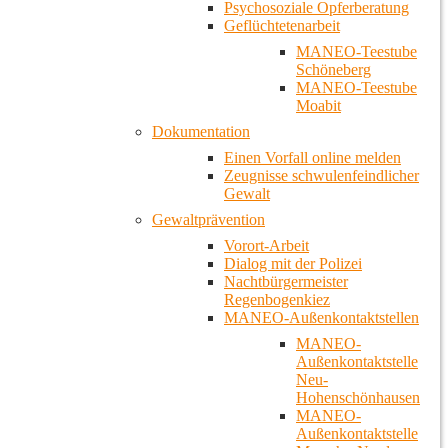
Psychosoziale Opferberatung
Geflüchtetenarbeit
MANEO-Teestube
Schöneberg
MANEO-Teestube
Moabit
Dokumentation
Einen Vorfall online melden
Zeugnisse schwulenfeindlicher
Gewalt
Gewaltprävention
Vorort-Arbeit
Dialog mit der Polizei
Nachtbürgermeister
Regenbogenkiez
MANEO-Außenkontaktstellen
MANEO-
Außenkontaktstelle
Neu-
Hohenschönhausen
MANEO-
Außenkontaktstelle