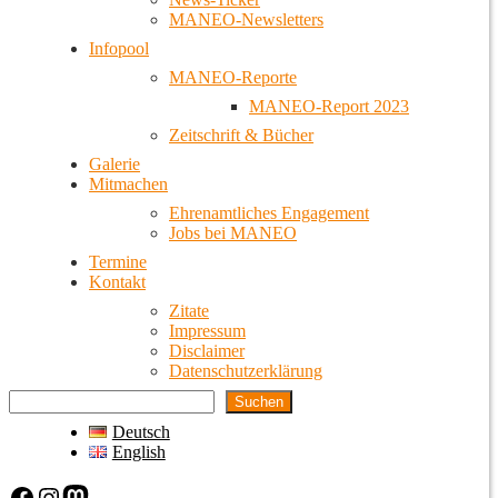
MANEO-Newsletters
Infopool
MANEO-Reporte
MANEO-Report 2023
Zeitschrift & Bücher
Galerie
Mitmachen
Ehrenamtliches Engagement
Jobs bei MANEO
Termine
Kontakt
Zitate
Impressum
Disclaimer
Datenschutzerklärung
Suchen
Deutsch
English
Facebook
Instagram
Mastodon