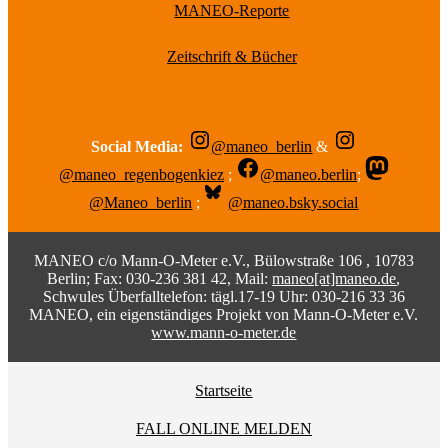
MANEO-Reporte
Zeitschrift & Bücher
Social Media:
@maneo_berlin
&
@maneo_regenbogenkiez
;
@maneo.berlin
;
@Maneo_berlin
;
@maneo.bsky.social
MANEO c/o Mann-O-Meter e.V., Bülowstraße 106 , 10783
Berlin; Fax: 030-236 381 42, Mail:
maneo[at]maneo.de
,
Schwules Überfalltelefon: tägl.17-19 Uhr: 030-216 33 36
MANEO, ein eigenständiges Projekt von Mann-O-Meter e.V.
www.mann-o-meter.de
Startseite
FALL ONLINE MELDEN