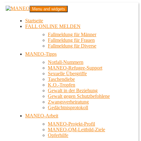
Zum
MANEO
Menu and widgets
Inhalt
Das schwule Anti-Gewalt-Projekt in Berlin
springen
Startseite
FALL ONLINE MELDEN
Fallmeldung für Männer
Fallmeldung für Frauen
Fallmeldung für Diverse
MANEO-Tipps
Notfall-Nummern
MANEO-Refugee-Support
Sexuelle Übergriffe
Taschendiebe
K.O.-Tropfen
Gewalt in der Beziehung
Gewalt gegen Schutzbefohlene
Zwangsverheiratung
Gedächtnisprotokoll
MANEO-Arbeit
MANEO-Projekt-Profil
MANEO-QM-Leitbild-Ziele
Opferhilfe