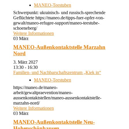
MANEO-Teestuben
Schwerpunkt: ukrainisch- und russisch-sprechende
Geflüchtete https://maneo.de/tipps-fuer-opfer-von-
gewalt/maneo-refugee-support/maneo-teestube-
schoeneberg/
Weitere Informationen
03
März
MANEO-Außenkontaktstelle Marzahn
Nord
3. März 2027
13:30 - 16:30
Familien- und Nachbarschaftszentrum „Kiek in“
MANEO-Teestuben
https://maneo.de/maneo-
arbeit/gewaltpraevention/maneo-
aussenkontaktstellen/maneo-aussenkontaktstelle-
marzahn-nord/
Weitere Informationen
03
März
MANEO-Außenkontaktstelle Neu-
Hohenschönhausen