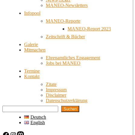
MANEO-Newsletters
Infopool
MANEO-Reporte
MANEO-Report 2023
Zeitschrift & Bücher
Galerie
Mitmachen
Ehrenamtliches Engagement
Jobs bei MANEO
Termine
Kontakt
Zitate
Impressum
Disclaimer
Datenschutzerklärung
Suchen
Deutsch
English
Facebook
Instagram
Mastodon