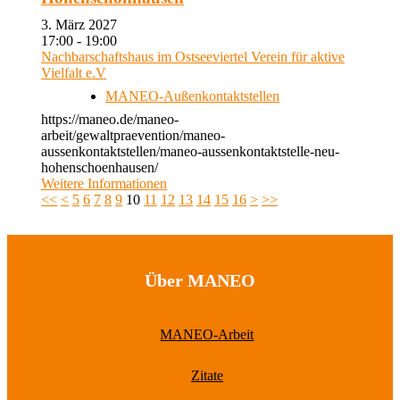
3. März 2027
17:00 - 19:00
Nachbarschaftshaus im Ostseeviertel Verein für aktive
Vielfalt e.V
MANEO-Außenkontaktstellen
https://maneo.de/maneo-
arbeit/gewaltpraevention/maneo-
aussenkontaktstellen/maneo-aussenkontaktstelle-neu-
hohenschoenhausen/
Weitere Informationen
<<
<
5
6
7
8
9
10
11
12
13
14
15
16
>
>>
Über MANEO
MANEO-Arbeit
Zitate