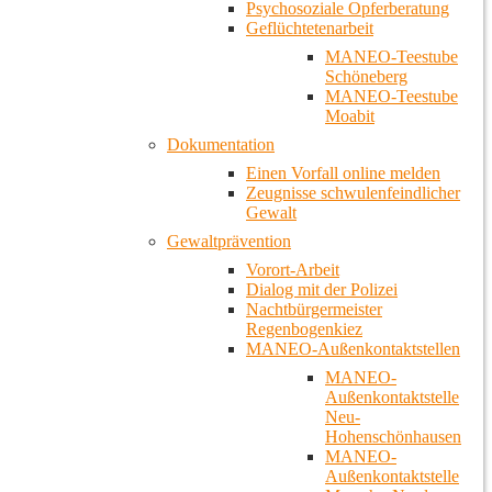
Psychosoziale Opferberatung
Geflüchtetenarbeit
MANEO-Teestube
Schöneberg
MANEO-Teestube
Moabit
Dokumentation
Einen Vorfall online melden
Zeugnisse schwulenfeindlicher
Gewalt
Gewaltprävention
Vorort-Arbeit
Dialog mit der Polizei
Nachtbürgermeister
Regenbogenkiez
MANEO-Außenkontaktstellen
MANEO-
Außenkontaktstelle
Neu-
Hohenschönhausen
MANEO-
Außenkontaktstelle