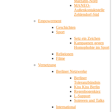
Marzahn-Nord
MANEO-
Außenkontaktstelle
Zehlendorf-Süd
Empowerment
Geschichten
Sport
Setz ein Zeichen
Kampagnen gegen
Homophobie im Sport
Religionen
Filme
Vernetzung
Berliner Netzwerke
Berliner
Toleranzbündnis
Kiss Kiss Berlin
Regenbogenkiez
L-Support
Soireeen und Talks
International