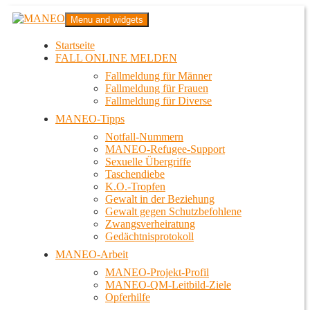
Zum
MANEO
Menu and widgets
Inhalt
Das schwule Anti-Gewalt-Projekt in Berlin
springen
Startseite
FALL ONLINE MELDEN
Fallmeldung für Männer
Fallmeldung für Frauen
Fallmeldung für Diverse
MANEO-Tipps
Notfall-Nummern
MANEO-Refugee-Support
Sexuelle Übergriffe
Taschendiebe
K.O.-Tropfen
Gewalt in der Beziehung
Gewalt gegen Schutzbefohlene
Zwangsverheiratung
Gedächtnisprotokoll
MANEO-Arbeit
MANEO-Projekt-Profil
MANEO-QM-Leitbild-Ziele
Opferhilfe