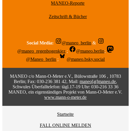
MANEO-Reporte
Zeitschrift & Bücher
Social Media:
@maneo_berlin
&
@maneo_regenbogenkiez
;
@maneo.berlin
;
@Maneo_berlin
;
@maneo.bsky.social
MANEO c/o Mann-O-Meter e.V., Bülowstraße 106 , 10783
Berlin; Fax: 030-236 381 42, Mail:
maneo[at]maneo.de
,
Schwules Überfalltelefon: tägl.17-19 Uhr: 030-216 33 36
MANEO, ein eigenständiges Projekt von Mann-O-Meter e.V.
www.mann-o-meter.de
Startseite
FALL ONLINE MELDEN