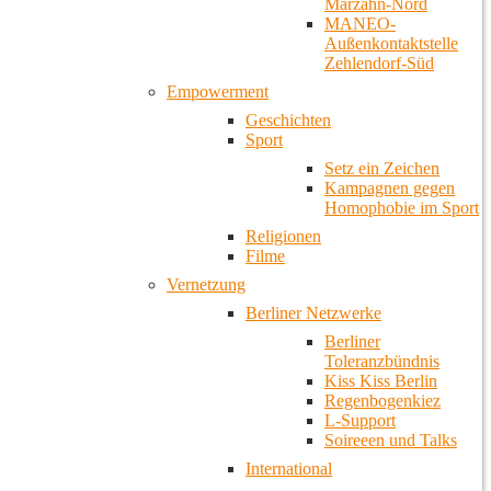
Marzahn-Nord
MANEO-
Außenkontaktstelle
Zehlendorf-Süd
Empowerment
Geschichten
Sport
Setz ein Zeichen
Kampagnen gegen
Homophobie im Sport
Religionen
Filme
Vernetzung
Berliner Netzwerke
Berliner
Toleranzbündnis
Kiss Kiss Berlin
Regenbogenkiez
L-Support
Soireeen und Talks
International