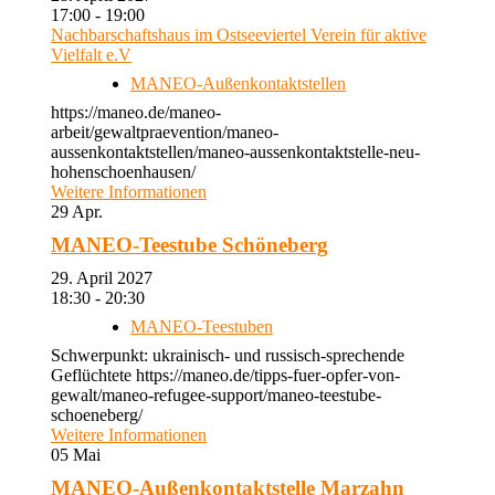
17:00 - 19:00
Nachbarschaftshaus im Ostseeviertel Verein für aktive
Vielfalt e.V
MANEO-Außenkontaktstellen
https://maneo.de/maneo-
arbeit/gewaltpraevention/maneo-
aussenkontaktstellen/maneo-aussenkontaktstelle-neu-
hohenschoenhausen/
Weitere Informationen
29
Apr.
MANEO-Teestube Schöneberg
29. April 2027
18:30 - 20:30
MANEO-Teestuben
Schwerpunkt: ukrainisch- und russisch-sprechende
Geflüchtete https://maneo.de/tipps-fuer-opfer-von-
gewalt/maneo-refugee-support/maneo-teestube-
schoeneberg/
Weitere Informationen
05
Mai
MANEO-Außenkontaktstelle Marzahn