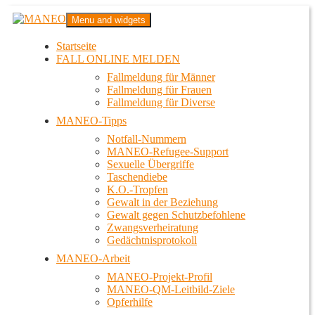
Zum
MANEO
Menu and widgets
Inhalt
Das schwule Anti-Gewalt-Projekt in Berlin
springen
Startseite
FALL ONLINE MELDEN
Fallmeldung für Männer
Fallmeldung für Frauen
Fallmeldung für Diverse
MANEO-Tipps
Notfall-Nummern
MANEO-Refugee-Support
Sexuelle Übergriffe
Taschendiebe
K.O.-Tropfen
Gewalt in der Beziehung
Gewalt gegen Schutzbefohlene
Zwangsverheiratung
Gedächtnisprotokoll
MANEO-Arbeit
MANEO-Projekt-Profil
MANEO-QM-Leitbild-Ziele
Opferhilfe