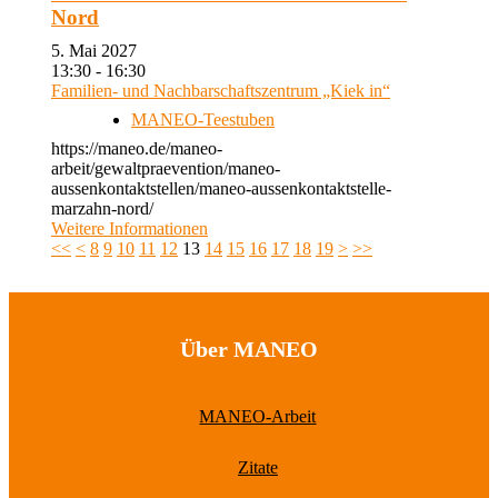
Nord
5. Mai 2027
13:30 - 16:30
Familien- und Nachbarschaftszentrum „Kiek in“
MANEO-Teestuben
https://maneo.de/maneo-
arbeit/gewaltpraevention/maneo-
aussenkontaktstellen/maneo-aussenkontaktstelle-
marzahn-nord/
Weitere Informationen
<<
<
8
9
10
11
12
13
14
15
16
17
18
19
>
>>
Über MANEO
MANEO-Arbeit
Zitate