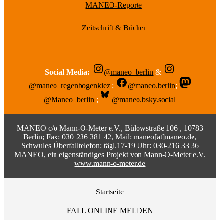
MANEO-Reporte
Zeitschrift & Bücher
Social Media:
@maneo_berlin
&
@maneo_regenbogenkiez
;
@maneo.berlin
;
@Maneo_berlin
;
@maneo.bsky.social
MANEO c/o Mann-O-Meter e.V., Bülowstraße 106 , 10783
Berlin; Fax: 030-236 381 42, Mail:
maneo[at]maneo.de
,
Schwules Überfalltelefon: tägl.17-19 Uhr: 030-216 33 36
MANEO, ein eigenständiges Projekt von Mann-O-Meter e.V.
www.mann-o-meter.de
Startseite
FALL ONLINE MELDEN