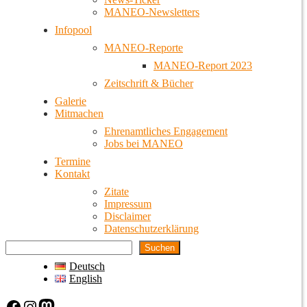
MANEO-Newsletters
Infopool
MANEO-Reporte
MANEO-Report 2023
Zeitschrift & Bücher
Galerie
Mitmachen
Ehrenamtliches Engagement
Jobs bei MANEO
Termine
Kontakt
Zitate
Impressum
Disclaimer
Datenschutzerklärung
Suchen
Deutsch
English
Facebook
Instagram
Mastodon