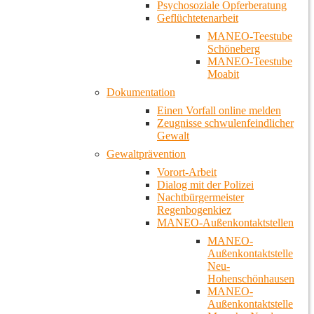
Psychosoziale Opferberatung
Geflüchtetenarbeit
MANEO-Teestube
Schöneberg
MANEO-Teestube
Moabit
Dokumentation
Einen Vorfall online melden
Zeugnisse schwulenfeindlicher
Gewalt
Gewaltprävention
Vorort-Arbeit
Dialog mit der Polizei
Nachtbürgermeister
Regenbogenkiez
MANEO-Außenkontaktstellen
MANEO-
Außenkontaktstelle
Neu-
Hohenschönhausen
MANEO-
Außenkontaktstelle