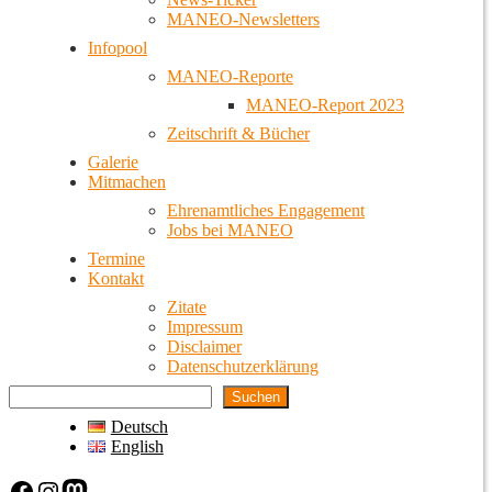
MANEO-Newsletters
Infopool
MANEO-Reporte
MANEO-Report 2023
Zeitschrift & Bücher
Galerie
Mitmachen
Ehrenamtliches Engagement
Jobs bei MANEO
Termine
Kontakt
Zitate
Impressum
Disclaimer
Datenschutzerklärung
Suchen
Deutsch
English
Facebook
Instagram
Mastodon