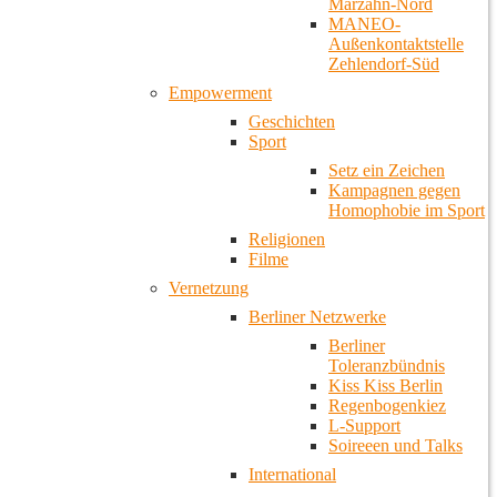
Marzahn-Nord
MANEO-
Außenkontaktstelle
Zehlendorf-Süd
Empowerment
Geschichten
Sport
Setz ein Zeichen
Kampagnen gegen
Homophobie im Sport
Religionen
Filme
Vernetzung
Berliner Netzwerke
Berliner
Toleranzbündnis
Kiss Kiss Berlin
Regenbogenkiez
L-Support
Soireeen und Talks
International