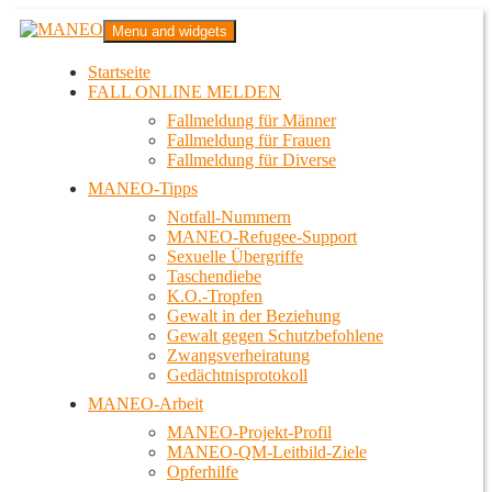
Zum
MANEO
Menu and widgets
Inhalt
Das schwule Anti-Gewalt-Projekt in Berlin
springen
Startseite
FALL ONLINE MELDEN
Fallmeldung für Männer
Fallmeldung für Frauen
Fallmeldung für Diverse
MANEO-Tipps
Notfall-Nummern
MANEO-Refugee-Support
Sexuelle Übergriffe
Taschendiebe
K.O.-Tropfen
Gewalt in der Beziehung
Gewalt gegen Schutzbefohlene
Zwangsverheiratung
Gedächtnisprotokoll
MANEO-Arbeit
MANEO-Projekt-Profil
MANEO-QM-Leitbild-Ziele
Opferhilfe