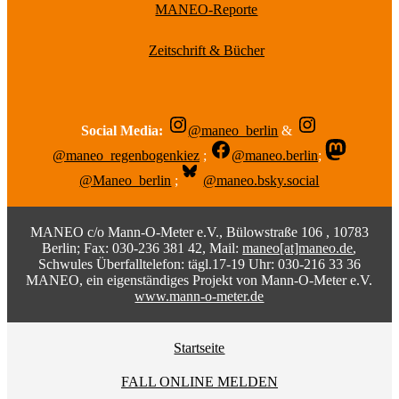
MANEO-Reporte
Zeitschrift & Bücher
Social Media:
@maneo_berlin
&
@maneo_regenbogenkiez
;
@maneo.berlin
;
@Maneo_berlin
;
@maneo.bsky.social
MANEO c/o Mann-O-Meter e.V., Bülowstraße 106 , 10783
Berlin; Fax: 030-236 381 42, Mail:
maneo[at]maneo.de
,
Schwules Überfalltelefon: tägl.17-19 Uhr: 030-216 33 36
MANEO, ein eigenständiges Projekt von Mann-O-Meter e.V.
www.mann-o-meter.de
Startseite
FALL ONLINE MELDEN