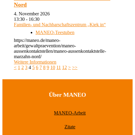
Nord
4. November 2026
13:30 - 16:30
Familien- und Nachbarschaftszentrum „Kiek in“
MANEO-Teestuben
https://maneo.de/maneo-
arbeit/gewaltpraevention/maneo-
aussenkontaktstellen/maneo-aussenkontaktstelle-
marzahn-nord/
Weitere Informationen
<
1
2
3
4
5
6
7
8
9
10
11
12
>
>>
Über MANEO
MANEO-Arbeit
Zitate