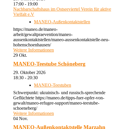
17:00 - 19:00
Nachbarschaftshaus im Ostseeviertel Verein für aktive
Vielfalt e.V
MANEO-Außenkontaktstellen
https://maneo.de/maneo-
arbeit/gewaltpraevention/maneo-
aussenkontaktstellen/maneo-aussenkontaktstelle-neu-
hohenschoenhausen/
Weitere Informationen
29
Okt.
MANEO-Teestube Schöneberg
29. Oktober 2026
18:30 - 20:30
MANEO-Teestuben
Schwerpunkt: ukrainisch- und russisch-sprechende
Geflüchtete https://maneo.de/tipps-fuer-opfer-von-
gewalt/maneo-refugee-support/maneo-teestube-
schoeneberg/
Weitere Informationen
04
Nov.
MANEO-Außenkontaktstelle Marzahn