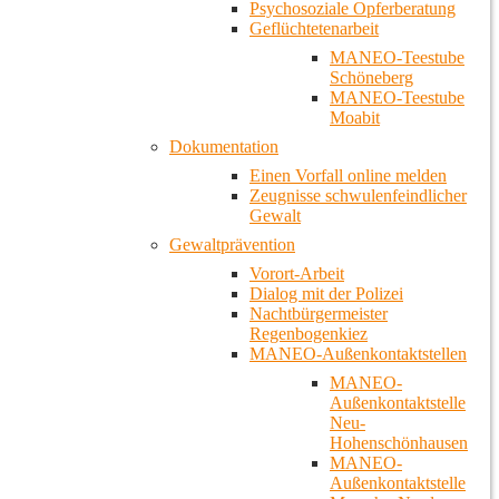
Psychosoziale Opferberatung
Geflüchtetenarbeit
MANEO-Teestube
Schöneberg
MANEO-Teestube
Moabit
Dokumentation
Einen Vorfall online melden
Zeugnisse schwulenfeindlicher
Gewalt
Gewaltprävention
Vorort-Arbeit
Dialog mit der Polizei
Nachtbürgermeister
Regenbogenkiez
MANEO-Außenkontaktstellen
MANEO-
Außenkontaktstelle
Neu-
Hohenschönhausen
MANEO-
Außenkontaktstelle