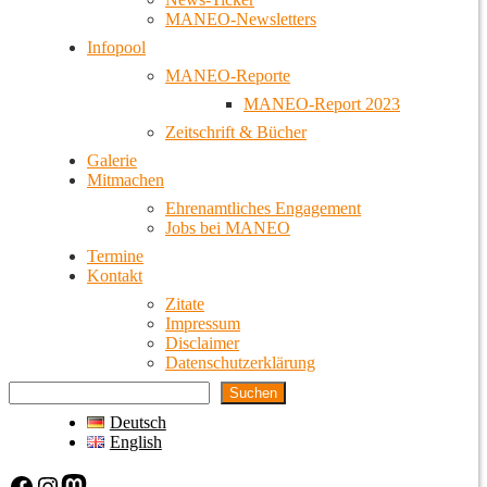
MANEO-Newsletters
Infopool
MANEO-Reporte
MANEO-Report 2023
Zeitschrift & Bücher
Galerie
Mitmachen
Ehrenamtliches Engagement
Jobs bei MANEO
Termine
Kontakt
Zitate
Impressum
Disclaimer
Datenschutzerklärung
Suchen
Deutsch
English
Facebook
Instagram
Mastodon