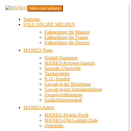
Zum
MANEO
Menu and widgets
Inhalt
Das schwule Anti-Gewalt-Projekt in Berlin
springen
Startseite
FALL ONLINE MELDEN
Fallmeldung für Männer
Fallmeldung für Frauen
Fallmeldung für Diverse
MANEO-Tipps
Notfall-Nummern
MANEO-Refugee-Support
Sexuelle Übergriffe
Taschendiebe
K.O.-Tropfen
Gewalt in der Beziehung
Gewalt gegen Schutzbefohlene
Zwangsverheiratung
Gedächtnisprotokoll
MANEO-Arbeit
MANEO-Projekt-Profil
MANEO-QM-Leitbild-Ziele
Opferhilfe