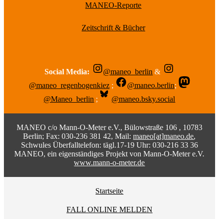
MANEO-Reporte
Zeitschrift & Bücher
Social Media:
@maneo_berlin
&
@maneo_regenbogenkiez
;
@maneo.berlin
;
@Maneo_berlin
;
@maneo.bsky.social
MANEO c/o Mann-O-Meter e.V., Bülowstraße 106 , 10783
Berlin; Fax: 030-236 381 42, Mail:
maneo[at]maneo.de
,
Schwules Überfalltelefon: tägl.17-19 Uhr: 030-216 33 36
MANEO, ein eigenständiges Projekt von Mann-O-Meter e.V.
www.mann-o-meter.de
Startseite
FALL ONLINE MELDEN