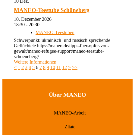
10
Dez.
MANEO-Teestube Schöneberg
10. Dezember 2026
18:30 - 20:30
MANEO-Teestuben
Schwerpunkt: ukrainisch- und russisch-sprechende
Geflüchtete https://maneo.de/tipps-fuer-opfer-von-
gewalt/maneo-refugee-support/maneo-teestube-
schoeneberg/
Weitere Informationen
<
1
2
3
4
5
6
7
8
9
10
11
12
>
>>
Über MANEO
MANEO-Arbeit
Zitate