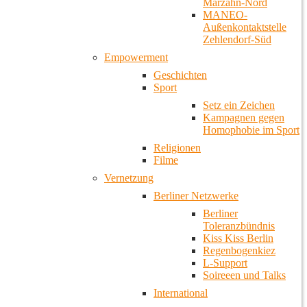
Marzahn-Nord
MANEO-
Außenkontaktstelle
Zehlendorf-Süd
Empowerment
Geschichten
Sport
Setz ein Zeichen
Kampagnen gegen
Homophobie im Sport
Religionen
Filme
Vernetzung
Berliner Netzwerke
Berliner
Toleranzbündnis
Kiss Kiss Berlin
Regenbogenkiez
L-Support
Soireeen und Talks
International