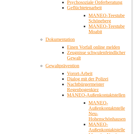
Psychosoziale Opferberatung
Geflüchtetenarbeit
MANEO-Teestube
Schöneberg
MANEO-Teestube
Moabit
Dokumentation
Einen Vorfall online melden
Zeugnisse schwulenfeindlicher
Gewalt
Gewaltprävention
Vorort-Arbeit
Dialog mit der Polizei
Nachtbürgermeister
Regenbogenkiez
MANEO-Außenkontaktstellen
MANEO-
Außenkontaktstelle
Neu-
Hohenschönhausen
MANEO-
Außenkontaktstelle