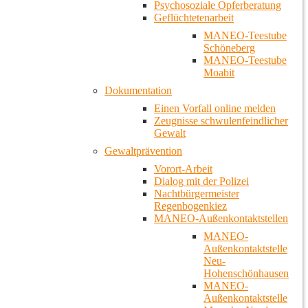
Psychosoziale Opferberatung
Geflüchtetenarbeit
MANEO-Teestube
Schöneberg
MANEO-Teestube
Moabit
Dokumentation
Einen Vorfall online melden
Zeugnisse schwulenfeindlicher
Gewalt
Gewaltprävention
Vorort-Arbeit
Dialog mit der Polizei
Nachtbürgermeister
Regenbogenkiez
MANEO-Außenkontaktstellen
MANEO-
Außenkontaktstelle
Neu-
Hohenschönhausen
MANEO-
Außenkontaktstelle