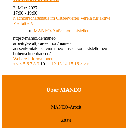
3. März 2027
17:00 - 19:00
Nachbarschaftshaus im Ostseeviertel Verein für aktive
Vielfalt e.V
MANEO-Außenkontaktstellen
https://maneo.de/maneo-
arbeit/gewaltpraevention/maneo-
aussenkontaktstellen/maneo-aussenkontaktstelle-neu-
hohenschoenhausen/
Weitere Informationen
<<
<
5
6
7
8
9
10
11
12
13
14
15
16
>
>>
Über MANEO
MANEO-Arbeit
Zitate