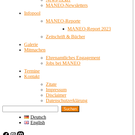
MANEO-Newsletters
Infopool
MANEO-Reporte
MANEO-Report 2023
Zeitschrift & Bücher
Galerie
Mitmachen
Ehrenamtliches Engagement
Jobs bei MANEO
Termine
Kontakt
Zitate
Impressum
Disclaimer
Datenschutzerklärung
Suchen
Deutsch
English
Facebook
Instagram
Mastodon