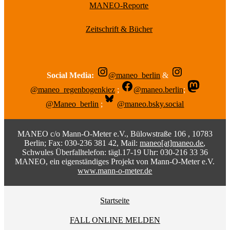
MANEO-Reporte
Zeitschrift & Bücher
Social Media:
@maneo_berlin
&
@maneo_regenbogenkiez
;
@maneo.berlin
;
@Maneo_berlin
;
@maneo.bsky.social
MANEO c/o Mann-O-Meter e.V., Bülowstraße 106 , 10783
Berlin; Fax: 030-236 381 42, Mail:
maneo[at]maneo.de
,
Schwules Überfalltelefon: tägl.17-19 Uhr: 030-216 33 36
MANEO, ein eigenständiges Projekt von Mann-O-Meter e.V.
www.mann-o-meter.de
Startseite
FALL ONLINE MELDEN