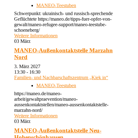
MANEO-Teestuben
Schwerpunkt: ukrainisch- und russisch-sprechende
Geflüchtete https://maneo.de/tipps-fuer-opfer-von-
gewalt/maneo-refugee-support/maneo-teestube-
schoeneberg/
Weitere Informationen
03
März
MANEO-Außenkontaktstelle Marzahn
Nord
3. März 2027
13:30 - 16:30
Familien- und Nachbarschaftszentrum „Kiek in“
MANEO-Teestuben
https://maneo.de/maneo-
arbeit/gewaltpraevention/maneo-
aussenkontaktstellen/maneo-aussenkontaktstelle-
marzahn-nord/
Weitere Informationen
03
März
MANEO-Außenkontaktstelle Neu-
Hohenschönhausen