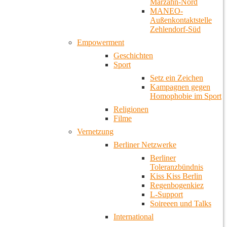
Marzahn-Nord
MANEO-
Außenkontaktstelle
Zehlendorf-Süd
Empowerment
Geschichten
Sport
Setz ein Zeichen
Kampagnen gegen
Homophobie im Sport
Religionen
Filme
Vernetzung
Berliner Netzwerke
Berliner
Toleranzbündnis
Kiss Kiss Berlin
Regenbogenkiez
L-Support
Soireeen und Talks
International