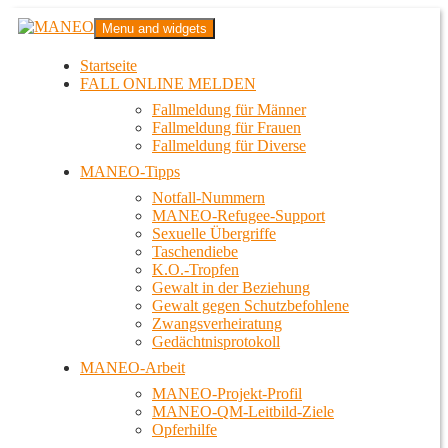
Zum
MANEO
Menu and widgets
Inhalt
Das schwule Anti-Gewalt-Projekt in Berlin
springen
Startseite
FALL ONLINE MELDEN
Fallmeldung für Männer
Fallmeldung für Frauen
Fallmeldung für Diverse
MANEO-Tipps
Notfall-Nummern
MANEO-Refugee-Support
Sexuelle Übergriffe
Taschendiebe
K.O.-Tropfen
Gewalt in der Beziehung
Gewalt gegen Schutzbefohlene
Zwangsverheiratung
Gedächtnisprotokoll
MANEO-Arbeit
MANEO-Projekt-Profil
MANEO-QM-Leitbild-Ziele
Opferhilfe