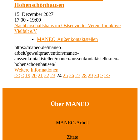
Hohenschönhausen
15. Dezember 2027
17:00 - 19:00
Nachbarschaftshaus im Ostseeviertel Verein für aktive
Vielfalt e.V
MANEO-Außenkontaktstellen
https://maneo.de/maneo-
arbeit/gewaltpraevention/maneo-
aussenkontaktstellen/maneo-aussenkontaktstelle-neu-
hohenschoenhausen/
Weitere Informationen
<<
<
19
20
21
22
23
24
25
26
27
28
29
30
>
>>
Über MANEO
MANEO-Arbeit
Zitate