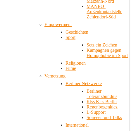
Marzahn-Nord
MANEO-
Außenkontaktstelle
Zehlendorf-Süd
Empowerment
Geschichten
Sport
Setz ein Zeichen
Kampagnen gegen
Homophobie im Sport
Religionen
Filme
Vernetzung
Berliner Netzwerke
Berliner
Toleranzbündnis
Kiss Kiss Berlin
Regenbogenkiez
L-Support
Soireeen und Talks
International