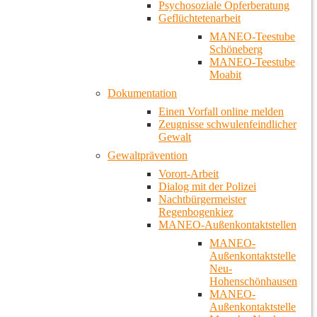
Psychosoziale Opferberatung
Geflüchtetenarbeit
MANEO-Teestube
Schöneberg
MANEO-Teestube
Moabit
Dokumentation
Einen Vorfall online melden
Zeugnisse schwulenfeindlicher
Gewalt
Gewaltprävention
Vorort-Arbeit
Dialog mit der Polizei
Nachtbürgermeister
Regenbogenkiez
MANEO-Außenkontaktstellen
MANEO-
Außenkontaktstelle
Neu-
Hohenschönhausen
MANEO-
Außenkontaktstelle