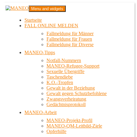
Zum
MANEO
Menu and widgets
Inhalt
Das schwule Anti-Gewalt-Projekt in Berlin
springen
Startseite
FALL ONLINE MELDEN
Fallmeldung für Männer
Fallmeldung für Frauen
Fallmeldung für Diverse
MANEO-Tipps
Notfall-Nummern
MANEO-Refugee-Support
Sexuelle Übergriffe
Taschendiebe
K.O.-Tropfen
Gewalt in der Beziehung
Gewalt gegen Schutzbefohlene
Zwangsverheiratung
Gedächtnisprotokoll
MANEO-Arbeit
MANEO-Projekt-Profil
MANEO-QM-Leitbild-Ziele
Opferhilfe