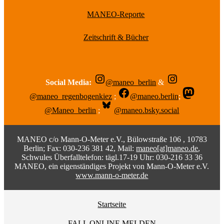
MANEO-Reporte
Zeitschrift & Bücher
Social Media:
@maneo_berlin
&
@maneo_regenbogenkiez
;
@maneo.berlin
;
@Maneo_berlin
;
@maneo.bsky.social
MANEO c/o Mann-O-Meter e.V., Bülowstraße 106 , 10783
Berlin; Fax: 030-236 381 42, Mail:
maneo[at]maneo.de
,
Schwules Überfalltelefon: tägl.17-19 Uhr: 030-216 33 36
MANEO, ein eigenständiges Projekt von Mann-O-Meter e.V.
www.mann-o-meter.de
Startseite
FALL ONLINE MELDEN