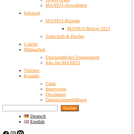
MANEO-Newsletters
Infopool
MANEO-Reporte
MANEO-Report 2023
Zeitschrift & Bücher
Galerie
Mitmachen
Ehrenamtliches Engagement
Jobs bei MANEO
Termine
Kontakt
Zitate
Impressum
Disclaimer
Datenschutzerklärung
Suchen
Deutsch
English
Facebook
Instagram
Mastodon