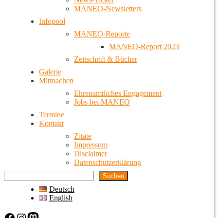
MANEO-Newsletters
Infopool
MANEO-Reporte
MANEO-Report 2023
Zeitschrift & Bücher
Galerie
Mitmachen
Ehrenamtliches Engagement
Jobs bei MANEO
Termine
Kontakt
Zitate
Impressum
Disclaimer
Datenschutzerklärung
Suchen
Deutsch
English
Facebook
Instagram
Mastodon