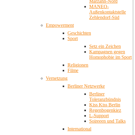
Marzahn-Nord
MANEO-
Außenkontaktstelle
Zehlendorf-Süd
Empowerment
Geschichten
Sport
Setz ein Zeichen
Kampagnen gegen
Homophobie im Sport
Religionen
Filme
Vernetzung
Berliner Netzwerke
Berliner
Toleranzbündnis
Kiss Kiss Berlin
Regenbogenkiez
L-Support
Soireeen und Talks
International