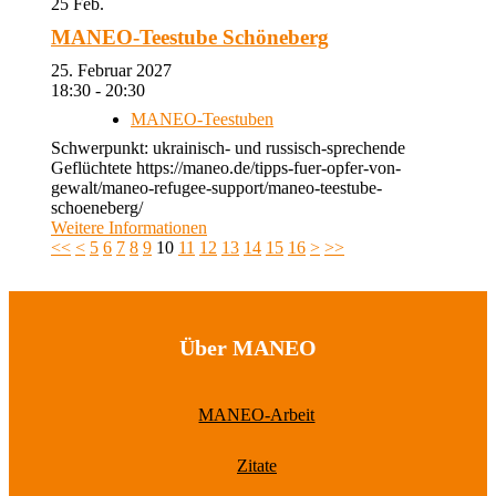
25
Feb.
MANEO-Teestube Schöneberg
25. Februar 2027
18:30 - 20:30
MANEO-Teestuben
Schwerpunkt: ukrainisch- und russisch-sprechende
Geflüchtete https://maneo.de/tipps-fuer-opfer-von-
gewalt/maneo-refugee-support/maneo-teestube-
schoeneberg/
Weitere Informationen
<<
<
5
6
7
8
9
10
11
12
13
14
15
16
>
>>
Über MANEO
MANEO-Arbeit
Zitate