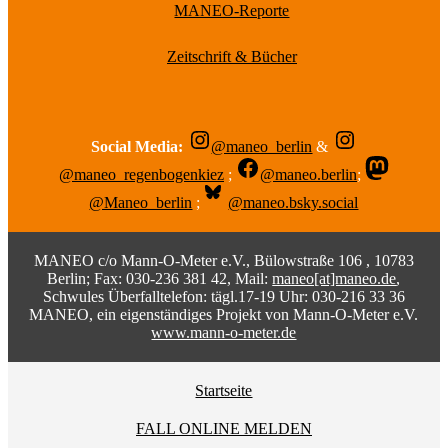
MANEO-Reporte
Zeitschrift & Bücher
Social Media:
@maneo_berlin
&
@maneo_regenbogenkiez
;
@maneo.berlin
;
@Maneo_berlin
;
@maneo.bsky.social
MANEO c/o Mann-O-Meter e.V., Bülowstraße 106 , 10783
Berlin; Fax: 030-236 381 42, Mail:
maneo[at]maneo.de
,
Schwules Überfalltelefon: tägl.17-19 Uhr: 030-216 33 36
MANEO, ein eigenständiges Projekt von Mann-O-Meter e.V.
www.mann-o-meter.de
Startseite
FALL ONLINE MELDEN