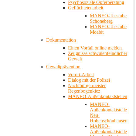
Psychosoziale Opferberatung
Geflüchtetenarbeit
MANEO-Teestube
Schöneberg
MANEO-Teestube
Moabit
Dokumentation
Einen Vorfall online melden
Zeugnisse schwulenfeindlicher
Gewalt
Gewaltprävention
Vorort-Arbeit
Dialog mit der Polizei
Nachtbürgermeister
Regenbogenkiez
MANEO-Außenkontaktstellen
MANEO-
Außenkontaktstelle
Neu-
Hohenschönhausen
MANEO-
Außenkontaktstelle