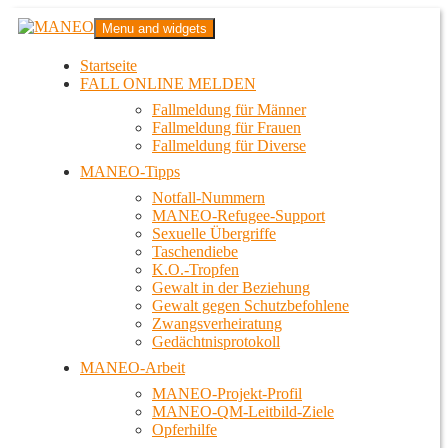
Zum
MANEO
Menu and widgets
Inhalt
Das schwule Anti-Gewalt-Projekt in Berlin
springen
Startseite
FALL ONLINE MELDEN
Fallmeldung für Männer
Fallmeldung für Frauen
Fallmeldung für Diverse
MANEO-Tipps
Notfall-Nummern
MANEO-Refugee-Support
Sexuelle Übergriffe
Taschendiebe
K.O.-Tropfen
Gewalt in der Beziehung
Gewalt gegen Schutzbefohlene
Zwangsverheiratung
Gedächtnisprotokoll
MANEO-Arbeit
MANEO-Projekt-Profil
MANEO-QM-Leitbild-Ziele
Opferhilfe