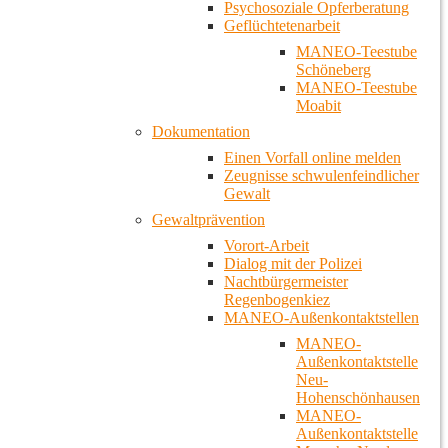
Psychosoziale Opferberatung
Geflüchtetenarbeit
MANEO-Teestube
Schöneberg
MANEO-Teestube
Moabit
Dokumentation
Einen Vorfall online melden
Zeugnisse schwulenfeindlicher
Gewalt
Gewaltprävention
Vorort-Arbeit
Dialog mit der Polizei
Nachtbürgermeister
Regenbogenkiez
MANEO-Außenkontaktstellen
MANEO-
Außenkontaktstelle
Neu-
Hohenschönhausen
MANEO-
Außenkontaktstelle