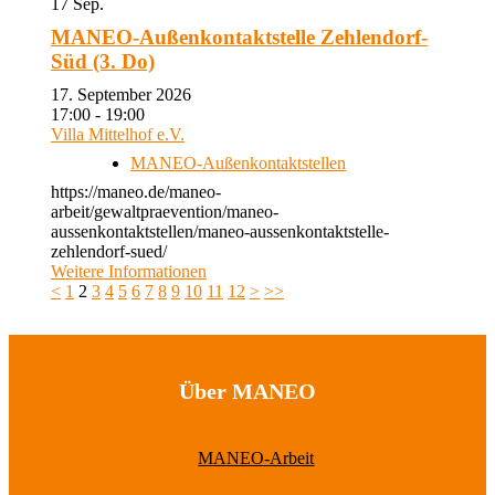
17
Sep.
MANEO-Außenkontaktstelle Zehlendorf-
Süd (3. Do)
17. September 2026
17:00 - 19:00
Villa Mittelhof e.V.
MANEO-Außenkontaktstellen
https://maneo.de/maneo-
arbeit/gewaltpraevention/maneo-
aussenkontaktstellen/maneo-aussenkontaktstelle-
zehlendorf-sued/
Weitere Informationen
<
1
2
3
4
5
6
7
8
9
10
11
12
>
>>
Über MANEO
MANEO-Arbeit