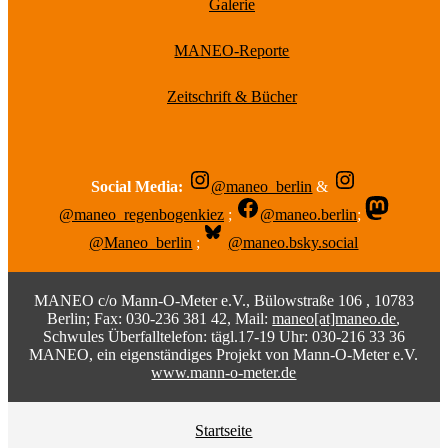
Galerie
MANEO-Reporte
Zeitschrift & Bücher
Social Media:
@maneo_berlin
&
@maneo_regenbogenkiez
;
@maneo.berlin
;
@Maneo_berlin
;
@maneo.bsky.social
MANEO c/o Mann-O-Meter e.V., Bülowstraße 106 , 10783
Berlin; Fax: 030-236 381 42, Mail:
maneo[at]maneo.de
,
Schwules Überfalltelefon: tägl.17-19 Uhr: 030-216 33 36
MANEO, ein eigenständiges Projekt von Mann-O-Meter e.V.
www.mann-o-meter.de
Startseite