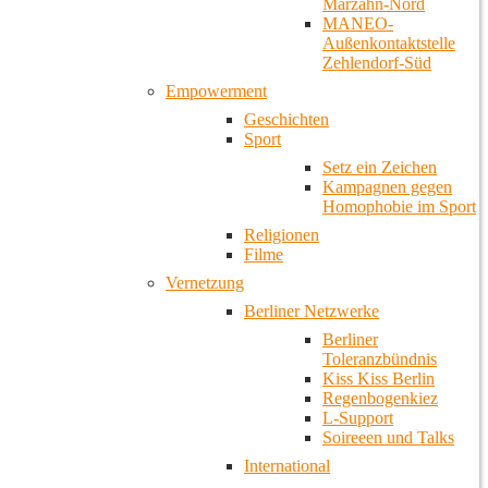
Marzahn-Nord
MANEO-
Außenkontaktstelle
Zehlendorf-Süd
Empowerment
Geschichten
Sport
Setz ein Zeichen
Kampagnen gegen
Homophobie im Sport
Religionen
Filme
Vernetzung
Berliner Netzwerke
Berliner
Toleranzbündnis
Kiss Kiss Berlin
Regenbogenkiez
L-Support
Soireeen und Talks
International