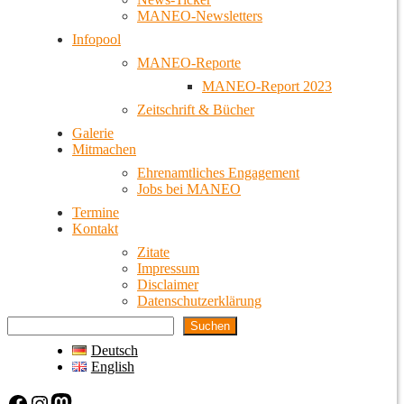
MANEO-Newsletters
Infopool
MANEO-Reporte
MANEO-Report 2023
Zeitschrift & Bücher
Galerie
Mitmachen
Ehrenamtliches Engagement
Jobs bei MANEO
Termine
Kontakt
Zitate
Impressum
Disclaimer
Datenschutzerklärung
Suchen
Deutsch
English
Facebook
Instagram
Mastodon