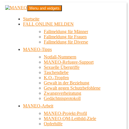
Zum
MANEO
Menu and widgets
Inhalt
Das schwule Anti-Gewalt-Projekt in Berlin
springen
Startseite
FALL ONLINE MELDEN
Fallmeldung für Männer
Fallmeldung für Frauen
Fallmeldung für Diverse
MANEO-Tipps
Notfall-Nummern
MANEO-Refugee-Support
Sexuelle Übergriffe
Taschendiebe
K.O.-Tropfen
Gewalt in der Beziehung
Gewalt gegen Schutzbefohlene
Zwangsverheiratung
Gedächtnisprotokoll
MANEO-Arbeit
MANEO-Projekt-Profil
MANEO-QM-Leitbild-Ziele
Opferhilfe