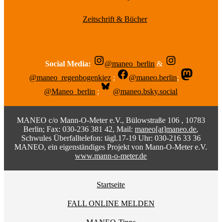
Zeitschrift & Bücher
Social Media:
@maneo_berlin
&
@maneo_regenbogenkiez
;
@maneo.berlin
;
@Maneo_berlin
;
@maneo.bsky.social
MANEO c/o Mann-O-Meter e.V., Bülowstraße 106 , 10783
Berlin; Fax: 030-236 381 42, Mail:
maneo[at]maneo.de
,
Schwules Überfalltelefon: tägl.17-19 Uhr: 030-216 33 36
MANEO, ein eigenständiges Projekt von Mann-O-Meter e.V.
www.mann-o-meter.de
Startseite
FALL ONLINE MELDEN