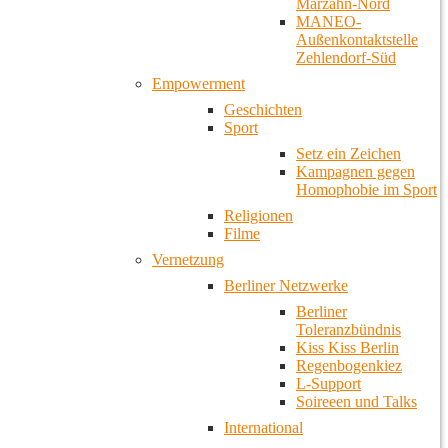
Marzahn-Nord
MANEO-
Außenkontaktstelle
Zehlendorf-Süd
Empowerment
Geschichten
Sport
Setz ein Zeichen
Kampagnen gegen
Homophobie im Sport
Religionen
Filme
Vernetzung
Berliner Netzwerke
Berliner
Toleranzbündnis
Kiss Kiss Berlin
Regenbogenkiez
L-Support
Soireeen und Talks
International