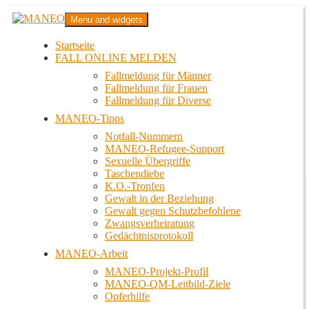
Zum
MANEO
Menu and widgets
Inhalt
Das schwule Anti-Gewalt-Projekt in Berlin
springen
Startseite
FALL ONLINE MELDEN
Fallmeldung für Männer
Fallmeldung für Frauen
Fallmeldung für Diverse
MANEO-Tipps
Notfall-Nummern
MANEO-Refugee-Support
Sexuelle Übergriffe
Taschendiebe
K.O.-Tropfen
Gewalt in der Beziehung
Gewalt gegen Schutzbefohlene
Zwangsverheiratung
Gedächtnisprotokoll
MANEO-Arbeit
MANEO-Projekt-Profil
MANEO-QM-Leitbild-Ziele
Opferhilfe