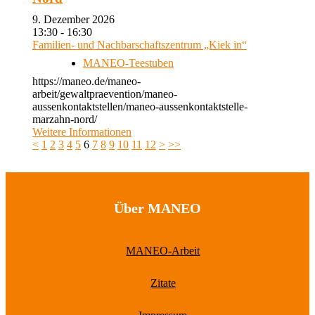
9. Dezember 2026
13:30 - 16:30
Familien- und Nachbarschaftszentrum „Kiek in“
MANEO-Teestuben
https://maneo.de/maneo-
arbeit/gewaltpraevention/maneo-
aussenkontaktstellen/maneo-aussenkontaktstelle-
marzahn-nord/
Weitere Informationen
<
1
2
3
4
5
6
7
8
9
10
11
12
>
>>
Über MANEO
MANEO-Arbeit
Zitate