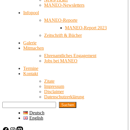
MANEO-Newsletters
Infopool
MANEO-Reporte
MANEO-Report 2023
Zeitschrift & Bücher
Galerie
Mitmachen
Ehrenamtliches Engagement
Jobs bei MANEO
Termine
Kontakt
Zitate
Impressum
Disclaimer
Datenschutzerklärung
Suchen
Deutsch
English
Facebook
Instagram
Mastodon