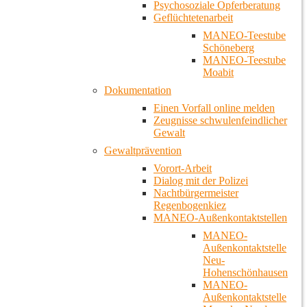
Psychosoziale Opferberatung
Geflüchtetenarbeit
MANEO-Teestube
Schöneberg
MANEO-Teestube
Moabit
Dokumentation
Einen Vorfall online melden
Zeugnisse schwulenfeindlicher
Gewalt
Gewaltprävention
Vorort-Arbeit
Dialog mit der Polizei
Nachtbürgermeister
Regenbogenkiez
MANEO-Außenkontaktstellen
MANEO-
Außenkontaktstelle
Neu-
Hohenschönhausen
MANEO-
Außenkontaktstelle