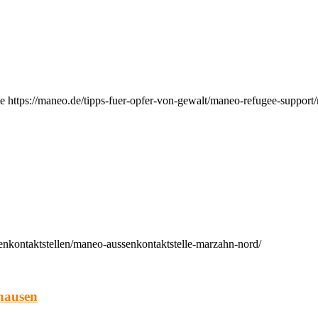
e https://maneo.de/tipps-fuer-opfer-von-gewalt/maneo-refugee-support
enkontaktstellen/maneo-aussenkontaktstelle-marzahn-nord/
hausen