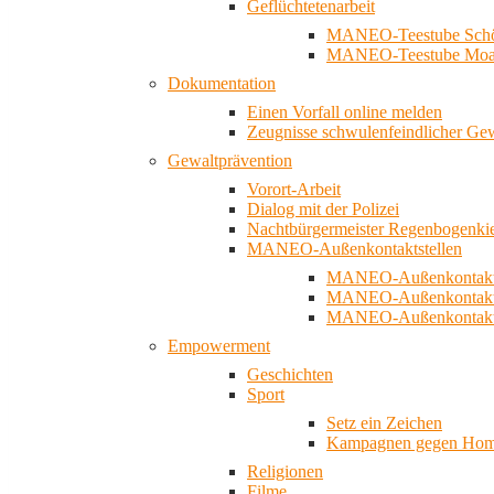
Geflüchtetenarbeit
MANEO-Teestube Schö
MANEO-Teestube Moa
Dokumentation
Einen Vorfall online melden
Zeugnisse schwulenfeindlicher Ge
Gewaltprävention
Vorort-Arbeit
Dialog mit der Polizei
Nachtbürgermeister Regenbogenki
MANEO-Außenkontaktstellen
MANEO-Außenkontakts
MANEO-Außenkontakts
MANEO-Außenkontaktst
Empowerment
Geschichten
Sport
Setz ein Zeichen
Kampagnen gegen Homo
Religionen
Filme