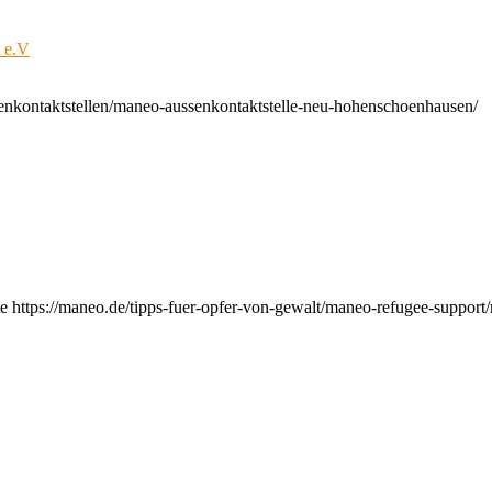
t e.V
enkontaktstellen/maneo-aussenkontaktstelle-neu-hohenschoenhausen/
e https://maneo.de/tipps-fuer-opfer-von-gewalt/maneo-refugee-support