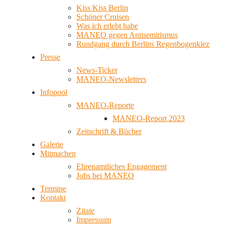
Kiss Kiss Berlin
Schöner Cruisen
Was ich erlebt habe
MANEO gegen Antisemitismus
Rundgang durch Berlins Regenbogenkiez
Presse
News-Ticker
MANEO-Newsletters
Infopool
MANEO-Reporte
MANEO-Report 2023
Zeitschrift & Bücher
Galerie
Mitmachen
Ehrenamtliches Engagement
Jobs bei MANEO
Termine
Kontakt
Zitate
Impressum