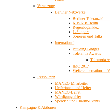
Vernetzung
Berliner Netzwerke
Berliner Toleranzbündn
Kiss Kiss Berlin
Regenbogenkiez
L-Support
Soireeen und Talks
International
Building Bridges
Tolerantia Awards
Tolerantia 
IMC 2017
Weitere internationale 
Ressourcen
MANEO-Mitarbeiter
Helferinnen und Helfer
MANEO-Beirat
Würdigungsfeier
Spenden und Charity-Events
Kampagne & Aktionen