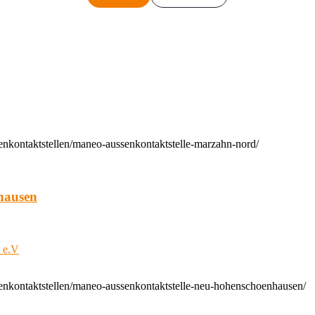
enkontaktstellen/maneo-aussenkontaktstelle-marzahn-nord/
hausen
t e.V
enkontaktstellen/maneo-aussenkontaktstelle-neu-hohenschoenhausen/