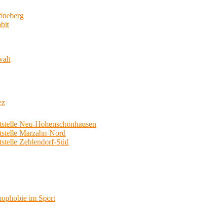
neberg
bit
walt
ez
telle Neu-Hohenschönhausen
telle Marzahn-Nord
elle Zehlendorf-Süd
phobie im Sport