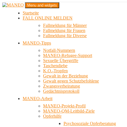
Zum
Menu and widgets
Inhalt
Startseite
springen
Das schwule Anti-Gewalt-Projekt in Berlin
FALL ONLINE MELDEN
MANEO
Fallmeldung für Männer
Fallmeldung für Frauen
Fallmeldung für Diverse
MANEO-Tipps
Notfall-Nummern
MANEO-Refugee-Support
Sexuelle Übergriffe
Taschendiebe
K.O.-Tropfen
Gewalt in der Beziehung
Gewalt gegen Schutzbefohlene
Zwangsverheiratung
Gedächtnisprotokoll
MANEO-Arbeit
MANEO-Projekt-Profil
MANEO-QM-Leitbild-Ziele
Opferhilfe
Psychosoziale Opferberatung