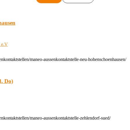
hausen
t e.V
enkontaktstellen/maneo-aussenkontaktstelle-neu-hohenschoenhausen/
. Do)
nkontaktstellen/maneo-aussenkontaktstelle-zehlendorf-sued/