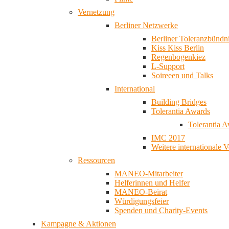
Vernetzung
Berliner Netzwerke
Berliner Toleranzbündn
Kiss Kiss Berlin
Regenbogenkiez
L-Support
Soireeen und Talks
International
Building Bridges
Tolerantia Awards
Tolerantia 
IMC 2017
Weitere internationale 
Ressourcen
MANEO-Mitarbeiter
Helferinnen und Helfer
MANEO-Beirat
Würdigungsfeier
Spenden und Charity-Events
Kampagne & Aktionen