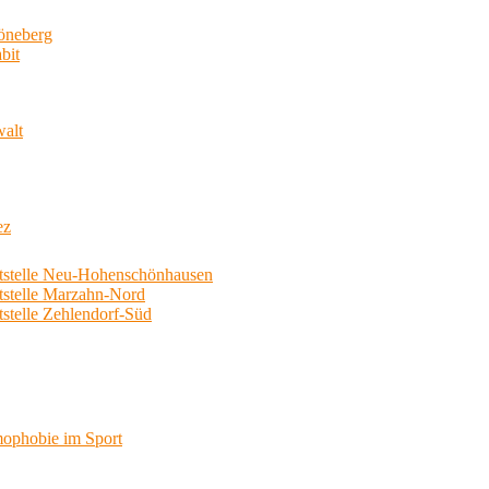
neberg
bit
walt
ez
telle Neu-Hohenschönhausen
telle Marzahn-Nord
elle Zehlendorf-Süd
phobie im Sport