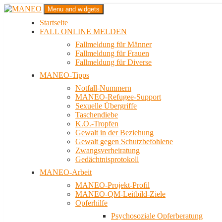
Zum
Menu and widgets
Inhalt
Startseite
springen
Das schwule Anti-Gewalt-Projekt in Berlin
FALL ONLINE MELDEN
MANEO
Fallmeldung für Männer
Fallmeldung für Frauen
Fallmeldung für Diverse
MANEO-Tipps
Notfall-Nummern
MANEO-Refugee-Support
Sexuelle Übergriffe
Taschendiebe
K.O.-Tropfen
Gewalt in der Beziehung
Gewalt gegen Schutzbefohlene
Zwangsverheiratung
Gedächtnisprotokoll
MANEO-Arbeit
MANEO-Projekt-Profil
MANEO-QM-Leitbild-Ziele
Opferhilfe
Psychosoziale Opferberatung