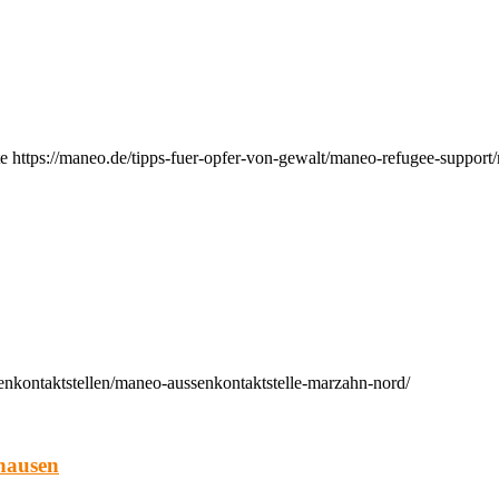
e https://maneo.de/tipps-fuer-opfer-von-gewalt/maneo-refugee-support
enkontaktstellen/maneo-aussenkontaktstelle-marzahn-nord/
hausen