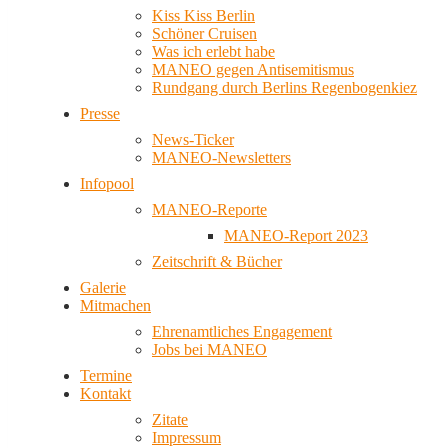
Kiss Kiss Berlin
Schöner Cruisen
Was ich erlebt habe
MANEO gegen Antisemitismus
Rundgang durch Berlins Regenbogenkiez
Presse
News-Ticker
MANEO-Newsletters
Infopool
MANEO-Reporte
MANEO-Report 2023
Zeitschrift & Bücher
Galerie
Mitmachen
Ehrenamtliches Engagement
Jobs bei MANEO
Termine
Kontakt
Zitate
Impressum