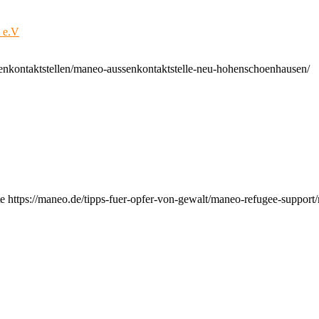
t e.V
enkontaktstellen/maneo-aussenkontaktstelle-neu-hohenschoenhausen/
e https://maneo.de/tipps-fuer-opfer-von-gewalt/maneo-refugee-support