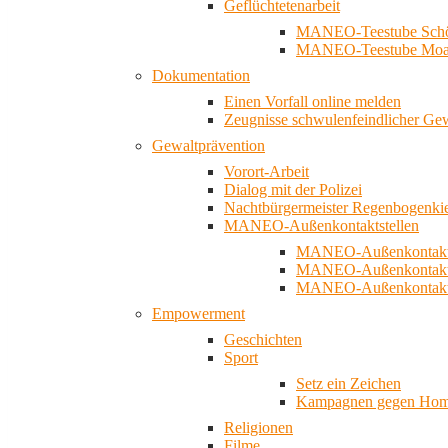
Geflüchtetenarbeit
MANEO-Teestube Schö
MANEO-Teestube Moa
Dokumentation
Einen Vorfall online melden
Zeugnisse schwulenfeindlicher Ge
Gewaltprävention
Vorort-Arbeit
Dialog mit der Polizei
Nachtbürgermeister Regenbogenki
MANEO-Außenkontaktstellen
MANEO-Außenkontakts
MANEO-Außenkontakts
MANEO-Außenkontaktst
Empowerment
Geschichten
Sport
Setz ein Zeichen
Kampagnen gegen Homo
Religionen
Filme