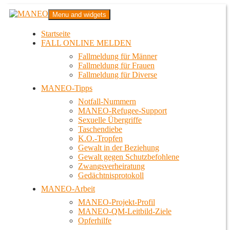
Zum
MANEO
Menu and widgets
Inhalt
Das schwule Anti-Gewalt-Projekt in Berlin
springen
Startseite
FALL ONLINE MELDEN
Fallmeldung für Männer
Fallmeldung für Frauen
Fallmeldung für Diverse
MANEO-Tipps
Notfall-Nummern
MANEO-Refugee-Support
Sexuelle Übergriffe
Taschendiebe
K.O.-Tropfen
Gewalt in der Beziehung
Gewalt gegen Schutzbefohlene
Zwangsverheiratung
Gedächtnisprotokoll
MANEO-Arbeit
MANEO-Projekt-Profil
MANEO-QM-Leitbild-Ziele
Opferhilfe