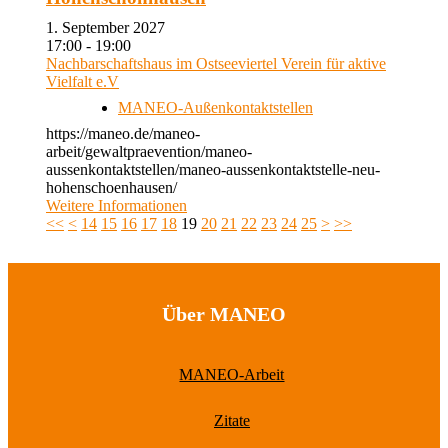
1. September 2027
17:00 - 19:00
Nachbarschaftshaus im Ostseeviertel Verein für aktive
Vielfalt e.V
MANEO-Außenkontaktstellen
https://maneo.de/maneo-
arbeit/gewaltpraevention/maneo-
aussenkontaktstellen/maneo-aussenkontaktstelle-neu-
hohenschoenhausen/
Weitere Informationen
<<
<
14
15
16
17
18
19
20
21
22
23
24
25
>
>>
Über MANEO
MANEO-Arbeit
Zitate