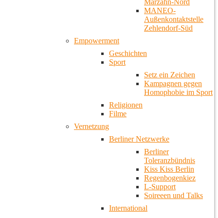
Marzahn-Nord
MANEO-
Außenkontaktstelle
Zehlendorf-Süd
Empowerment
Geschichten
Sport
Setz ein Zeichen
Kampagnen gegen
Homophobie im Sport
Religionen
Filme
Vernetzung
Berliner Netzwerke
Berliner
Toleranzbündnis
Kiss Kiss Berlin
Regenbogenkiez
L-Support
Soireeen und Talks
International