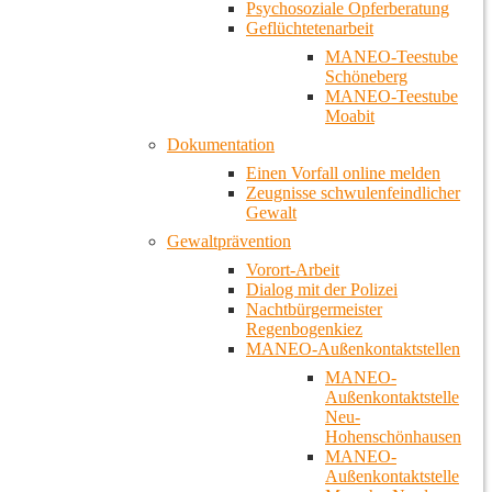
Psychosoziale Opferberatung
Geflüchtetenarbeit
MANEO-Teestube
Schöneberg
MANEO-Teestube
Moabit
Dokumentation
Einen Vorfall online melden
Zeugnisse schwulenfeindlicher
Gewalt
Gewaltprävention
Vorort-Arbeit
Dialog mit der Polizei
Nachtbürgermeister
Regenbogenkiez
MANEO-Außenkontaktstellen
MANEO-
Außenkontaktstelle
Neu-
Hohenschönhausen
MANEO-
Außenkontaktstelle