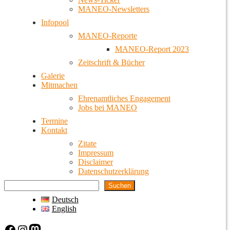
MANEO-Newsletters
Infopool
MANEO-Reporte
MANEO-Report 2023
Zeitschrift & Bücher
Galerie
Mitmachen
Ehrenamtliches Engagement
Jobs bei MANEO
Termine
Kontakt
Zitate
Impressum
Disclaimer
Datenschutzerklärung
Suchen
Deutsch
English
Facebook
Instagram
Mastodon