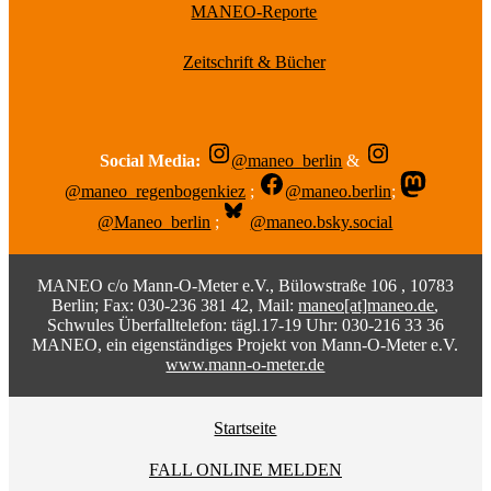
MANEO-Reporte
Zeitschrift & Bücher
Social Media:
@maneo_berlin
&
@maneo_regenbogenkiez
;
@maneo.berlin
;
@Maneo_berlin
;
@maneo.bsky.social
MANEO c/o Mann-O-Meter e.V., Bülowstraße 106 , 10783
Berlin; Fax: 030-236 381 42, Mail:
maneo[at]maneo.de
,
Schwules Überfalltelefon: tägl.17-19 Uhr: 030-216 33 36
MANEO, ein eigenständiges Projekt von Mann-O-Meter e.V.
www.mann-o-meter.de
Startseite
FALL ONLINE MELDEN