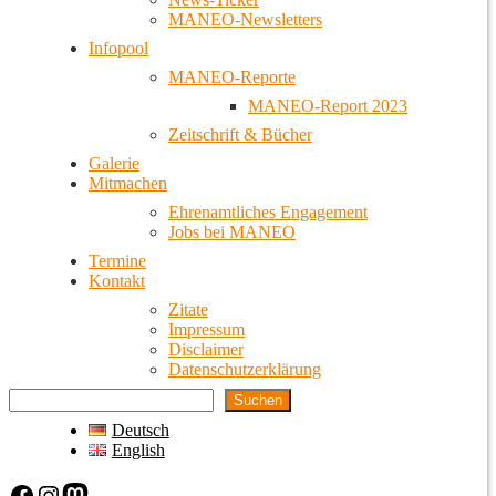
MANEO-Newsletters
Infopool
MANEO-Reporte
MANEO-Report 2023
Zeitschrift & Bücher
Galerie
Mitmachen
Ehrenamtliches Engagement
Jobs bei MANEO
Termine
Kontakt
Zitate
Impressum
Disclaimer
Datenschutzerklärung
Suchen
Deutsch
English
Facebook
Instagram
Mastodon