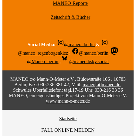
MANEO-Reporte
Zeitschrift & Bücher
Social Media:
@maneo_berlin
&
@maneo_regenbogenkiez
;
@maneo.berlin
;
@Maneo_berlin
;
@maneo.bsky.social
MANEO c/o Mann-O-Meter e.V., Bülowstraße 106 , 10783
Berlin; Fax: 030-236 381 42, Mail:
maneo[at]maneo.de
,
Schwules Überfalltelefon: tägl.17-19 Uhr: 030-216 33 36
MANEO, ein eigenständiges Projekt von Mann-O-Meter e.V.
www.mann-o-meter.de
Startseite
FALL ONLINE MELDEN