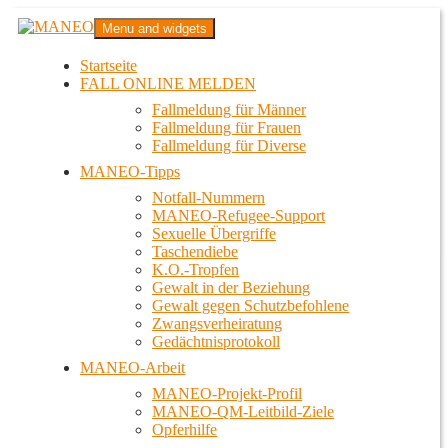
Zum
MANEO
Menu and widgets
Inhalt
Das schwule Anti-Gewalt-Projekt in Berlin
springen
Startseite
FALL ONLINE MELDEN
Fallmeldung für Männer
Fallmeldung für Frauen
Fallmeldung für Diverse
MANEO-Tipps
Notfall-Nummern
MANEO-Refugee-Support
Sexuelle Übergriffe
Taschendiebe
K.O.-Tropfen
Gewalt in der Beziehung
Gewalt gegen Schutzbefohlene
Zwangsverheiratung
Gedächtnisprotokoll
MANEO-Arbeit
MANEO-Projekt-Profil
MANEO-QM-Leitbild-Ziele
Opferhilfe