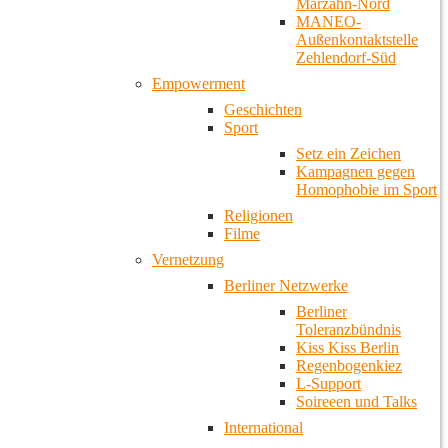
Marzahn-Nord
MANEO-
Außenkontaktstelle
Zehlendorf-Süd
Empowerment
Geschichten
Sport
Setz ein Zeichen
Kampagnen gegen
Homophobie im Sport
Religionen
Filme
Vernetzung
Berliner Netzwerke
Berliner
Toleranzbündnis
Kiss Kiss Berlin
Regenbogenkiez
L-Support
Soireeen und Talks
International