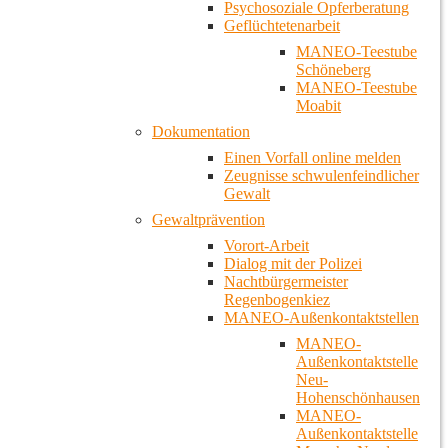
Psychosoziale Opferberatung
Geflüchtetenarbeit
MANEO-Teestube
Schöneberg
MANEO-Teestube
Moabit
Dokumentation
Einen Vorfall online melden
Zeugnisse schwulenfeindlicher
Gewalt
Gewaltprävention
Vorort-Arbeit
Dialog mit der Polizei
Nachtbürgermeister
Regenbogenkiez
MANEO-Außenkontaktstellen
MANEO-
Außenkontaktstelle
Neu-
Hohenschönhausen
MANEO-
Außenkontaktstelle