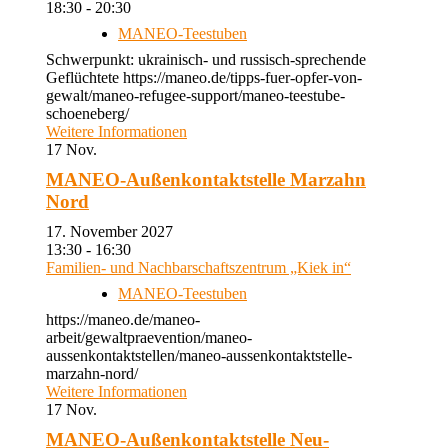
18:30 - 20:30
MANEO-Teestuben
Schwerpunkt: ukrainisch- und russisch-sprechende
Geflüchtete https://maneo.de/tipps-fuer-opfer-von-
gewalt/maneo-refugee-support/maneo-teestube-
schoeneberg/
Weitere Informationen
17
Nov.
MANEO-Außenkontaktstelle Marzahn
Nord
17. November 2027
13:30 - 16:30
Familien- und Nachbarschaftszentrum „Kiek in“
MANEO-Teestuben
https://maneo.de/maneo-
arbeit/gewaltpraevention/maneo-
aussenkontaktstellen/maneo-aussenkontaktstelle-
marzahn-nord/
Weitere Informationen
17
Nov.
MANEO-Außenkontaktstelle Neu-