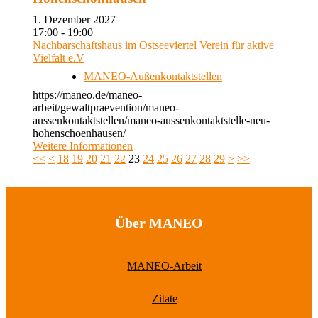
1. Dezember 2027
17:00 - 19:00
Nachbarschaftshaus im Ostseeviertel Verein für aktive
Vielfalt e.V
MANEO-Außenkontaktstellen
https://maneo.de/maneo-
arbeit/gewaltpraevention/maneo-
aussenkontaktstellen/maneo-aussenkontaktstelle-neu-
hohenschoenhausen/
Weitere Informationen
<<
<
18
19
20
21
22
23
24
25
26
27
28
29
>
>>
Über MANEO
MANEO-Arbeit
Zitate