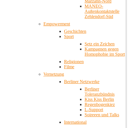
Marzahn-Nord
MANEO-
Außenkontaktstelle
Zehlendorf-Süd
Empowerment
Geschichten
Sport
Setz ein Zeichen
Kampagnen gegen
Homophobie im Sport
Religionen
Filme
Vernetzung
Berliner Netzwerke
Berliner
Toleranzbündnis
Kiss Kiss Berlin
Regenbogenkiez
L-Support
Soireeen und Talks
International