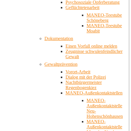
Psychosoziale Opferberatung
Geflüchtetenarbeit
MANEO-Teestube
Schöneberg
MANEO-Teestube
Moabit
Dokumentation
Einen Vorfall online melden
Zeugnisse schwulenfeindlicher
Gewalt
Gewaltprävention
Vorort-Arbeit
Dialog mit der Polizei
Nachtbürgermeister
Regenbogenkiez
MANEO-Außenkontaktstellen
MANEO-
Außenkontaktstelle
Neu-
Hohenschönhausen
MANEO-
Außenkontaktstelle