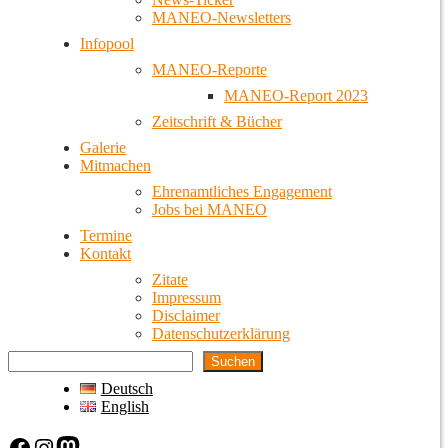
MANEO-Newsletters
Infopool
MANEO-Reporte
MANEO-Report 2023
Zeitschrift & Bücher
Galerie
Mitmachen
Ehrenamtliches Engagement
Jobs bei MANEO
Termine
Kontakt
Zitate
Impressum
Disclaimer
Datenschutzerklärung
Suchen
Deutsch
English
Facebook
Instagram
Mastodon