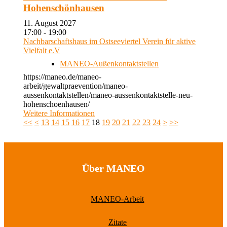
Hohenschönhausen
11. August 2027
17:00 - 19:00
Nachbarschaftshaus im Ostseeviertel Verein für aktive
Vielfalt e.V
MANEO-Außenkontaktstellen
https://maneo.de/maneo-
arbeit/gewaltpraevention/maneo-
aussenkontaktstellen/maneo-aussenkontaktstelle-neu-
hohenschoenhausen/
Weitere Informationen
<<
<
13
14
15
16
17
18
19
20
21
22
23
24
>
>>
Über MANEO
MANEO-Arbeit
Zitate