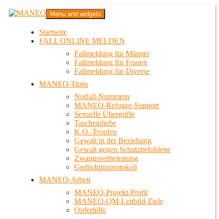
Zum
MANEO
Menu and widgets
Inhalt
Das schwule Anti-Gewalt-Projekt in Berlin
springen
Startseite
FALL ONLINE MELDEN
Fallmeldung für Männer
Fallmeldung für Frauen
Fallmeldung für Diverse
MANEO-Tipps
Notfall-Nummern
MANEO-Refugee-Support
Sexuelle Übergriffe
Taschendiebe
K.O.-Tropfen
Gewalt in der Beziehung
Gewalt gegen Schutzbefohlene
Zwangsverheiratung
Gedächtnisprotokoll
MANEO-Arbeit
MANEO-Projekt-Profil
MANEO-QM-Leitbild-Ziele
Opferhilfe