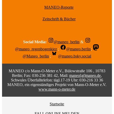
MANEO-Reporte
Zeitschrift & Bücher
Social Media:
@maneo_berlin
&
@maneo_regenbogenkiez
;
@maneo.berlin
;
@Maneo_berlin
;
@maneo.bsky.social
MANEO c/o Mann-O-Meter e.V., Bülowstraße 106 , 10783
Berlin; Fax: 030-236 381 42, Mail:
maneo[at]maneo.de
,
Schwules Überfalltelefon: tägl.17-19 Uhr: 030-216 33 36
MANEO, ein eigenständiges Projekt von Mann-O-Meter e.V.
www.mann-o-meter.de
Startseite
FALL ONLINE MELDEN