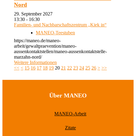
Nord
29. September 2027
13:30 - 16:30
Familien- und Nachbarschaftszentrum „Kiek in“
MANEO-Teestuben
https://maneo.de/maneo-
arbeit/gewaltpraevention/maneo-
aussenkontaktstellen/maneo-aussenkontaktstelle-
marzahn-nord/
Weitere Informationen
<<
<
15
16
17
18
19
20
21
22
23
24
25
26
>
>>
Über MANEO
MANEO-Arbeit
Zitate