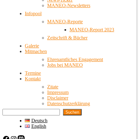
MANEO-Newsletters
Infopool
MANEO-Reporte
MANEO-Report 2023
Zeitschrift & Bücher
Galerie
Mitmachen
Ehrenamtliches Engagement
Jobs bei MANEO
Termine
Kontakt
Zitate
Impressum
Disclaimer
Datenschutzerklärung
Suchen
Deutsch
English
Facebook
Instagram
Mastodon