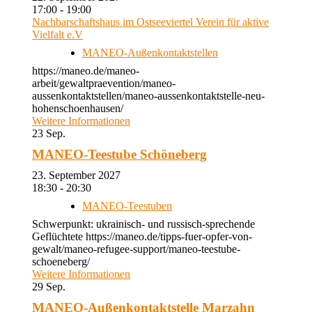
17:00 - 19:00
Nachbarschaftshaus im Ostseeviertel Verein für aktive
Vielfalt e.V
MANEO-Außenkontaktstellen
https://maneo.de/maneo-
arbeit/gewaltpraevention/maneo-
aussenkontaktstellen/maneo-aussenkontaktstelle-neu-
hohenschoenhausen/
Weitere Informationen
23
Sep.
MANEO-Teestube Schöneberg
23. September 2027
18:30 - 20:30
MANEO-Teestuben
Schwerpunkt: ukrainisch- und russisch-sprechende
Geflüchtete https://maneo.de/tipps-fuer-opfer-von-
gewalt/maneo-refugee-support/maneo-teestube-
schoeneberg/
Weitere Informationen
29
Sep.
MANEO-Außenkontaktstelle Marzahn