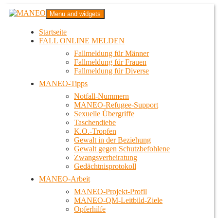
Zum
MANEO
Menu and widgets
Inhalt
Das schwule Anti-Gewalt-Projekt in Berlin
springen
Startseite
FALL ONLINE MELDEN
Fallmeldung für Männer
Fallmeldung für Frauen
Fallmeldung für Diverse
MANEO-Tipps
Notfall-Nummern
MANEO-Refugee-Support
Sexuelle Übergriffe
Taschendiebe
K.O.-Tropfen
Gewalt in der Beziehung
Gewalt gegen Schutzbefohlene
Zwangsverheiratung
Gedächtnisprotokoll
MANEO-Arbeit
MANEO-Projekt-Profil
MANEO-QM-Leitbild-Ziele
Opferhilfe