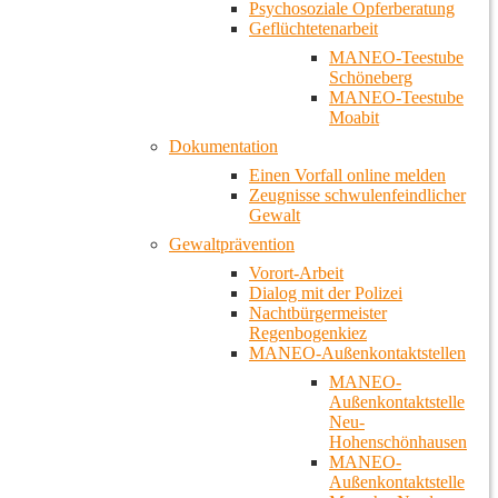
Psychosoziale Opferberatung
Geflüchtetenarbeit
MANEO-Teestube
Schöneberg
MANEO-Teestube
Moabit
Dokumentation
Einen Vorfall online melden
Zeugnisse schwulenfeindlicher
Gewalt
Gewaltprävention
Vorort-Arbeit
Dialog mit der Polizei
Nachtbürgermeister
Regenbogenkiez
MANEO-Außenkontaktstellen
MANEO-
Außenkontaktstelle
Neu-
Hohenschönhausen
MANEO-
Außenkontaktstelle