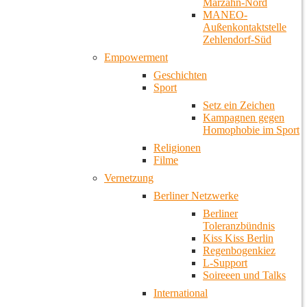
Marzahn-Nord
MANEO-
Außenkontaktstelle
Zehlendorf-Süd
Empowerment
Geschichten
Sport
Setz ein Zeichen
Kampagnen gegen
Homophobie im Sport
Religionen
Filme
Vernetzung
Berliner Netzwerke
Berliner
Toleranzbündnis
Kiss Kiss Berlin
Regenbogenkiez
L-Support
Soireeen und Talks
International