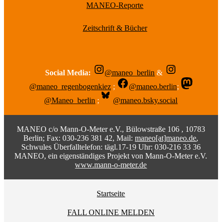
MANEO-Reporte
Zeitschrift & Bücher
Social Media:
@maneo_berlin
&
@maneo_regenbogenkiez
;
@maneo.berlin
;
@Maneo_berlin
;
@maneo.bsky.social
MANEO c/o Mann-O-Meter e.V., Bülowstraße 106 , 10783
Berlin; Fax: 030-236 381 42, Mail:
maneo[at]maneo.de
,
Schwules Überfalltelefon: tägl.17-19 Uhr: 030-216 33 36
MANEO, ein eigenständiges Projekt von Mann-O-Meter e.V.
www.mann-o-meter.de
Startseite
FALL ONLINE MELDEN