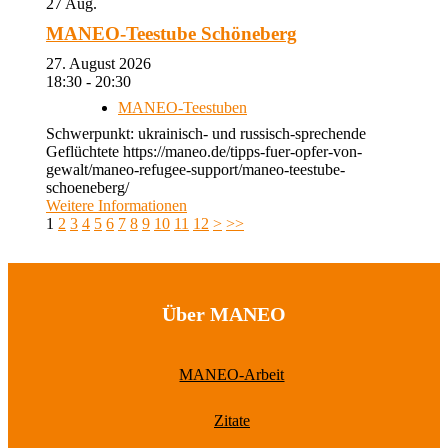
27
Aug.
MANEO-Teestube Schöneberg
27. August 2026
18:30 - 20:30
MANEO-Teestuben
Schwerpunkt: ukrainisch- und russisch-sprechende
Geflüchtete https://maneo.de/tipps-fuer-opfer-von-
gewalt/maneo-refugee-support/maneo-teestube-
schoeneberg/
Weitere Informationen
1
2
3
4
5
6
7
8
9
10
11
12
>
>>
Über MANEO
MANEO-Arbeit
Zitate