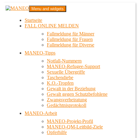
Zum
MANEO
Menu and widgets
Inhalt
Das schwule Anti-Gewalt-Projekt in Berlin
springen
Startseite
FALL ONLINE MELDEN
Fallmeldung für Männer
Fallmeldung für Frauen
Fallmeldung für Diverse
MANEO-Tipps
Notfall-Nummern
MANEO-Refugee-Support
Sexuelle Übergriffe
Taschendiebe
K.O.-Tropfen
Gewalt in der Beziehung
Gewalt gegen Schutzbefohlene
Zwangsverheiratung
Gedächtnisprotokoll
MANEO-Arbeit
MANEO-Projekt-Profil
MANEO-QM-Leitbild-Ziele
Opferhilfe