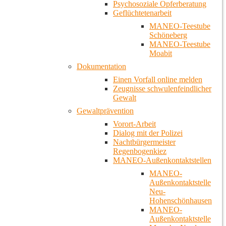
Psychosoziale Opferberatung
Geflüchtetenarbeit
MANEO-Teestube
Schöneberg
MANEO-Teestube
Moabit
Dokumentation
Einen Vorfall online melden
Zeugnisse schwulenfeindlicher
Gewalt
Gewaltprävention
Vorort-Arbeit
Dialog mit der Polizei
Nachtbürgermeister
Regenbogenkiez
MANEO-Außenkontaktstellen
MANEO-
Außenkontaktstelle
Neu-
Hohenschönhausen
MANEO-
Außenkontaktstelle