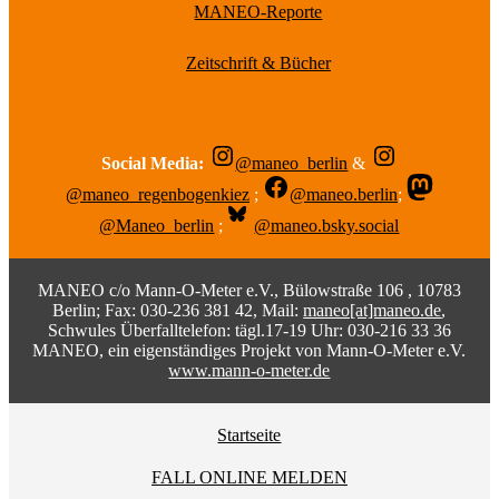
MANEO-Reporte
Zeitschrift & Bücher
Social Media:
@maneo_berlin
&
@maneo_regenbogenkiez
;
@maneo.berlin
;
@Maneo_berlin
;
@maneo.bsky.social
MANEO c/o Mann-O-Meter e.V., Bülowstraße 106 , 10783
Berlin; Fax: 030-236 381 42, Mail:
maneo[at]maneo.de
,
Schwules Überfalltelefon: tägl.17-19 Uhr: 030-216 33 36
MANEO, ein eigenständiges Projekt von Mann-O-Meter e.V.
www.mann-o-meter.de
Startseite
FALL ONLINE MELDEN