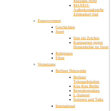
Marzahn-Nord
MANEO-
Außenkontaktstelle
Zehlendorf-Süd
Empowerment
Geschichten
Sport
Setz ein Zeichen
Kampagnen gegen
Homophobie im Sport
Religionen
Filme
Vernetzung
Berliner Netzwerke
Berliner
Toleranzbündnis
Kiss Kiss Berlin
Regenbogenkiez
L-Support
Soireeen und Talks
International