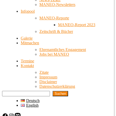
MANEO-Newsletters
Infopool
MANEO-Reporte
MANEO-Report 2023
Zeitschrift & Bücher
Galerie
Mitmachen
Ehrenamtliches Engagement
Jobs bei MANEO
Termine
Kontakt
Zitate
Impressum
Disclaimer
Datenschutzerklärung
Suchen
Deutsch
English
Facebook
Instagram
Mastodon