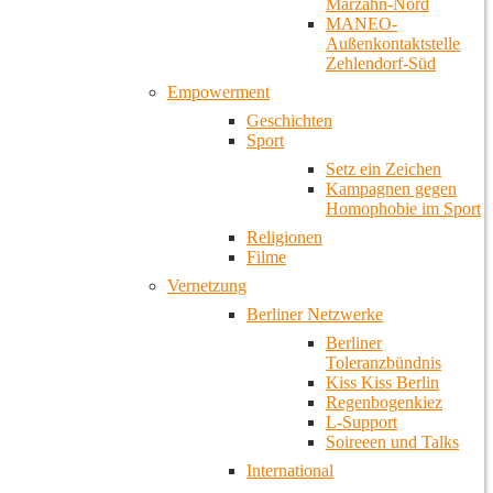
Marzahn-Nord
MANEO-
Außenkontaktstelle
Zehlendorf-Süd
Empowerment
Geschichten
Sport
Setz ein Zeichen
Kampagnen gegen
Homophobie im Sport
Religionen
Filme
Vernetzung
Berliner Netzwerke
Berliner
Toleranzbündnis
Kiss Kiss Berlin
Regenbogenkiez
L-Support
Soireeen und Talks
International