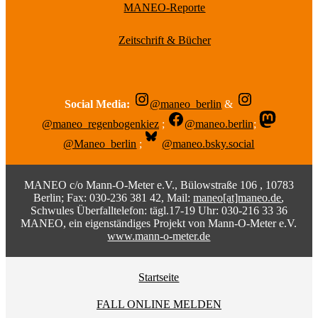
MANEO-Reporte
Zeitschrift & Bücher
Social Media:
@maneo_berlin
&
@maneo_regenbogenkiez
;
@maneo.berlin
;
@Maneo_berlin
;
@maneo.bsky.social
MANEO c/o Mann-O-Meter e.V., Bülowstraße 106 , 10783
Berlin; Fax: 030-236 381 42, Mail:
maneo[at]maneo.de
,
Schwules Überfalltelefon: tägl.17-19 Uhr: 030-216 33 36
MANEO, ein eigenständiges Projekt von Mann-O-Meter e.V.
www.mann-o-meter.de
Startseite
FALL ONLINE MELDEN