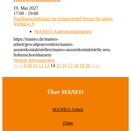
19. Mai 2027
17:00 - 19:00
Nachbarschaftshaus im Ostseeviertel Verein für aktive
Vielfalt e.V
MANEO-Außenkontaktstellen
https://maneo.de/maneo-
arbeit/gewaltpraevention/maneo-
aussenkontaktstellen/maneo-aussenkontaktstelle-neu-
hohenschoenhausen/
Weitere Informationen
<<
<
9
10
11
12
13
14
15
16
17
18
19
20
>
>>
Über MANEO
MANEO-Arbeit
Zitate