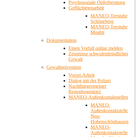
Psychosoziale Opferberatung
Geflüchtetenarbeit
MANEO-Teestube
Schöneberg
MANEO-Teestube
Moabit
Dokumentation
Einen Vorfall online melden
Zeugnisse schwulenfeindlicher
Gewalt
Gewaltprävention
Vorort-Arbeit
Dialog mit der Polizei
Nachtbürgermeister
Regenbogenkiez
MANEO-Außenkontaktstellen
MANEO-
Außenkontaktstelle
Neu-
Hohenschönhausen
MANEO-
Außenkontaktstelle