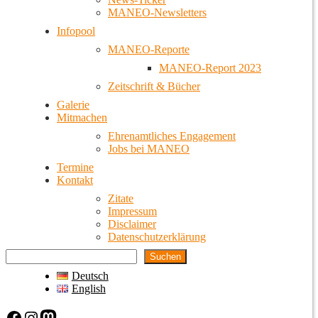
MANEO-Newsletters
Infopool
MANEO-Reporte
MANEO-Report 2023
Zeitschrift & Bücher
Galerie
Mitmachen
Ehrenamtliches Engagement
Jobs bei MANEO
Termine
Kontakt
Zitate
Impressum
Disclaimer
Datenschutzerklärung
Suchen
Deutsch
English
Facebook
Instagram
Mastodon