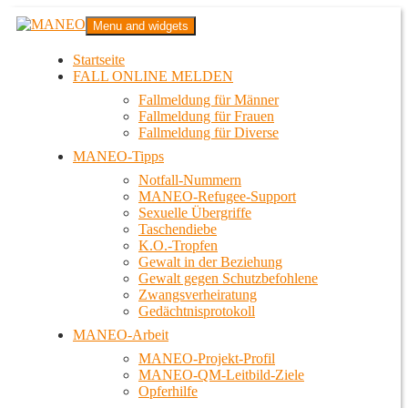
Zum
MANEO
Menu and widgets
Inhalt
Das schwule Anti-Gewalt-Projekt in Berlin
springen
Startseite
FALL ONLINE MELDEN
Fallmeldung für Männer
Fallmeldung für Frauen
Fallmeldung für Diverse
MANEO-Tipps
Notfall-Nummern
MANEO-Refugee-Support
Sexuelle Übergriffe
Taschendiebe
K.O.-Tropfen
Gewalt in der Beziehung
Gewalt gegen Schutzbefohlene
Zwangsverheiratung
Gedächtnisprotokoll
MANEO-Arbeit
MANEO-Projekt-Profil
MANEO-QM-Leitbild-Ziele
Opferhilfe