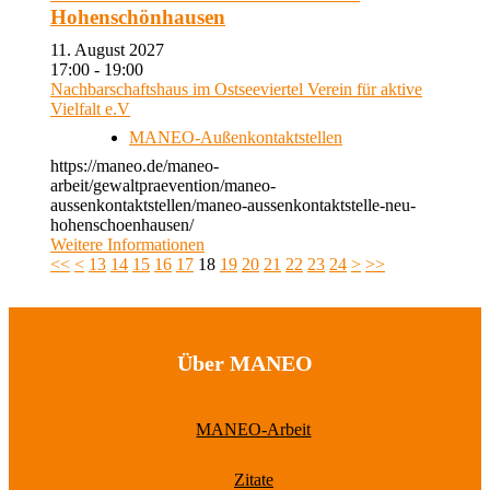
Hohenschönhausen
11. August 2027
17:00 - 19:00
Nachbarschaftshaus im Ostseeviertel Verein für aktive
Vielfalt e.V
MANEO-Außenkontaktstellen
https://maneo.de/maneo-
arbeit/gewaltpraevention/maneo-
aussenkontaktstellen/maneo-aussenkontaktstelle-neu-
hohenschoenhausen/
Weitere Informationen
<<
<
13
14
15
16
17
18
19
20
21
22
23
24
>
>>
Über MANEO
MANEO-Arbeit
Zitate