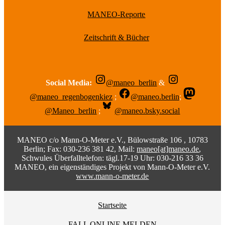
MANEO-Reporte
Zeitschrift & Bücher
Social Media:
@maneo_berlin
&
@maneo_regenbogenkiez
;
@maneo.berlin
;
@Maneo_berlin
;
@maneo.bsky.social
MANEO c/o Mann-O-Meter e.V., Bülowstraße 106 , 10783
Berlin; Fax: 030-236 381 42, Mail:
maneo[at]maneo.de
,
Schwules Überfalltelefon: tägl.17-19 Uhr: 030-216 33 36
MANEO, ein eigenständiges Projekt von Mann-O-Meter e.V.
www.mann-o-meter.de
Startseite
FALL ONLINE MELDEN