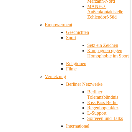
Marzahn-Nord
MANEO-
Außenkontaktstelle
Zehlendorf-Süd
Empowerment
Geschichten
Sport
Setz ein Zeichen
Kampagnen gegen
Homophobie im Sport
Religionen
Filme
Vernetzung
Berliner Netzwerke
Berliner
Toleranzbündnis
Kiss Kiss Berlin
Regenbogenkiez
L-Support
Soireeen und Talks
International