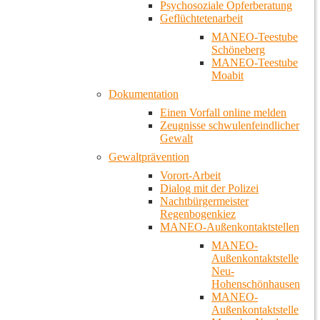
Psychosoziale Opferberatung
Geflüchtetenarbeit
MANEO-Teestube
Schöneberg
MANEO-Teestube
Moabit
Dokumentation
Einen Vorfall online melden
Zeugnisse schwulenfeindlicher
Gewalt
Gewaltprävention
Vorort-Arbeit
Dialog mit der Polizei
Nachtbürgermeister
Regenbogenkiez
MANEO-Außenkontaktstellen
MANEO-
Außenkontaktstelle
Neu-
Hohenschönhausen
MANEO-
Außenkontaktstelle