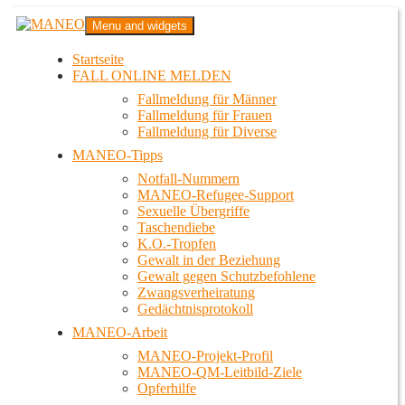
Zum
MANEO
Menu and widgets
Inhalt
Das schwule Anti-Gewalt-Projekt in Berlin
springen
Startseite
FALL ONLINE MELDEN
Fallmeldung für Männer
Fallmeldung für Frauen
Fallmeldung für Diverse
MANEO-Tipps
Notfall-Nummern
MANEO-Refugee-Support
Sexuelle Übergriffe
Taschendiebe
K.O.-Tropfen
Gewalt in der Beziehung
Gewalt gegen Schutzbefohlene
Zwangsverheiratung
Gedächtnisprotokoll
MANEO-Arbeit
MANEO-Projekt-Profil
MANEO-QM-Leitbild-Ziele
Opferhilfe