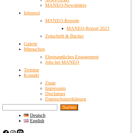
MANEO-Newsletters
Infopool
MANEO-Reporte
MANEO-Report 2023
Zeitschrift & Bücher
Galerie
Mitmachen
Ehrenamtliches Engagement
Jobs bei MANEO
Termine
Kontakt
Zitate
Impressum
Disclaimer
Datenschutzerklärung
Suchen
Deutsch
English
Facebook
Instagram
Mastodon