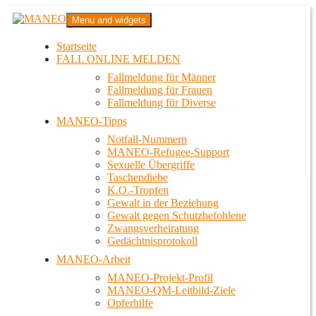
Zum
MANEO
Menu and widgets
Inhalt
Das schwule Anti-Gewalt-Projekt in Berlin
springen
Startseite
FALL ONLINE MELDEN
Fallmeldung für Männer
Fallmeldung für Frauen
Fallmeldung für Diverse
MANEO-Tipps
Notfall-Nummern
MANEO-Refugee-Support
Sexuelle Übergriffe
Taschendiebe
K.O.-Tropfen
Gewalt in der Beziehung
Gewalt gegen Schutzbefohlene
Zwangsverheiratung
Gedächtnisprotokoll
MANEO-Arbeit
MANEO-Projekt-Profil
MANEO-QM-Leitbild-Ziele
Opferhilfe