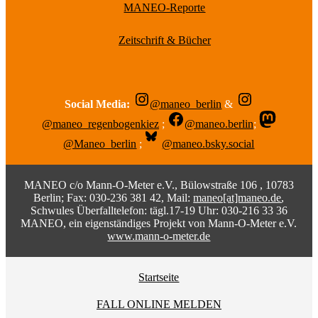
MANEO-Reporte
Zeitschrift & Bücher
Social Media:
@maneo_berlin
&
@maneo_regenbogenkiez
;
@maneo.berlin
;
@Maneo_berlin
;
@maneo.bsky.social
MANEO c/o Mann-O-Meter e.V., Bülowstraße 106 , 10783
Berlin; Fax: 030-236 381 42, Mail:
maneo[at]maneo.de
,
Schwules Überfalltelefon: tägl.17-19 Uhr: 030-216 33 36
MANEO, ein eigenständiges Projekt von Mann-O-Meter e.V.
www.mann-o-meter.de
Startseite
FALL ONLINE MELDEN