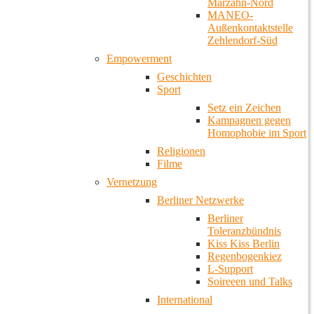
Marzahn-Nord
MANEO-
Außenkontaktstelle
Zehlendorf-Süd
Empowerment
Geschichten
Sport
Setz ein Zeichen
Kampagnen gegen
Homophobie im Sport
Religionen
Filme
Vernetzung
Berliner Netzwerke
Berliner
Toleranzbündnis
Kiss Kiss Berlin
Regenbogenkiez
L-Support
Soireeen und Talks
International