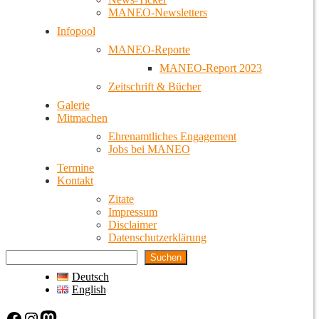
MANEO-Newsletters
Infopool
MANEO-Reporte
MANEO-Report 2023
Zeitschrift & Bücher
Galerie
Mitmachen
Ehrenamtliches Engagement
Jobs bei MANEO
Termine
Kontakt
Zitate
Impressum
Disclaimer
Datenschutzerklärung
Suchen
Deutsch
English
Facebook
Instagram
Mastodon