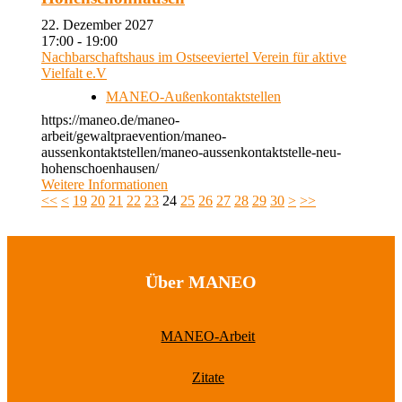
22. Dezember 2027
17:00 - 19:00
Nachbarschaftshaus im Ostseeviertel Verein für aktive
Vielfalt e.V
MANEO-Außenkontaktstellen
https://maneo.de/maneo-
arbeit/gewaltpraevention/maneo-
aussenkontaktstellen/maneo-aussenkontaktstelle-neu-
hohenschoenhausen/
Weitere Informationen
<<
<
19
20
21
22
23
24
25
26
27
28
29
30
>
>>
Über MANEO
MANEO-Arbeit
Zitate