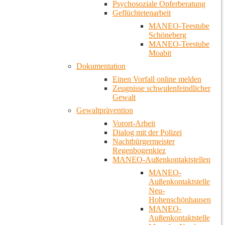
Psychosoziale Opferberatung
Geflüchtetenarbeit
MANEO-Teestube
Schöneberg
MANEO-Teestube
Moabit
Dokumentation
Einen Vorfall online melden
Zeugnisse schwulenfeindlicher
Gewalt
Gewaltprävention
Vorort-Arbeit
Dialog mit der Polizei
Nachtbürgermeister
Regenbogenkiez
MANEO-Außenkontaktstellen
MANEO-
Außenkontaktstelle
Neu-
Hohenschönhausen
MANEO-
Außenkontaktstelle