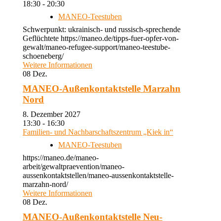
18:30 - 20:30
MANEO-Teestuben
Schwerpunkt: ukrainisch- und russisch-sprechende
Geflüchtete https://maneo.de/tipps-fuer-opfer-von-
gewalt/maneo-refugee-support/maneo-teestube-
schoeneberg/
Weitere Informationen
08
Dez.
MANEO-Außenkontaktstelle Marzahn
Nord
8. Dezember 2027
13:30 - 16:30
Familien- und Nachbarschaftszentrum „Kiek in“
MANEO-Teestuben
https://maneo.de/maneo-
arbeit/gewaltpraevention/maneo-
aussenkontaktstellen/maneo-aussenkontaktstelle-
marzahn-nord/
Weitere Informationen
08
Dez.
MANEO-Außenkontaktstelle Neu-