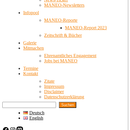
MANEO-Newsletters
Infopool
MANEO-Reporte
MANEO-Report 2023
Zeitschrift & Bücher
Galerie
Mitmachen
Ehrenamtliches Engagement
Jobs bei MANEO
Termine
Kontakt
Zitate
Impressum
Disclaimer
Datenschutzerklärung
Suchen
Deutsch
English
Facebook
Instagram
Mastodon