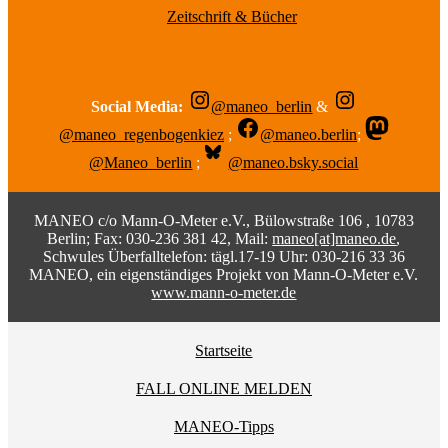
Zeitschrift & Bücher
Social Media:
@maneo_berlin
&
@maneo_regenbogenkiez
;
@maneo.berlin
;
@Maneo_berlin
;
@maneo.bsky.social
MANEO c/o Mann-O-Meter e.V., Bülowstraße 106 , 10783
Berlin; Fax: 030-236 381 42, Mail:
maneo[at]maneo.de
,
Schwules Überfalltelefon: tägl.17-19 Uhr: 030-216 33 36
MANEO, ein eigenständiges Projekt von Mann-O-Meter e.V.
www.mann-o-meter.de
Startseite
FALL ONLINE MELDEN
MANEO-Tipps