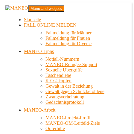
Zum
MANEO
Menu and widgets
Inhalt
Das schwule Anti-Gewalt-Projekt in Berlin
springen
Startseite
FALL ONLINE MELDEN
Fallmeldung für Männer
Fallmeldung für Frauen
Fallmeldung für Diverse
MANEO-Tipps
Notfall-Nummern
MANEO-Refugee-Support
Sexuelle Übergriffe
Taschendiebe
K.O.-Tropfen
Gewalt in der Beziehung
Gewalt gegen Schutzbefohlene
Zwangsverheiratung
Gedächtnisprotokoll
MANEO-Arbeit
MANEO-Projekt-Profil
MANEO-QM-Leitbild-Ziele
Opferhilfe