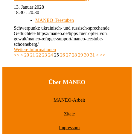
13. Januar 2028
18:30 - 20:30
MANEO-Teestuben
Schwerpunkt: ukrainisch- und russisch-sprechende
Geflüchtete https://maneo.de/tipps-fuer-opfer-von-
gewalt/maneo-refugee-support/maneo-teestube-
schoeneberg/
Weitere Informationen
<<
<
20
21
22
23
24
25
26
27
28
29
30
31
>
>>
Über MANEO
MANEO-Arbeit
Zitate
Impressum