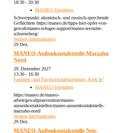
18:30 - 20:30
MANEO-Teestuben
Schwerpunkt: ukrainisch- und russisch-sprechende
Geflüchtete https://maneo.de/tipps-fuer-opfer-von-
gewalt/maneo-refugee-support/maneo-teestube-
schoeneberg/
Weitere Informationen
29
Dez.
MANEO-Außenkontaktstelle Marzahn
Nord
29. Dezember 2027
13:30 - 16:30
Familien- und Nachbarschaftszentrum „Kiek in“
MANEO-Teestuben
https://maneo.de/maneo-
arbeit/gewaltpraevention/maneo-
aussenkontaktstellen/maneo-aussenkontaktstelle-
marzahn-nord/
Weitere Informationen
29
Dez.
MANEO-Außenkontaktstelle Neu-