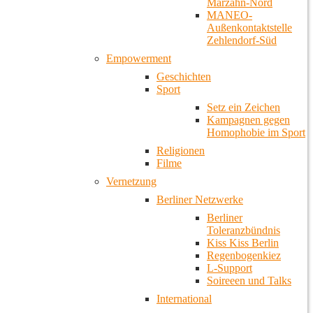
Marzahn-Nord
MANEO-
Außenkontaktstelle
Zehlendorf-Süd
Empowerment
Geschichten
Sport
Setz ein Zeichen
Kampagnen gegen
Homophobie im Sport
Religionen
Filme
Vernetzung
Berliner Netzwerke
Berliner
Toleranzbündnis
Kiss Kiss Berlin
Regenbogenkiez
L-Support
Soireeen und Talks
International