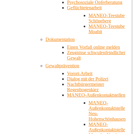
Psychosoziale Opferberatung
Geflüchtetenarbeit
MANEO-Teestube
Schöneberg
MANEO-Teestube
Moabit
Dokumentation
Einen Vorfall online melden
Zeugnisse schwulenfeindlicher
Gewalt
Gewaltprävention
Vorort-Arbeit
Dialog mit der Polizei
Nachtbürgermeister
Regenbogenkiez
MANEO-Außenkontaktstellen
MANEO-
Außenkontaktstelle
Neu-
Hohenschönhausen
MANEO-
Außenkontaktstelle