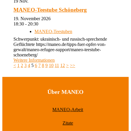
19
Nov.
MANEO-Teestube Schöneberg
19. November 2026
18:30 - 20:30
MANEO-Teestuben
Schwerpunkt: ukrainisch- und russisch-sprechende
Geflüchtete https://maneo.de/tipps-fuer-opfer-von-
gewalt/maneo-refugee-support/maneo-teestube-
schoeneberg/
Weitere Informationen
<
1
2
3
4
5
6
7
8
9
10
11
12
>
>>
Über MANEO
MANEO-Arbeit
Zitate