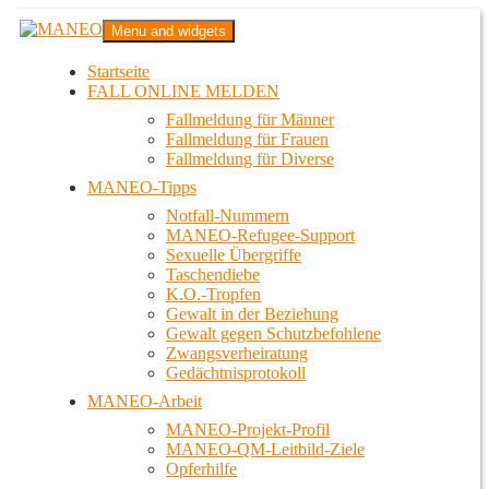
Zum
MANEO
Menu and widgets
Inhalt
Das schwule Anti-Gewalt-Projekt in Berlin
springen
Startseite
FALL ONLINE MELDEN
Fallmeldung für Männer
Fallmeldung für Frauen
Fallmeldung für Diverse
MANEO-Tipps
Notfall-Nummern
MANEO-Refugee-Support
Sexuelle Übergriffe
Taschendiebe
K.O.-Tropfen
Gewalt in der Beziehung
Gewalt gegen Schutzbefohlene
Zwangsverheiratung
Gedächtnisprotokoll
MANEO-Arbeit
MANEO-Projekt-Profil
MANEO-QM-Leitbild-Ziele
Opferhilfe