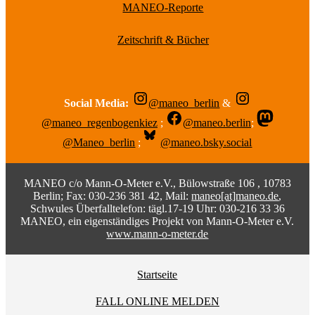
MANEO-Reporte
Zeitschrift & Bücher
Social Media:
@maneo_berlin
&
@maneo_regenbogenkiez
;
@maneo.berlin
;
@Maneo_berlin
;
@maneo.bsky.social
MANEO c/o Mann-O-Meter e.V., Bülowstraße 106 , 10783
Berlin; Fax: 030-236 381 42, Mail:
maneo[at]maneo.de
,
Schwules Überfalltelefon: tägl.17-19 Uhr: 030-216 33 36
MANEO, ein eigenständiges Projekt von Mann-O-Meter e.V.
www.mann-o-meter.de
Startseite
FALL ONLINE MELDEN