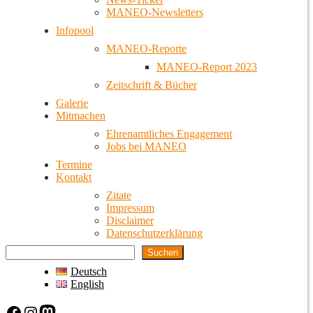
MANEO-Newsletters
Infopool
MANEO-Reporte
MANEO-Report 2023
Zeitschrift & Bücher
Galerie
Mitmachen
Ehrenamtliches Engagement
Jobs bei MANEO
Termine
Kontakt
Zitate
Impressum
Disclaimer
Datenschutzerklärung
Suchen
Deutsch
English
Facebook
Instagram
Mastodon