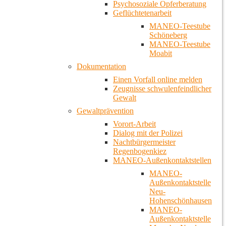
Psychosoziale Opferberatung
Geflüchtetenarbeit
MANEO-Teestube
Schöneberg
MANEO-Teestube
Moabit
Dokumentation
Einen Vorfall online melden
Zeugnisse schwulenfeindlicher
Gewalt
Gewaltprävention
Vorort-Arbeit
Dialog mit der Polizei
Nachtbürgermeister
Regenbogenkiez
MANEO-Außenkontaktstellen
MANEO-
Außenkontaktstelle
Neu-
Hohenschönhausen
MANEO-
Außenkontaktstelle