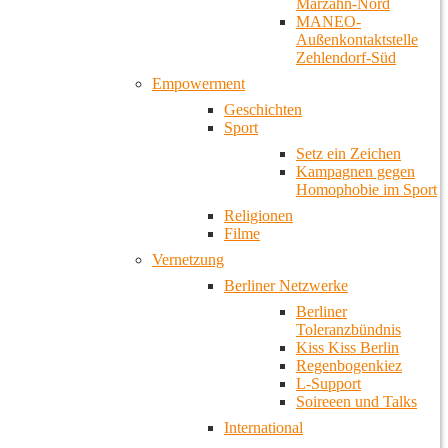
Marzahn-Nord
MANEO-
Außenkontaktstelle
Zehlendorf-Süd
Empowerment
Geschichten
Sport
Setz ein Zeichen
Kampagnen gegen
Homophobie im Sport
Religionen
Filme
Vernetzung
Berliner Netzwerke
Berliner
Toleranzbündnis
Kiss Kiss Berlin
Regenbogenkiez
L-Support
Soireeen und Talks
International