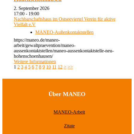
2. September 2026
17:00 - 19:00
Nachbarschaftshaus im Ostseeviertel Verein für aktive
Vielfalt e.V
MANEO-Außenkontaktstellen
https://maneo.de/maneo-
arbeit/gewaltpraevention/maneo-
aussenkontaktstellen/maneo-aussenkontaktstelle-neu-
hohenschoenhausen/
Weitere Informationen
1
2
3
4
5
6
7
8
9
10
11
12
>
>>
Über MANEO
MANEO-Arbeit
Zitate