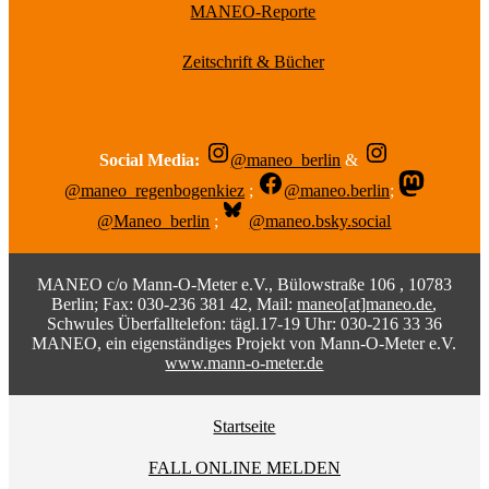
MANEO-Reporte
Zeitschrift & Bücher
Social Media:
@maneo_berlin
&
@maneo_regenbogenkiez
;
@maneo.berlin
;
@Maneo_berlin
;
@maneo.bsky.social
MANEO c/o Mann-O-Meter e.V., Bülowstraße 106 , 10783
Berlin; Fax: 030-236 381 42, Mail:
maneo[at]maneo.de
,
Schwules Überfalltelefon: tägl.17-19 Uhr: 030-216 33 36
MANEO, ein eigenständiges Projekt von Mann-O-Meter e.V.
www.mann-o-meter.de
Startseite
FALL ONLINE MELDEN