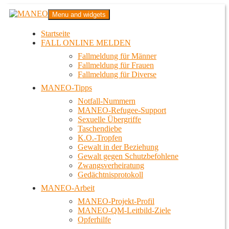
Zum
MANEO
Menu and widgets
Inhalt
Das schwule Anti-Gewalt-Projekt in Berlin
springen
Startseite
FALL ONLINE MELDEN
Fallmeldung für Männer
Fallmeldung für Frauen
Fallmeldung für Diverse
MANEO-Tipps
Notfall-Nummern
MANEO-Refugee-Support
Sexuelle Übergriffe
Taschendiebe
K.O.-Tropfen
Gewalt in der Beziehung
Gewalt gegen Schutzbefohlene
Zwangsverheiratung
Gedächtnisprotokoll
MANEO-Arbeit
MANEO-Projekt-Profil
MANEO-QM-Leitbild-Ziele
Opferhilfe