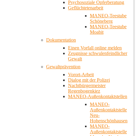
Psychosoziale Opferberatung
Geflüchtetenarbeit
MANEO-Teestube
Schöneberg
MANEO-Teestube
Moabit
Dokumentation
Einen Vorfall online melden
Zeugnisse schwulenfeindlicher
Gewalt
Gewaltprävention
Vorort-Arbeit
Dialog mit der Polizei
Nachtbürgermeister
Regenbogenkiez
MANEO-Außenkontaktstellen
MANEO-
Außenkontaktstelle
Neu-
Hohenschönhausen
MANEO-
Außenkontaktstelle