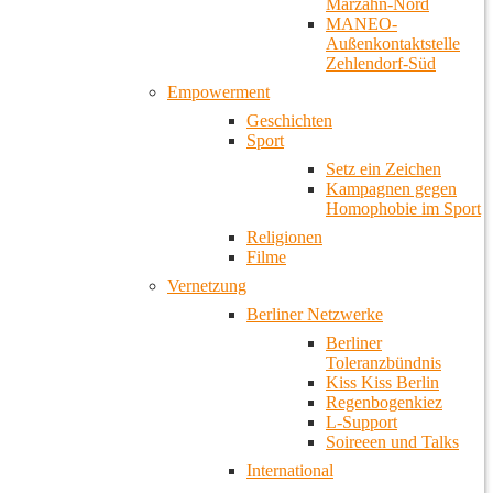
Marzahn-Nord
MANEO-
Außenkontaktstelle
Zehlendorf-Süd
Empowerment
Geschichten
Sport
Setz ein Zeichen
Kampagnen gegen
Homophobie im Sport
Religionen
Filme
Vernetzung
Berliner Netzwerke
Berliner
Toleranzbündnis
Kiss Kiss Berlin
Regenbogenkiez
L-Support
Soireeen und Talks
International