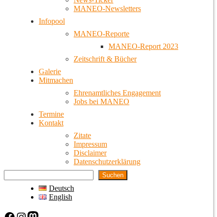
MANEO-Newsletters
Infopool
MANEO-Reporte
MANEO-Report 2023
Zeitschrift & Bücher
Galerie
Mitmachen
Ehrenamtliches Engagement
Jobs bei MANEO
Termine
Kontakt
Zitate
Impressum
Disclaimer
Datenschutzerklärung
Suchen
Deutsch
English
Facebook
Instagram
Mastodon