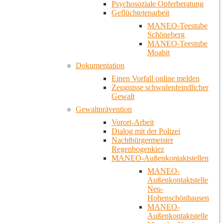
Psychosoziale Opferberatung
Geflüchtetenarbeit
MANEO-Teestube
Schöneberg
MANEO-Teestube
Moabit
Dokumentation
Einen Vorfall online melden
Zeugnisse schwulenfeindlicher
Gewalt
Gewaltprävention
Vorort-Arbeit
Dialog mit der Polizei
Nachtbürgermeister
Regenbogenkiez
MANEO-Außenkontaktstellen
MANEO-
Außenkontaktstelle
Neu-
Hohenschönhausen
MANEO-
Außenkontaktstelle