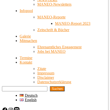
MANEO-Newsletters
Infopool
MANEO-Reporte
MANEO-Report 2023
Zeitschrift & Bücher
Galerie
Mitmachen
Ehrenamtliches Engagement
Jobs bei MANEO
Termine
Kontakt
Zitate
Impressum
Disclaimer
Datenschutzerklärung
Suchen
Deutsch
English
Facebook
Instagram
Mastodon