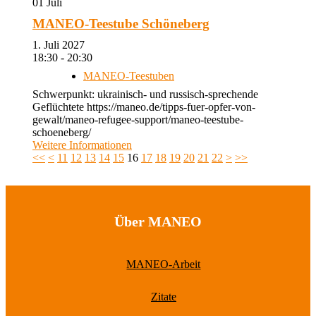
01
Juli
MANEO-Teestube Schöneberg
1. Juli 2027
18:30 - 20:30
MANEO-Teestuben
Schwerpunkt: ukrainisch- und russisch-sprechende
Geflüchtete https://maneo.de/tipps-fuer-opfer-von-
gewalt/maneo-refugee-support/maneo-teestube-
schoeneberg/
Weitere Informationen
<<
<
11
12
13
14
15
16
17
18
19
20
21
22
>
>>
Über MANEO
MANEO-Arbeit
Zitate