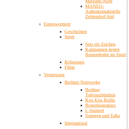
Marzahn-Nord
MANEO-
Außenkontaktstelle
Zehlendorf-Süd
Empowerment
Geschichten
Sport
Setz ein Zeichen
Kampagnen gegen
Homophobie im Sport
Religionen
Filme
Vernetzung
Berliner Netzwerke
Berliner
Toleranzbündnis
Kiss Kiss Berlin
Regenbogenkiez
L-Support
Soireeen und Talks
International