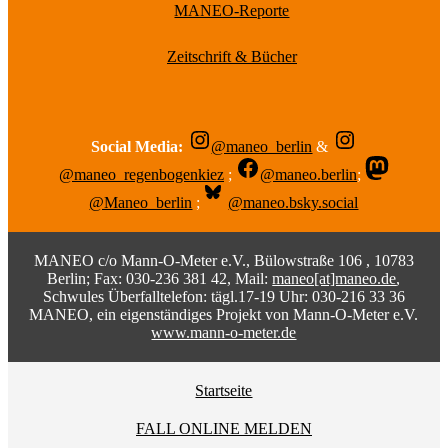
MANEO-Reporte
Zeitschrift & Bücher
Social Media:
@maneo_berlin
&
@maneo_regenbogenkiez
;
@maneo.berlin
;
@Maneo_berlin
;
@maneo.bsky.social
MANEO c/o Mann-O-Meter e.V., Bülowstraße 106 , 10783
Berlin; Fax: 030-236 381 42, Mail:
maneo[at]maneo.de
,
Schwules Überfalltelefon: tägl.17-19 Uhr: 030-216 33 36
MANEO, ein eigenständiges Projekt von Mann-O-Meter e.V.
www.mann-o-meter.de
Startseite
FALL ONLINE MELDEN