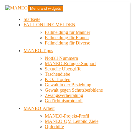
Zum
MANEO
Menu and widgets
Inhalt
Das schwule Anti-Gewalt-Projekt in Berlin
springen
Startseite
FALL ONLINE MELDEN
Fallmeldung für Männer
Fallmeldung für Frauen
Fallmeldung für Diverse
MANEO-Tipps
Notfall-Nummern
MANEO-Refugee-Support
Sexuelle Übergriffe
Taschendiebe
K.O.-Tropfen
Gewalt in der Beziehung
Gewalt gegen Schutzbefohlene
Zwangsverheiratung
Gedächtnisprotokoll
MANEO-Arbeit
MANEO-Projekt-Profil
MANEO-QM-Leitbild-Ziele
Opferhilfe