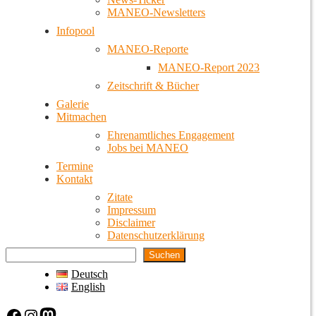
MANEO-Newsletters
Infopool
MANEO-Reporte
MANEO-Report 2023
Zeitschrift & Bücher
Galerie
Mitmachen
Ehrenamtliches Engagement
Jobs bei MANEO
Termine
Kontakt
Zitate
Impressum
Disclaimer
Datenschutzerklärung
Suchen
Deutsch
English
Facebook
Instagram
Mastodon