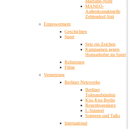
Marzahn-Nord
MANEO-
Außenkontaktstelle
Zehlendorf-Süd
Empowerment
Geschichten
Sport
Setz ein Zeichen
Kampagnen gegen
Homophobie im Sport
Religionen
Filme
Vernetzung
Berliner Netzwerke
Berliner
Toleranzbündnis
Kiss Kiss Berlin
Regenbogenkiez
L-Support
Soireeen und Talks
International