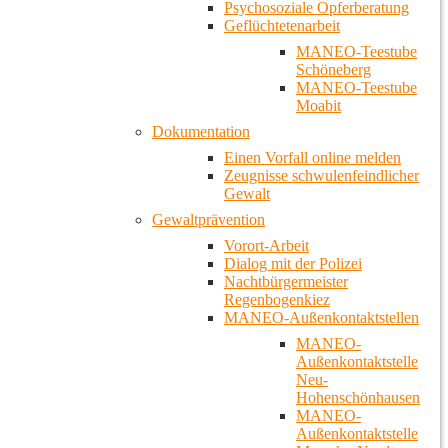
Psychosoziale Opferberatung
Geflüchtetenarbeit
MANEO-Teestube
Schöneberg
MANEO-Teestube
Moabit
Dokumentation
Einen Vorfall online melden
Zeugnisse schwulenfeindlicher
Gewalt
Gewaltprävention
Vorort-Arbeit
Dialog mit der Polizei
Nachtbürgermeister
Regenbogenkiez
MANEO-Außenkontaktstellen
MANEO-
Außenkontaktstelle
Neu-
Hohenschönhausen
MANEO-
Außenkontaktstelle