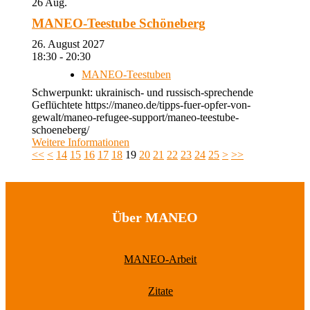
26
Aug.
MANEO-Teestube Schöneberg
26. August 2027
18:30 - 20:30
MANEO-Teestuben
Schwerpunkt: ukrainisch- und russisch-sprechende
Geflüchtete https://maneo.de/tipps-fuer-opfer-von-
gewalt/maneo-refugee-support/maneo-teestube-
schoeneberg/
Weitere Informationen
<<
<
14
15
16
17
18
19
20
21
22
23
24
25
>
>>
Über MANEO
MANEO-Arbeit
Zitate