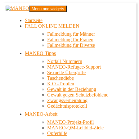
Zum
MANEO
Menu and widgets
Inhalt
Das schwule Anti-Gewalt-Projekt in Berlin
springen
Startseite
FALL ONLINE MELDEN
Fallmeldung für Männer
Fallmeldung für Frauen
Fallmeldung für Diverse
MANEO-Tipps
Notfall-Nummern
MANEO-Refugee-Support
Sexuelle Übergriffe
Taschendiebe
K.O.-Tropfen
Gewalt in der Beziehung
Gewalt gegen Schutzbefohlene
Zwangsverheiratung
Gedächtnisprotokoll
MANEO-Arbeit
MANEO-Projekt-Profil
MANEO-QM-Leitbild-Ziele
Opferhilfe