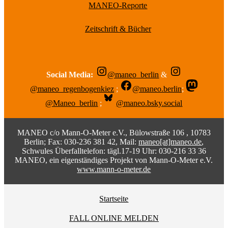
MANEO-Reporte
Zeitschrift & Bücher
Social Media:
@maneo_berlin
&
@maneo_regenbogenkiez
;
@maneo.berlin
;
@Maneo_berlin
;
@maneo.bsky.social
MANEO c/o Mann-O-Meter e.V., Bülowstraße 106 , 10783
Berlin; Fax: 030-236 381 42, Mail:
maneo[at]maneo.de
,
Schwules Überfalltelefon: tägl.17-19 Uhr: 030-216 33 36
MANEO, ein eigenständiges Projekt von Mann-O-Meter e.V.
www.mann-o-meter.de
Startseite
FALL ONLINE MELDEN