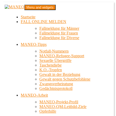
Zum
MANEO
Menu and widgets
Inhalt
Das schwule Anti-Gewalt-Projekt in Berlin
springen
Startseite
FALL ONLINE MELDEN
Fallmeldung für Männer
Fallmeldung für Frauen
Fallmeldung für Diverse
MANEO-Tipps
Notfall-Nummern
MANEO-Refugee-Support
Sexuelle Übergriffe
Taschendiebe
K.O.-Tropfen
Gewalt in der Beziehung
Gewalt gegen Schutzbefohlene
Zwangsverheiratung
Gedächtnisprotokoll
MANEO-Arbeit
MANEO-Projekt-Profil
MANEO-QM-Leitbild-Ziele
Opferhilfe