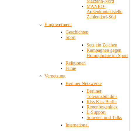
Marzahn-Nord
MANEO-
Außenkontaktstelle
Zehlendorf-Süd
Empowerment
Geschichten
Sport
Setz ein Zeichen
Kampagnen gegen
Homophobie im Sport
Religionen
Filme
Vernetzung
Berliner Netzwerke
Berliner
Toleranzbündnis
Kiss Kiss Berlin
Regenbogenkiez
L-Support
Soireeen und Talks
International