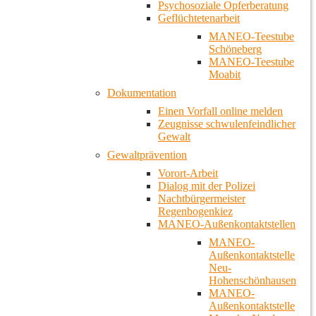
Psychosoziale Opferberatung
Geflüchtetenarbeit
MANEO-Teestube
Schöneberg
MANEO-Teestube
Moabit
Dokumentation
Einen Vorfall online melden
Zeugnisse schwulenfeindlicher
Gewalt
Gewaltprävention
Vorort-Arbeit
Dialog mit der Polizei
Nachtbürgermeister
Regenbogenkiez
MANEO-Außenkontaktstellen
MANEO-
Außenkontaktstelle
Neu-
Hohenschönhausen
MANEO-
Außenkontaktstelle