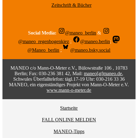
Zeitschrift & Bücher
Social Media:
@maneo_berlin
&
@maneo_regenbogenkiez
;
@maneo.berlin
;
@Maneo_berlin
;
@maneo.bsky.social
MANEO c/o Mann-O-Meter e.V., Bülowstraße 106 , 10783
Berlin; Fax: 030-236 381 42, Mail:
maneo[at]maneo.de
,
Schwules Überfalltelefon: tägl.17-19 Uhr: 030-216 33 36
MANEO, ein eigenständiges Projekt von Mann-O-Meter e.V.
www.mann-o-meter.de
Startseite
FALL ONLINE MELDEN
MANEO-Tipps