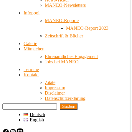
MANEO-Newsletters
Infopool
MANEO-Reporte
MANEO-Report 2023
Zeitschrift & Bücher
Galerie
Mitmachen
Ehrenamtliches Engagement
Jobs bei MANEO
Termine
Kontakt
Zitate
Impressum
Disclaimer
Datenschutzerklärung
Suchen
Deutsch
English
Facebook
Instagram
Mastodon