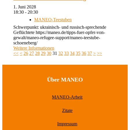
1. Juni 2028
18:30 - 20:30
MANEO-Teestuben
Schwerpunkt: ukrainisch- und russisch-sprechende
Geflüchtete https://maneo.de/tipps-fuer-opfer-von-
gewalt/maneo-refugee-support/maneo-teestube-
schoeneberg/
Weitere Informationen
<<
<
26
27
28
29
30
31
32
33
34
35
36
37
>
>>
Über MANEO
MANEO-Arbeit
Zitate
Impressum