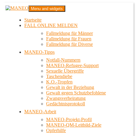
Zum
MANEO
Menu and widgets
Inhalt
Das schwule Anti-Gewalt-Projekt in Berlin
springen
Startseite
FALL ONLINE MELDEN
Fallmeldung für Männer
Fallmeldung für Frauen
Fallmeldung für Diverse
MANEO-Tipps
Notfall-Nummern
MANEO-Refugee-Support
Sexuelle Übergriffe
Taschendiebe
K.O.-Tropfen
Gewalt in der Beziehung
Gewalt gegen Schutzbefohlene
Zwangsverheiratung
Gedächtnisprotokoll
MANEO-Arbeit
MANEO-Projekt-Profil
MANEO-QM-Leitbild-Ziele
Opferhilfe