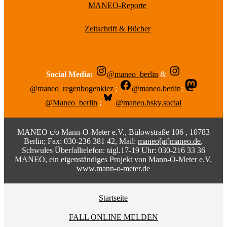
MANEO-Reporte
Zeitschrift & Bücher
Social Media:
@maneo_berlin
&
@maneo_regenbogenkiez
;
@maneo.berlin
;
@Maneo_berlin
;
@maneo.bsky.social
MANEO c/o Mann-O-Meter e.V., Bülowstraße 106 , 10783
Berlin; Fax: 030-236 381 42, Mail:
maneo[at]maneo.de
,
Schwules Überfalltelefon: tägl.17-19 Uhr: 030-216 33 36
MANEO, ein eigenständiges Projekt von Mann-O-Meter e.V.
www.mann-o-meter.de
Startseite
FALL ONLINE MELDEN