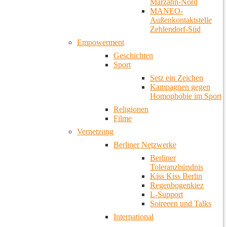
Marzahn-Nord
MANEO-
Außenkontaktstelle
Zehlendorf-Süd
Empowerment
Geschichten
Sport
Setz ein Zeichen
Kampagnen gegen
Homophobie im Sport
Religionen
Filme
Vernetzung
Berliner Netzwerke
Berliner
Toleranzbündnis
Kiss Kiss Berlin
Regenbogenkiez
L-Support
Soireeen und Talks
International