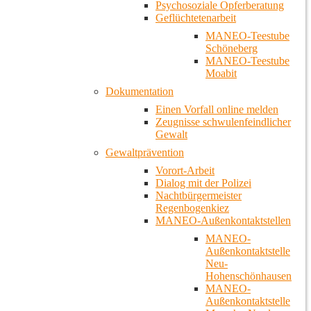
Psychosoziale Opferberatung
Geflüchtetenarbeit
MANEO-Teestube
Schöneberg
MANEO-Teestube
Moabit
Dokumentation
Einen Vorfall online melden
Zeugnisse schwulenfeindlicher
Gewalt
Gewaltprävention
Vorort-Arbeit
Dialog mit der Polizei
Nachtbürgermeister
Regenbogenkiez
MANEO-Außenkontaktstellen
MANEO-
Außenkontaktstelle
Neu-
Hohenschönhausen
MANEO-
Außenkontaktstelle