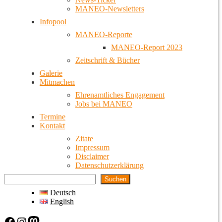
MANEO-Newsletters
Infopool
MANEO-Reporte
MANEO-Report 2023
Zeitschrift & Bücher
Galerie
Mitmachen
Ehrenamtliches Engagement
Jobs bei MANEO
Termine
Kontakt
Zitate
Impressum
Disclaimer
Datenschutzerklärung
Suchen
Deutsch
English
Facebook
Instagram
Mastodon