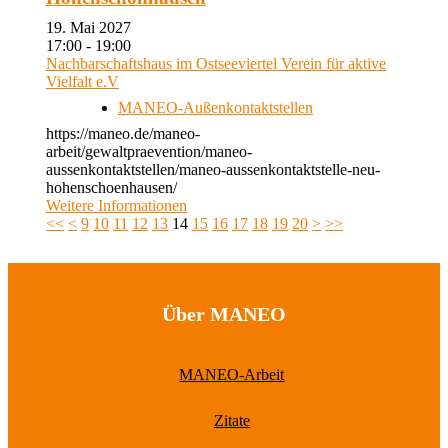
19. Mai 2027
17:00 - 19:00
Nachbarschaftshaus im Ostseeviertel Verein für aktive
Vielfalt e.V
MANEO-Außenkontaktstellen
https://maneo.de/maneo-
arbeit/gewaltpraevention/maneo-
aussenkontaktstellen/maneo-aussenkontaktstelle-neu-
hohenschoenhausen/
Weitere Informationen
<<
<
9
10
11
12
13
14
15
16
17
18
19
20
>
>>
Über MANEO
MANEO-Arbeit
Zitate