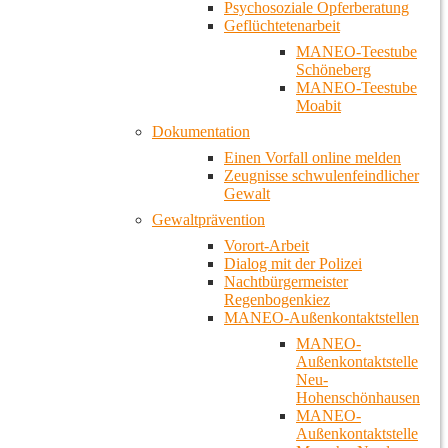
Psychosoziale Opferberatung
Geflüchtetenarbeit
MANEO-Teestube
Schöneberg
MANEO-Teestube
Moabit
Dokumentation
Einen Vorfall online melden
Zeugnisse schwulenfeindlicher
Gewalt
Gewaltprävention
Vorort-Arbeit
Dialog mit der Polizei
Nachtbürgermeister
Regenbogenkiez
MANEO-Außenkontaktstellen
MANEO-
Außenkontaktstelle
Neu-
Hohenschönhausen
MANEO-
Außenkontaktstelle