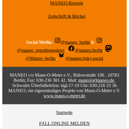
MANEO-Reporte
Zeitschrift & Bücher
Social Media:
@maneo_berlin
&
@maneo_regenbogenkiez
;
@maneo.berlin
;
@Maneo_berlin
;
@maneo.bsky.social
MANEO c/o Mann-O-Meter e.V., Bülowstraße 106 , 10783
Berlin; Fax: 030-236 381 42, Mail:
maneo[at]maneo.de
,
Schwules Überfalltelefon: tägl.17-19 Uhr: 030-216 33 36
MANEO, ein eigenständiges Projekt von Mann-O-Meter e.V.
www.mann-o-meter.de
Startseite
FALL ONLINE MELDEN