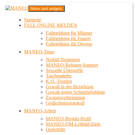
Zum
MANEO
Menu and widgets
Inhalt
Das schwule Anti-Gewalt-Projekt in Berlin
springen
Startseite
FALL ONLINE MELDEN
Fallmeldung für Männer
Fallmeldung für Frauen
Fallmeldung für Diverse
MANEO-Tipps
Notfall-Nummern
MANEO-Refugee-Support
Sexuelle Übergriffe
Taschendiebe
K.O.-Tropfen
Gewalt in der Beziehung
Gewalt gegen Schutzbefohlene
Zwangsverheiratung
Gedächtnisprotokoll
MANEO-Arbeit
MANEO-Projekt-Profil
MANEO-QM-Leitbild-Ziele
Opferhilfe