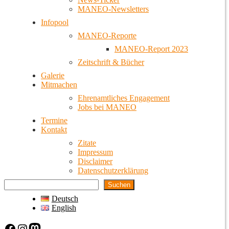
MANEO-Newsletters
Infopool
MANEO-Reporte
MANEO-Report 2023
Zeitschrift & Bücher
Galerie
Mitmachen
Ehrenamtliches Engagement
Jobs bei MANEO
Termine
Kontakt
Zitate
Impressum
Disclaimer
Datenschutzerklärung
Suchen
Deutsch
English
Facebook
Instagram
Mastodon