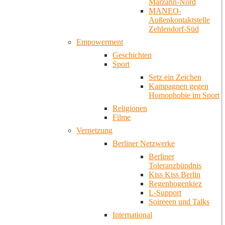
Marzahn-Nord
MANEO-
Außenkontaktstelle
Zehlendorf-Süd
Empowerment
Geschichten
Sport
Setz ein Zeichen
Kampagnen gegen
Homophobie im Sport
Religionen
Filme
Vernetzung
Berliner Netzwerke
Berliner
Toleranzbündnis
Kiss Kiss Berlin
Regenbogenkiez
L-Support
Soireeen und Talks
International