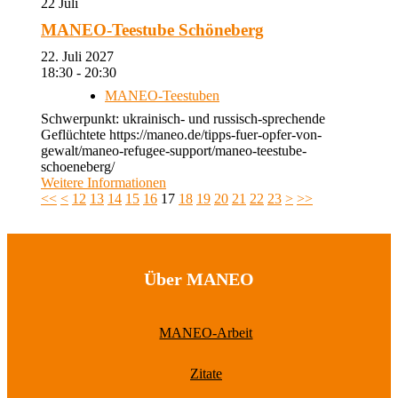
22
Juli
MANEO-Teestube Schöneberg
22. Juli 2027
18:30 - 20:30
MANEO-Teestuben
Schwerpunkt: ukrainisch- und russisch-sprechende
Geflüchtete https://maneo.de/tipps-fuer-opfer-von-
gewalt/maneo-refugee-support/maneo-teestube-
schoeneberg/
Weitere Informationen
<<
<
12
13
14
15
16
17
18
19
20
21
22
23
>
>>
Über MANEO
MANEO-Arbeit
Zitate