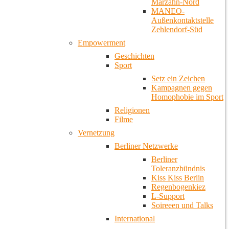
Marzahn-Nord
MANEO-
Außenkontaktstelle
Zehlendorf-Süd
Empowerment
Geschichten
Sport
Setz ein Zeichen
Kampagnen gegen
Homophobie im Sport
Religionen
Filme
Vernetzung
Berliner Netzwerke
Berliner
Toleranzbündnis
Kiss Kiss Berlin
Regenbogenkiez
L-Support
Soireeen und Talks
International