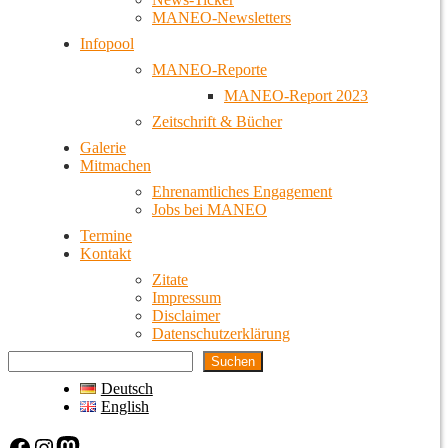
MANEO-Newsletters
Infopool
MANEO-Reporte
MANEO-Report 2023
Zeitschrift & Bücher
Galerie
Mitmachen
Ehrenamtliches Engagement
Jobs bei MANEO
Termine
Kontakt
Zitate
Impressum
Disclaimer
Datenschutzerklärung
Suchen
Deutsch
English
Facebook
Instagram
Mastodon