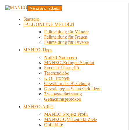
Zum
MANEO
Menu and widgets
Inhalt
Das schwule Anti-Gewalt-Projekt in Berlin
springen
Startseite
FALL ONLINE MELDEN
Fallmeldung für Männer
Fallmeldung für Frauen
Fallmeldung für Diverse
MANEO-Tipps
Notfall-Nummern
MANEO-Refugee-Support
Sexuelle Übergriffe
Taschendiebe
K.O.-Tropfen
Gewalt in der Beziehung
Gewalt gegen Schutzbefohlene
Zwangsverheiratung
Gedächtnisprotokoll
MANEO-Arbeit
MANEO-Projekt-Profil
MANEO-QM-Leitbild-Ziele
Opferhilfe