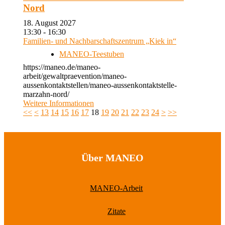
Nord
18. August 2027
13:30 - 16:30
Familien- und Nachbarschaftszentrum „Kiek in“
MANEO-Teestuben
https://maneo.de/maneo-
arbeit/gewaltpraevention/maneo-
aussenkontaktstellen/maneo-aussenkontaktstelle-
marzahn-nord/
Weitere Informationen
<<
<
13
14
15
16
17
18
19
20
21
22
23
24
>
>>
Über MANEO
MANEO-Arbeit
Zitate