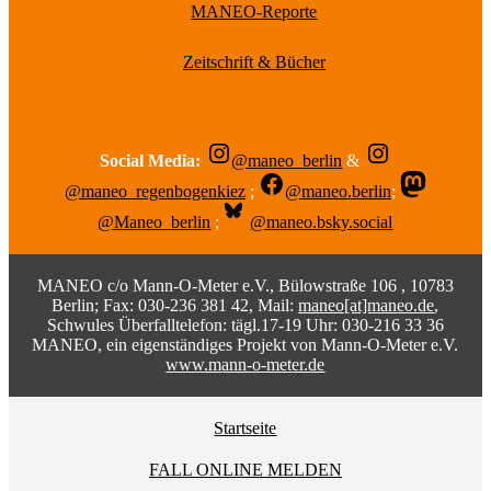
MANEO-Reporte
Zeitschrift & Bücher
Social Media:
@maneo_berlin
&
@maneo_regenbogenkiez
;
@maneo.berlin
;
@Maneo_berlin
;
@maneo.bsky.social
MANEO c/o Mann-O-Meter e.V., Bülowstraße 106 , 10783
Berlin; Fax: 030-236 381 42, Mail:
maneo[at]maneo.de
,
Schwules Überfalltelefon: tägl.17-19 Uhr: 030-216 33 36
MANEO, ein eigenständiges Projekt von Mann-O-Meter e.V.
www.mann-o-meter.de
Startseite
FALL ONLINE MELDEN