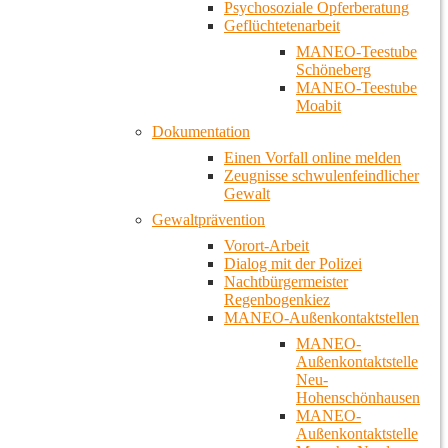
Psychosoziale Opferberatung
Geflüchtetenarbeit
MANEO-Teestube
Schöneberg
MANEO-Teestube
Moabit
Dokumentation
Einen Vorfall online melden
Zeugnisse schwulenfeindlicher
Gewalt
Gewaltprävention
Vorort-Arbeit
Dialog mit der Polizei
Nachtbürgermeister
Regenbogenkiez
MANEO-Außenkontaktstellen
MANEO-
Außenkontaktstelle
Neu-
Hohenschönhausen
MANEO-
Außenkontaktstelle