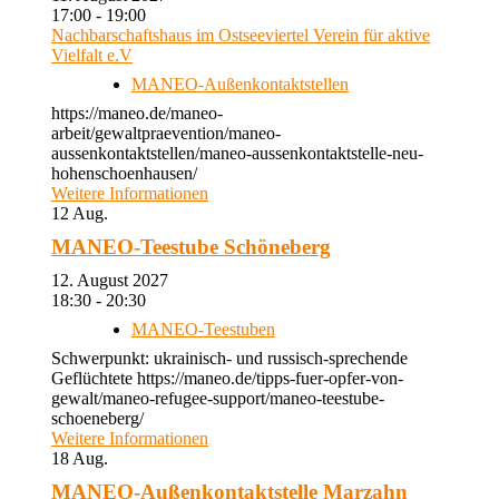
17:00 - 19:00
Nachbarschaftshaus im Ostseeviertel Verein für aktive
Vielfalt e.V
MANEO-Außenkontaktstellen
https://maneo.de/maneo-
arbeit/gewaltpraevention/maneo-
aussenkontaktstellen/maneo-aussenkontaktstelle-neu-
hohenschoenhausen/
Weitere Informationen
12
Aug.
MANEO-Teestube Schöneberg
12. August 2027
18:30 - 20:30
MANEO-Teestuben
Schwerpunkt: ukrainisch- und russisch-sprechende
Geflüchtete https://maneo.de/tipps-fuer-opfer-von-
gewalt/maneo-refugee-support/maneo-teestube-
schoeneberg/
Weitere Informationen
18
Aug.
MANEO-Außenkontaktstelle Marzahn