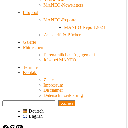
MANEO-Newsletters
Infopool
MANEO-Reporte
MANEO-Report 2023
Zeitschrift & Bücher
Galerie
Mitmachen
Ehrenamtliches Engagement
Jobs bei MANEO
Termine
Kontakt
Zitate
Impressum
Disclaimer
Datenschutzerklärung
Suchen
Deutsch
English
Facebook
Instagram
Mastodon