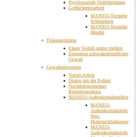
Psychosoziale Opferberatung
Geflüchtetenarbeit
MANEO-Teestube
Schöneberg
MANEO-Teestube
Moabit
Dokumentation
Einen Vorfall online melden
Zeugnisse schwulenfeindlicher
Gewalt
Gewaltprävention
Vorort-Arbeit
Dialog mit der Polizei
Nachtbürgermeister
Regenbogenkiez
MANEO-Außenkontaktstellen
MANEO-
Außenkontaktstelle
Neu-
Hohenschönhausen
MANEO-
Außenkontaktstelle