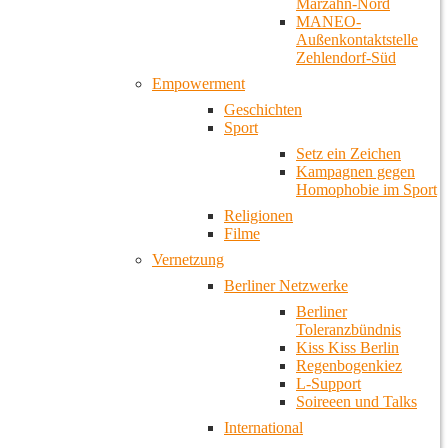
Marzahn-Nord
MANEO-
Außenkontaktstelle
Zehlendorf-Süd
Empowerment
Geschichten
Sport
Setz ein Zeichen
Kampagnen gegen
Homophobie im Sport
Religionen
Filme
Vernetzung
Berliner Netzwerke
Berliner
Toleranzbündnis
Kiss Kiss Berlin
Regenbogenkiez
L-Support
Soireeen und Talks
International