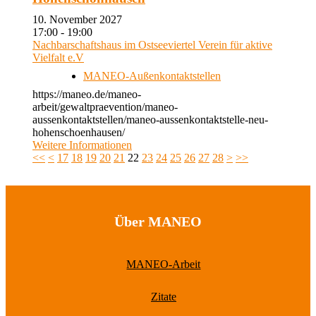
10. November 2027
17:00 - 19:00
Nachbarschaftshaus im Ostseeviertel Verein für aktive
Vielfalt e.V
MANEO-Außenkontaktstellen
https://maneo.de/maneo-
arbeit/gewaltpraevention/maneo-
aussenkontaktstellen/maneo-aussenkontaktstelle-neu-
hohenschoenhausen/
Weitere Informationen
<<
<
17
18
19
20
21
22
23
24
25
26
27
28
>
>>
Über MANEO
MANEO-Arbeit
Zitate