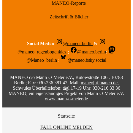
MANEO-Reporte
Zeitschrift & Bücher
Social Media:
@maneo_berlin
&
@maneo_regenbogenkiez
;
@maneo.berlin
;
@Maneo_berlin
;
@maneo.bsky.social
MANEO c/o Mann-O-Meter e.V., Bülowstraße 106 , 10783
Berlin; Fax: 030-236 381 42, Mail:
maneo[at]maneo.de
,
Schwules Überfalltelefon: tägl.17-19 Uhr: 030-216 33 36
MANEO, ein eigenständiges Projekt von Mann-O-Meter e.V.
www.mann-o-meter.de
Startseite
FALL ONLINE MELDEN