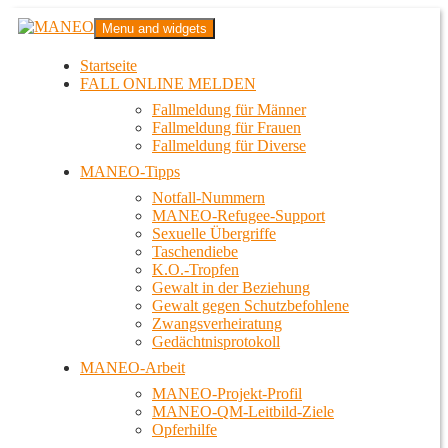
Zum
MANEO
Menu and widgets
Inhalt
Das schwule Anti-Gewalt-Projekt in Berlin
springen
Startseite
FALL ONLINE MELDEN
Fallmeldung für Männer
Fallmeldung für Frauen
Fallmeldung für Diverse
MANEO-Tipps
Notfall-Nummern
MANEO-Refugee-Support
Sexuelle Übergriffe
Taschendiebe
K.O.-Tropfen
Gewalt in der Beziehung
Gewalt gegen Schutzbefohlene
Zwangsverheiratung
Gedächtnisprotokoll
MANEO-Arbeit
MANEO-Projekt-Profil
MANEO-QM-Leitbild-Ziele
Opferhilfe