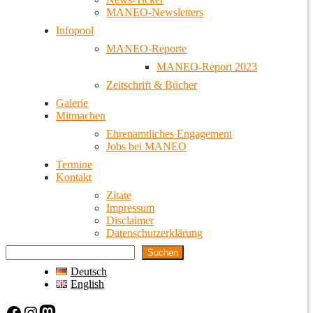
MANEO-Newsletters
Infopool
MANEO-Reporte
MANEO-Report 2023
Zeitschrift & Bücher
Galerie
Mitmachen
Ehrenamtliches Engagement
Jobs bei MANEO
Termine
Kontakt
Zitate
Impressum
Disclaimer
Datenschutzerklärung
Suchen
Deutsch
English
Facebook
Instagram
Mastodon