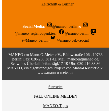
Zeitschrift & Bücher
Social Media:
@maneo_berlin
&
@maneo_regenbogenkiez
;
@maneo.berlin
;
@Maneo_berlin
;
@maneo.bsky.social
MANEO c/o Mann-O-Meter e.V., Bülowstraße 106 , 10783
Berlin; Fax: 030-236 381 42, Mail:
maneo[at]maneo.de
,
Schwules Überfalltelefon: tägl.17-19 Uhr: 030-216 33 36
MANEO, ein eigenständiges Projekt von Mann-O-Meter e.V.
www.mann-o-meter.de
Startseite
FALL ONLINE MELDEN
MANEO-Tipps