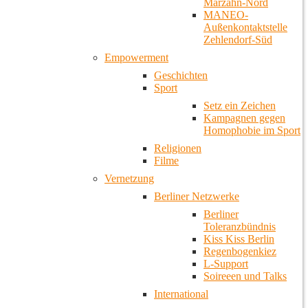
Marzahn-Nord
MANEO-
Außenkontaktstelle
Zehlendorf-Süd
Empowerment
Geschichten
Sport
Setz ein Zeichen
Kampagnen gegen
Homophobie im Sport
Religionen
Filme
Vernetzung
Berliner Netzwerke
Berliner
Toleranzbündnis
Kiss Kiss Berlin
Regenbogenkiez
L-Support
Soireeen und Talks
International