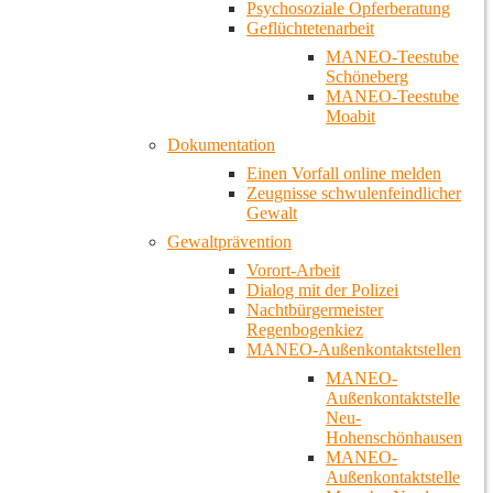
Psychosoziale Opferberatung
Geflüchtetenarbeit
MANEO-Teestube
Schöneberg
MANEO-Teestube
Moabit
Dokumentation
Einen Vorfall online melden
Zeugnisse schwulenfeindlicher
Gewalt
Gewaltprävention
Vorort-Arbeit
Dialog mit der Polizei
Nachtbürgermeister
Regenbogenkiez
MANEO-Außenkontaktstellen
MANEO-
Außenkontaktstelle
Neu-
Hohenschönhausen
MANEO-
Außenkontaktstelle