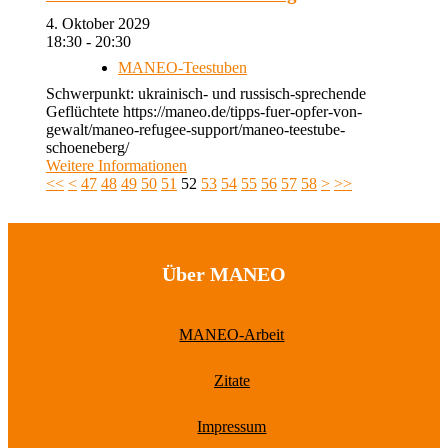
4. Oktober 2029
18:30 - 20:30
MANEO-Teestuben
Schwerpunkt: ukrainisch- und russisch-sprechende
Geflüchtete https://maneo.de/tipps-fuer-opfer-von-
gewalt/maneo-refugee-support/maneo-teestube-
schoeneberg/
Weitere Informationen
<<
<
47
48
49
50
51
52
53
54
55
56
57
58
>
>>
Über MANEO
MANEO-Arbeit
Zitate
Impressum