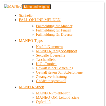
Zum
MANEO
Menu and widgets
Inhalt
Das schwule Anti-Gewalt-Projekt in Berlin
springen
Startseite
FALL ONLINE MELDEN
Fallmeldung für Männer
Fallmeldung für Frauen
Fallmeldung für Diverse
MANEO-Tipps
Notfall-Nummern
MANEO-Refugee-Support
Sexuelle Übergriffe
Taschendiebe
K.O.-Tropfen
Gewalt in der Beziehung
Gewalt gegen Schutzbefohlene
Zwangsverheiratung
Gedächtnisprotokoll
MANEO-Arbeit
MANEO-Projekt-Profil
MANEO-QM-Leitbild-Ziele
Opferhilfe