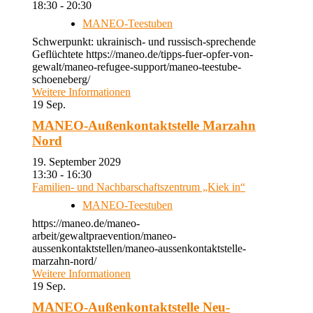
18:30 - 20:30
MANEO-Teestuben
Schwerpunkt: ukrainisch- und russisch-sprechende
Geflüchtete https://maneo.de/tipps-fuer-opfer-von-
gewalt/maneo-refugee-support/maneo-teestube-
schoeneberg/
Weitere Informationen
19
Sep.
MANEO-Außenkontaktstelle Marzahn
Nord
19. September 2029
13:30 - 16:30
Familien- und Nachbarschaftszentrum „Kiek in“
MANEO-Teestuben
https://maneo.de/maneo-
arbeit/gewaltpraevention/maneo-
aussenkontaktstellen/maneo-aussenkontaktstelle-
marzahn-nord/
Weitere Informationen
19
Sep.
MANEO-Außenkontaktstelle Neu-