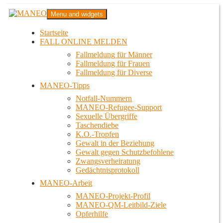
Zum
MANEO
Menu and widgets
Inhalt
Das schwule Anti-Gewalt-Projekt in Berlin
springen
Startseite
FALL ONLINE MELDEN
Fallmeldung für Männer
Fallmeldung für Frauen
Fallmeldung für Diverse
MANEO-Tipps
Notfall-Nummern
MANEO-Refugee-Support
Sexuelle Übergriffe
Taschendiebe
K.O.-Tropfen
Gewalt in der Beziehung
Gewalt gegen Schutzbefohlene
Zwangsverheiratung
Gedächtnisprotokoll
MANEO-Arbeit
MANEO-Projekt-Profil
MANEO-QM-Leitbild-Ziele
Opferhilfe