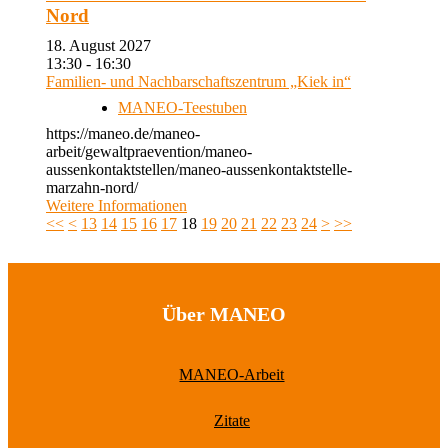
Nord
18. August 2027
13:30 - 16:30
Familien- und Nachbarschaftszentrum „Kiek in“
MANEO-Teestuben
https://maneo.de/maneo-
arbeit/gewaltpraevention/maneo-
aussenkontaktstellen/maneo-aussenkontaktstelle-
marzahn-nord/
Weitere Informationen
<<
<
13
14
15
16
17
18
19
20
21
22
23
24
>
>>
Über MANEO
MANEO-Arbeit
Zitate