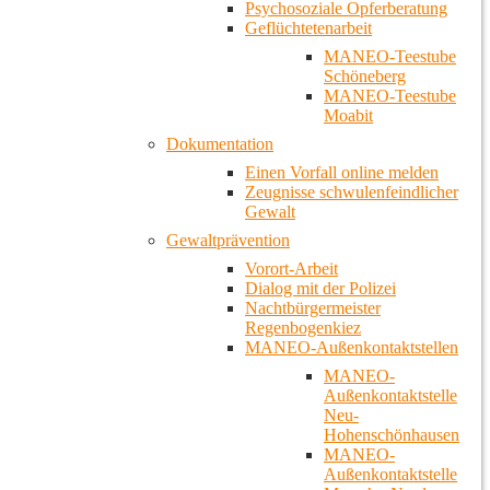
Psychosoziale Opferberatung
Geflüchtetenarbeit
MANEO-Teestube
Schöneberg
MANEO-Teestube
Moabit
Dokumentation
Einen Vorfall online melden
Zeugnisse schwulenfeindlicher
Gewalt
Gewaltprävention
Vorort-Arbeit
Dialog mit der Polizei
Nachtbürgermeister
Regenbogenkiez
MANEO-Außenkontaktstellen
MANEO-
Außenkontaktstelle
Neu-
Hohenschönhausen
MANEO-
Außenkontaktstelle