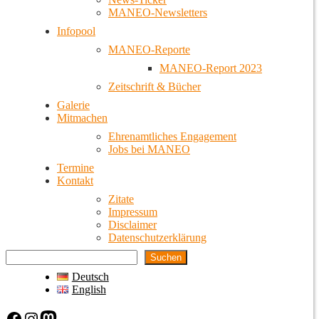
MANEO-Newsletters
Infopool
MANEO-Reporte
MANEO-Report 2023
Zeitschrift & Bücher
Galerie
Mitmachen
Ehrenamtliches Engagement
Jobs bei MANEO
Termine
Kontakt
Zitate
Impressum
Disclaimer
Datenschutzerklärung
Suchen
Deutsch
English
Facebook
Instagram
Mastodon