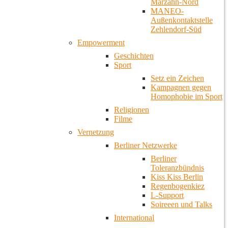
Marzahn-Nord
MANEO-
Außenkontaktstelle
Zehlendorf-Süd
Empowerment
Geschichten
Sport
Setz ein Zeichen
Kampagnen gegen
Homophobie im Sport
Religionen
Filme
Vernetzung
Berliner Netzwerke
Berliner
Toleranzbündnis
Kiss Kiss Berlin
Regenbogenkiez
L-Support
Soireeen und Talks
International