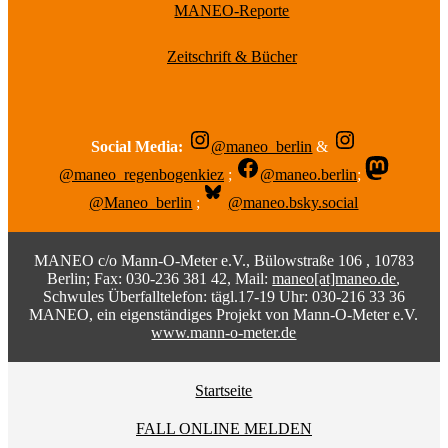
MANEO-Reporte
Zeitschrift & Bücher
Social Media:
@maneo_berlin
&
@maneo_regenbogenkiez
;
@maneo.berlin
;
@Maneo_berlin
;
@maneo.bsky.social
MANEO c/o Mann-O-Meter e.V., Bülowstraße 106 , 10783
Berlin; Fax: 030-236 381 42, Mail:
maneo[at]maneo.de
,
Schwules Überfalltelefon: tägl.17-19 Uhr: 030-216 33 36
MANEO, ein eigenständiges Projekt von Mann-O-Meter e.V.
www.mann-o-meter.de
Startseite
FALL ONLINE MELDEN