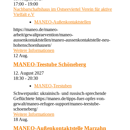
17:00 - 19:00
Nachbarschaftshaus im Ostseeviertel Verein für aktive
Vielfalt e.V
MANEO-Außenkontaktstellen
https://maneo.de/maneo-
arbeit/gewaltpraevention/maneo-
aussenkontaktstellen/maneo-aussenkontaktstelle-neu-
hohenschoenhausen/
Weitere Informationen
12
Aug.
MANEO-Teestube Schöneberg
12. August 2027
18:30 - 20:30
MANEO-Teestuben
Schwerpunkt: ukrainisch- und russisch-sprechende
Geflüchtete https://maneo.de/tipps-fuer-opfer-von-
gewalt/maneo-refugee-support/maneo-teestube-
schoeneberg/
Weitere Informationen
18
Aug.
MANEO-Außenkontaktstelle Marzahn