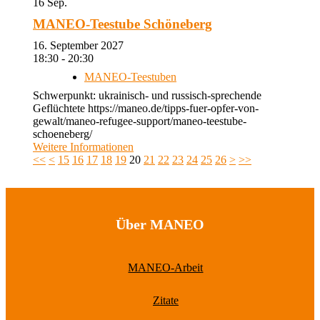
16
Sep.
MANEO-Teestube Schöneberg
16. September 2027
18:30 - 20:30
MANEO-Teestuben
Schwerpunkt: ukrainisch- und russisch-sprechende
Geflüchtete https://maneo.de/tipps-fuer-opfer-von-
gewalt/maneo-refugee-support/maneo-teestube-
schoeneberg/
Weitere Informationen
<<
<
15
16
17
18
19
20
21
22
23
24
25
26
>
>>
Über MANEO
MANEO-Arbeit
Zitate