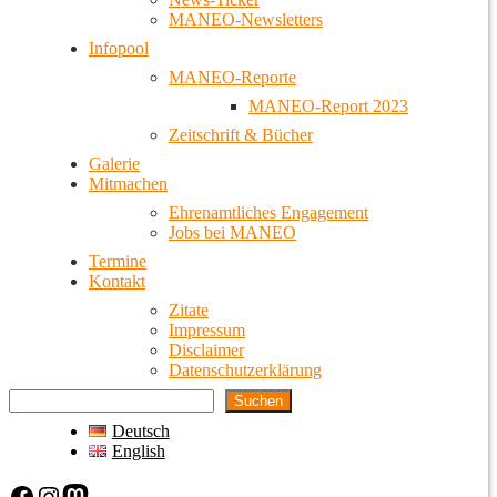
MANEO-Newsletters
Infopool
MANEO-Reporte
MANEO-Report 2023
Zeitschrift & Bücher
Galerie
Mitmachen
Ehrenamtliches Engagement
Jobs bei MANEO
Termine
Kontakt
Zitate
Impressum
Disclaimer
Datenschutzerklärung
Suchen
Deutsch
English
Facebook
Instagram
Mastodon