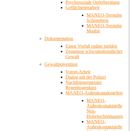
Psychosoziale Opferberatung
Geflüchtetenarbeit
MANEO-Teestube
Schöneberg
MANEO-Teestube
Moabit
Dokumentation
Einen Vorfall online melden
Zeugnisse schwulenfeindlicher
Gewalt
Gewaltprävention
Vorort-Arbeit
Dialog mit der Polizei
Nachtbürgermeister
Regenbogenkiez
MANEO-Außenkontaktstellen
MANEO-
Außenkontaktstelle
Neu-
Hohenschönhausen
MANEO-
Außenkontaktstelle