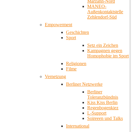
Marzahn-Nord
MANEO-
Außenkontaktstelle
Zehlendorf-Süd
Empowerment
Geschichten
Sport
Setz ein Zeichen
Kampagnen gegen
Homophobie im Sport
Religionen
Filme
Vernetzung
Berliner Netzwerke
Berliner
Toleranzbündnis
Kiss Kiss Berlin
Regenbogenkiez
L-Support
Soireeen und Talks
International