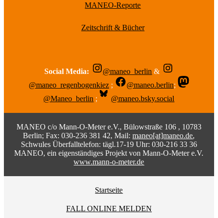
MANEO-Reporte
Zeitschrift & Bücher
Social Media:
@maneo_berlin
&
@maneo_regenbogenkiez
;
@maneo.berlin
;
@Maneo_berlin
;
@maneo.bsky.social
MANEO c/o Mann-O-Meter e.V., Bülowstraße 106 , 10783
Berlin; Fax: 030-236 381 42, Mail:
maneo[at]maneo.de
,
Schwules Überfalltelefon: tägl.17-19 Uhr: 030-216 33 36
MANEO, ein eigenständiges Projekt von Mann-O-Meter e.V.
www.mann-o-meter.de
Startseite
FALL ONLINE MELDEN