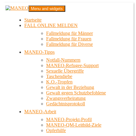
Zum
MANEO
Menu and widgets
Inhalt
Das schwule Anti-Gewalt-Projekt in Berlin
springen
Startseite
FALL ONLINE MELDEN
Fallmeldung für Männer
Fallmeldung für Frauen
Fallmeldung für Diverse
MANEO-Tipps
Notfall-Nummern
MANEO-Refugee-Support
Sexuelle Übergriffe
Taschendiebe
K.O.-Tropfen
Gewalt in der Beziehung
Gewalt gegen Schutzbefohlene
Zwangsverheiratung
Gedächtnisprotokoll
MANEO-Arbeit
MANEO-Projekt-Profil
MANEO-QM-Leitbild-Ziele
Opferhilfe