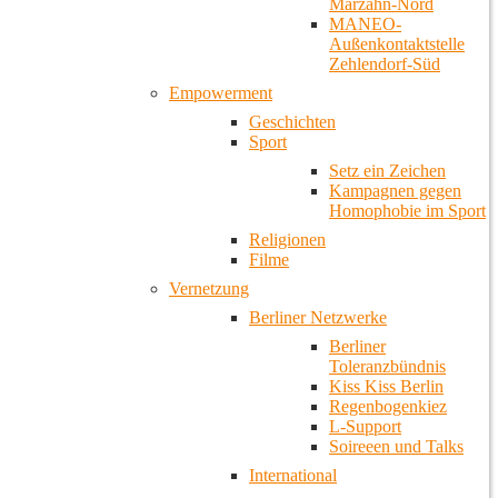
Marzahn-Nord
MANEO-
Außenkontaktstelle
Zehlendorf-Süd
Empowerment
Geschichten
Sport
Setz ein Zeichen
Kampagnen gegen
Homophobie im Sport
Religionen
Filme
Vernetzung
Berliner Netzwerke
Berliner
Toleranzbündnis
Kiss Kiss Berlin
Regenbogenkiez
L-Support
Soireeen und Talks
International