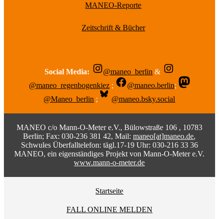
MANEO-Reporte
Zeitschrift & Bücher
Social Media:
@maneo_berlin
&
@maneo_regenbogenkiez
;
@maneo.berlin
;
@Maneo_berlin
;
@maneo.bsky.social
MANEO c/o Mann-O-Meter e.V., Bülowstraße 106 , 10783
Berlin; Fax: 030-236 381 42, Mail:
maneo[at]maneo.de
,
Schwules Überfalltelefon: tägl.17-19 Uhr: 030-216 33 36
MANEO, ein eigenständiges Projekt von Mann-O-Meter e.V.
www.mann-o-meter.de
Startseite
FALL ONLINE MELDEN