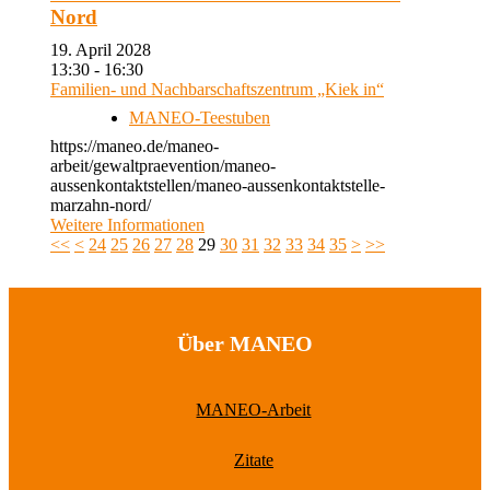
Nord
19. April 2028
13:30 - 16:30
Familien- und Nachbarschaftszentrum „Kiek in“
MANEO-Teestuben
https://maneo.de/maneo-
arbeit/gewaltpraevention/maneo-
aussenkontaktstellen/maneo-aussenkontaktstelle-
marzahn-nord/
Weitere Informationen
<<
<
24
25
26
27
28
29
30
31
32
33
34
35
>
>>
Über MANEO
MANEO-Arbeit
Zitate