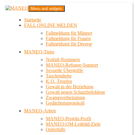
Zum
MANEO
Menu and widgets
Inhalt
Das schwule Anti-Gewalt-Projekt in Berlin
springen
Startseite
FALL ONLINE MELDEN
Fallmeldung für Männer
Fallmeldung für Frauen
Fallmeldung für Diverse
MANEO-Tipps
Notfall-Nummern
MANEO-Refugee-Support
Sexuelle Übergriffe
Taschendiebe
K.O.-Tropfen
Gewalt in der Beziehung
Gewalt gegen Schutzbefohlene
Zwangsverheiratung
Gedächtnisprotokoll
MANEO-Arbeit
MANEO-Projekt-Profil
MANEO-QM-Leitbild-Ziele
Opferhilfe