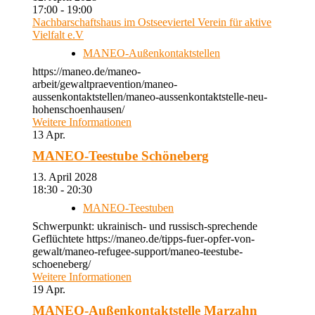
17:00 - 19:00
Nachbarschaftshaus im Ostseeviertel Verein für aktive
Vielfalt e.V
MANEO-Außenkontaktstellen
https://maneo.de/maneo-
arbeit/gewaltpraevention/maneo-
aussenkontaktstellen/maneo-aussenkontaktstelle-neu-
hohenschoenhausen/
Weitere Informationen
13
Apr.
MANEO-Teestube Schöneberg
13. April 2028
18:30 - 20:30
MANEO-Teestuben
Schwerpunkt: ukrainisch- und russisch-sprechende
Geflüchtete https://maneo.de/tipps-fuer-opfer-von-
gewalt/maneo-refugee-support/maneo-teestube-
schoeneberg/
Weitere Informationen
19
Apr.
MANEO-Außenkontaktstelle Marzahn