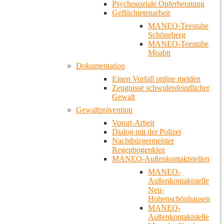
Psychosoziale Opferberatung
Geflüchtetenarbeit
MANEO-Teestube
Schöneberg
MANEO-Teestube
Moabit
Dokumentation
Einen Vorfall online melden
Zeugnisse schwulenfeindlicher
Gewalt
Gewaltprävention
Vorort-Arbeit
Dialog mit der Polizei
Nachtbürgermeister
Regenbogenkiez
MANEO-Außenkontaktstellen
MANEO-
Außenkontaktstelle
Neu-
Hohenschönhausen
MANEO-
Außenkontaktstelle