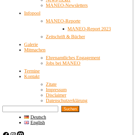
MANEO-Newsletters
Infopool
MANEO-Reporte
MANEO-Report 2023
Zeitschrift & Bücher
Galerie
Mitmachen
Ehrenamtliches Engagement
Jobs bei MANEO
Termine
Kontakt
Zitate
Impressum
Disclaimer
Datenschutzerklärung
Suchen
Deutsch
English
Facebook
Instagram
Mastodon