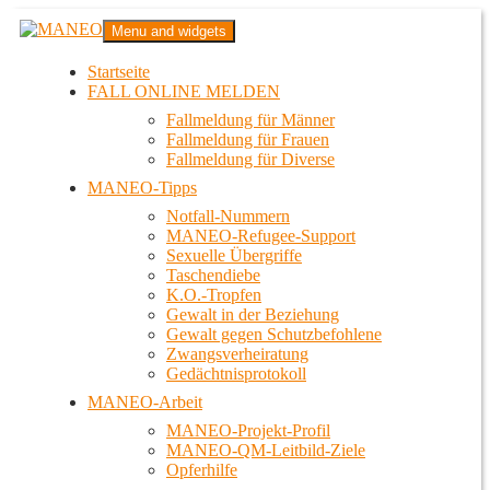
Zum
MANEO
Menu and widgets
Inhalt
Das schwule Anti-Gewalt-Projekt in Berlin
springen
Startseite
FALL ONLINE MELDEN
Fallmeldung für Männer
Fallmeldung für Frauen
Fallmeldung für Diverse
MANEO-Tipps
Notfall-Nummern
MANEO-Refugee-Support
Sexuelle Übergriffe
Taschendiebe
K.O.-Tropfen
Gewalt in der Beziehung
Gewalt gegen Schutzbefohlene
Zwangsverheiratung
Gedächtnisprotokoll
MANEO-Arbeit
MANEO-Projekt-Profil
MANEO-QM-Leitbild-Ziele
Opferhilfe