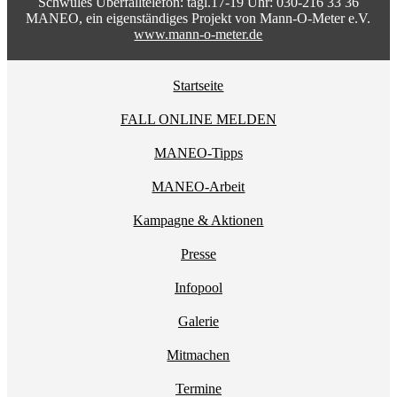
Schwules Überfalltelefon: tägl.17-19 Uhr: 030-216 33 36
MANEO, ein eigenständiges Projekt von Mann-O-Meter e.V.
www.mann-o-meter.de
Startseite
FALL ONLINE MELDEN
MANEO-Tipps
MANEO-Arbeit
Kampagne & Aktionen
Presse
Infopool
Galerie
Mitmachen
Termine