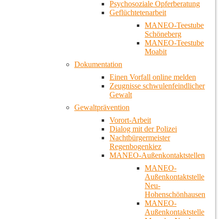
Psychosoziale Opferberatung
Geflüchtetenarbeit
MANEO-Teestube
Schöneberg
MANEO-Teestube
Moabit
Dokumentation
Einen Vorfall online melden
Zeugnisse schwulenfeindlicher
Gewalt
Gewaltprävention
Vorort-Arbeit
Dialog mit der Polizei
Nachtbürgermeister
Regenbogenkiez
MANEO-Außenkontaktstellen
MANEO-
Außenkontaktstelle
Neu-
Hohenschönhausen
MANEO-
Außenkontaktstelle