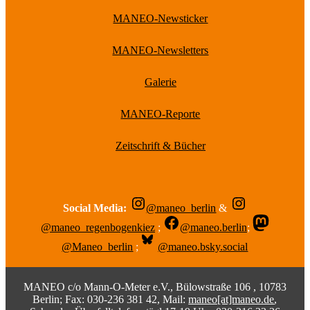
MANEO-Newsticker
MANEO-Newsletters
Galerie
MANEO-Reporte
Zeitschrift & Bücher
Social Media:
@maneo_berlin
&
@maneo_regenbogenkiez
;
@maneo.berlin
;
@Maneo_berlin
;
@maneo.bsky.social
MANEO c/o Mann-O-Meter e.V., Bülowstraße 106 , 10783
Berlin; Fax: 030-236 381 42, Mail:
maneo[at]maneo.de
,