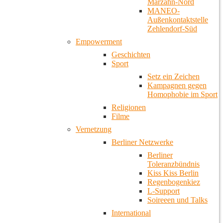
Marzahn-Nord
MANEO-
Außenkontaktstelle
Zehlendorf-Süd
Empowerment
Geschichten
Sport
Setz ein Zeichen
Kampagnen gegen
Homophobie im Sport
Religionen
Filme
Vernetzung
Berliner Netzwerke
Berliner
Toleranzbündnis
Kiss Kiss Berlin
Regenbogenkiez
L-Support
Soireeen und Talks
International