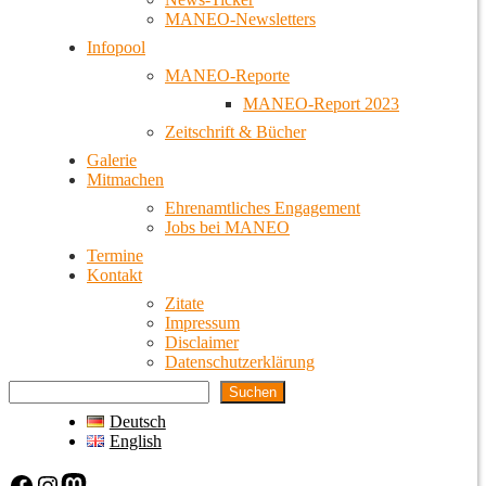
MANEO-Newsletters
Infopool
MANEO-Reporte
MANEO-Report 2023
Zeitschrift & Bücher
Galerie
Mitmachen
Ehrenamtliches Engagement
Jobs bei MANEO
Termine
Kontakt
Zitate
Impressum
Disclaimer
Datenschutzerklärung
Suchen
Deutsch
English
Facebook
Instagram
Mastodon