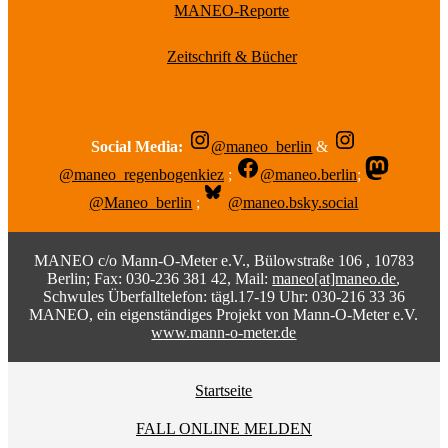
MANEO-Reporte
Zeitschrift & Bücher
Social Media:
@maneo_berlin
&
@maneo_regenbogenkiez
;
@maneo.berlin
;
@Maneo_berlin
;
@maneo.bsky.social
MANEO c/o Mann-O-Meter e.V., Bülowstraße 106 , 10783
Berlin; Fax: 030-236 381 42, Mail:
maneo[at]maneo.de
,
Schwules Überfalltelefon: tägl.17-19 Uhr: 030-216 33 36
MANEO, ein eigenständiges Projekt von Mann-O-Meter e.V.
www.mann-o-meter.de
Startseite
FALL ONLINE MELDEN