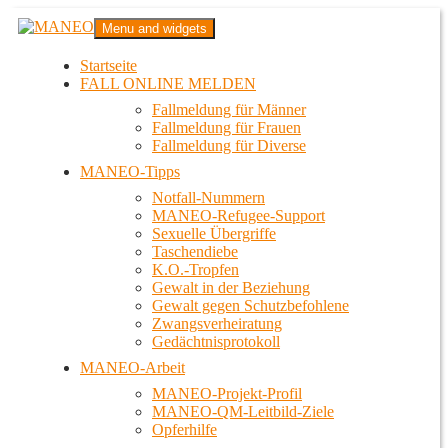
Zum
MANEO
Menu and widgets
Inhalt
Das schwule Anti-Gewalt-Projekt in Berlin
springen
Startseite
FALL ONLINE MELDEN
Fallmeldung für Männer
Fallmeldung für Frauen
Fallmeldung für Diverse
MANEO-Tipps
Notfall-Nummern
MANEO-Refugee-Support
Sexuelle Übergriffe
Taschendiebe
K.O.-Tropfen
Gewalt in der Beziehung
Gewalt gegen Schutzbefohlene
Zwangsverheiratung
Gedächtnisprotokoll
MANEO-Arbeit
MANEO-Projekt-Profil
MANEO-QM-Leitbild-Ziele
Opferhilfe