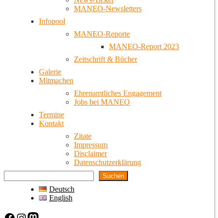
MANEO-Newsletters
Infopool
MANEO-Reporte
MANEO-Report 2023
Zeitschrift & Bücher
Galerie
Mitmachen
Ehrenamtliches Engagement
Jobs bei MANEO
Termine
Kontakt
Zitate
Impressum
Disclaimer
Datenschutzerklärung
Suchen
Deutsch
English
Facebook
Instagram
Mastodon