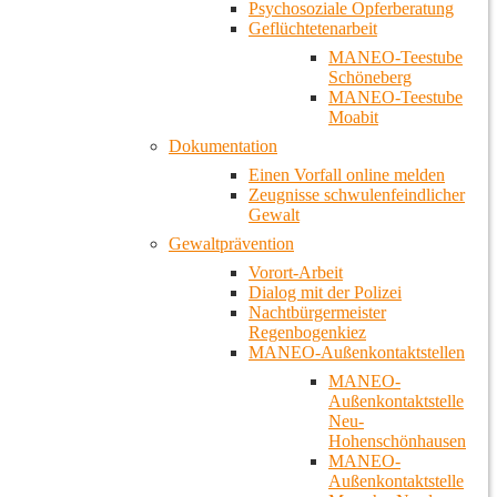
Psychosoziale Opferberatung
Geflüchtetenarbeit
MANEO-Teestube
Schöneberg
MANEO-Teestube
Moabit
Dokumentation
Einen Vorfall online melden
Zeugnisse schwulenfeindlicher
Gewalt
Gewaltprävention
Vorort-Arbeit
Dialog mit der Polizei
Nachtbürgermeister
Regenbogenkiez
MANEO-Außenkontaktstellen
MANEO-
Außenkontaktstelle
Neu-
Hohenschönhausen
MANEO-
Außenkontaktstelle