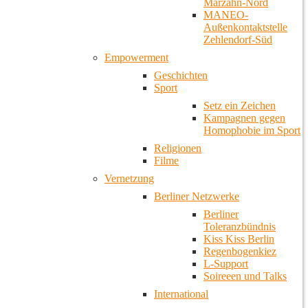
Marzahn-Nord
MANEO-
Außenkontaktstelle
Zehlendorf-Süd
Empowerment
Geschichten
Sport
Setz ein Zeichen
Kampagnen gegen
Homophobie im Sport
Religionen
Filme
Vernetzung
Berliner Netzwerke
Berliner
Toleranzbündnis
Kiss Kiss Berlin
Regenbogenkiez
L-Support
Soireeen und Talks
International