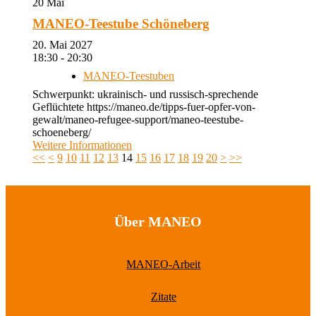
20
Mai
MANEO-Teestube Schöneberg
20. Mai 2027
18:30 - 20:30
MANEO-Teestuben
Schwerpunkt: ukrainisch- und russisch-sprechende
Geflüchtete https://maneo.de/tipps-fuer-opfer-von-
gewalt/maneo-refugee-support/maneo-teestube-
schoeneberg/
Weitere Informationen
<<
<
9
10
11
12
13
14
15
16
17
18
19
20
>
>>
Über MANEO
MANEO-Arbeit
Zitate